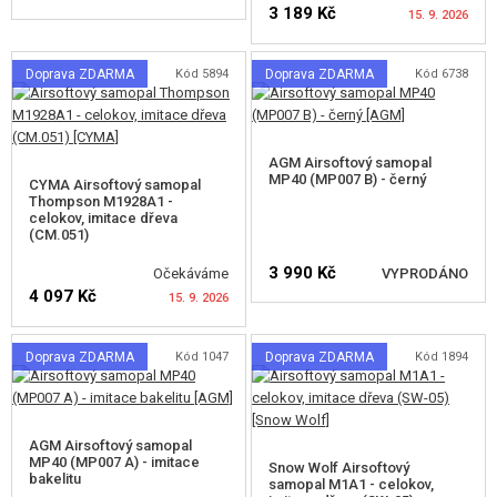
3 189 Kč
15. 9. 2026
REKLAMNÍ PŘEDMĚTY
POŠKOZENÉ, POUŽITÉ ZBOŽÍ
Doprava ZDARMA
Kód 5894
Doprava ZDARMA
Kód 6738
HLÍDAT DOSTUPNOST
NOVINKY
AGM Airsoftový samopal
MP40 (MP007 B) - černý
SLEVY, AKCE
CYMA Airsoftový samopal
Thompson M1928A1 -
celokov, imitace dřeva
(CM.051)
KONTAKT
3 990 Kč
Očekáváme
VYPRODÁNO
4 097 Kč
15. 9. 2026
HLÍDAT DOSTUPNOST
Doprava ZDARMA
Kód 1047
Doprava ZDARMA
Kód 1894
HLÍDAT DOSTUPNOST
AGM Airsoftový samopal
MP40 (MP007 A) - imitace
Snow Wolf Airsoftový
bakelitu
samopal M1A1 - celokov,