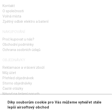
Kontakt
O společnosti
Volná místa
Zpětný odběr elektro a baterií
NAKUPOVÁNÍ
Proč kupovat u nás?
Obchodní podmínky
Ochrana osobních údajů
OBJEDNÁVKY
Reklamace a vrácení zboží
Můj účet
Přehled objednávek
Storno objednávky
Časté otázky
Návod na řešení poruch
Díky souborům cookie pro Vás můžeme vytvářet stále
PŘIHLAŠ SE K ODBĚRU
lepší airsoftový obchod