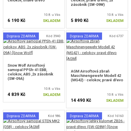
celokov, tmavé dřevo
celokov, pravé dřevo, 2x
zásobník (SW-09W)
G36 ELEKTRICKÉ ZBRANĚ
10.8. u Vás
10.8. u Vás
AUG, P90, L85 ELEKTRICKÉ ZBRANĚ
6 190 Kč
5 890 Kč
SKLADEM
SKLADEM
SCAR, MASADA ELEKTRICKÉ ZBRANĚ
Doprava ZDARMA
Kód 3940
Doprava ZDARMA
Kód 6737
M14 ELEKTRICKÉ ZBRANĚ
BREN, EVO ELEKTRICKÉ ZBRANĚ
Snow Wolf Airsoftový
WWII ELEKTRICKÉ ZBRANĚ
samopal PPSh-41 EBB,
AGM Airsoftová zbraň
celokov, ABS ,2x zásobník
Maschinengewehr Modell 42
(SW-09A)
OSTATNÍ ELEKTRICKÉ ZBRANĚ
(MG42) - celokov, pravé dřevo
10.8. u Vás
STARTER PACKY
4 839 Kč
SKLADEM
10.8. u Vás
14 490 Kč
SKLADEM
PLYNOVÉ PUŠKY A SAMOPALY
MANUÁLNÍ PUŠKY A SAMOPALY
Doprava ZDARMA
Kód 986
Doprava ZDARMA
Kód 16160
AIRSOFT BROKOVNICE