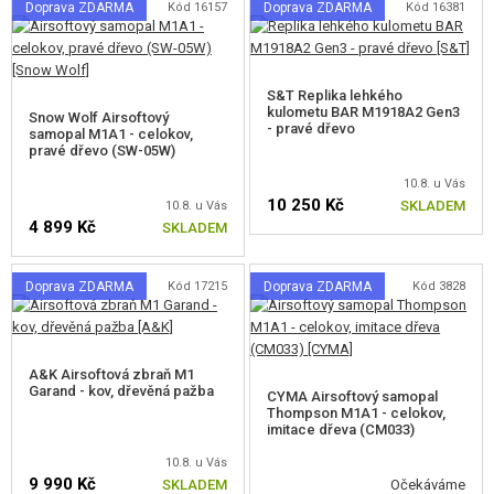
Doprava ZDARMA
Kód 16157
Doprava ZDARMA
Kód 16381
MASKOVÁNÍ, BARVY, PÁSKY
VYSÍLAČKY, HEADSETY, KAMERY
S&T Replika lehkého
kulometu BAR M1918A2 Gen3
Snow Wolf Airsoftový
DOPLŇKY KE ZBRANÍM, POPRUHY
- pravé dřevo
samopal M1A1 - celokov,
pravé dřevo (SW-05W)
NÁHRADNÍ DÍLY, UPGRADE
10.8. u Vás
10 250 Kč
SKLADEM
10.8. u Vás
SERVIS A ÚDRŽBA ZBRANÍ
4 899 Kč
SKLADEM
SEBEOBRANA, VÝCVIK, NOŽE
Doprava ZDARMA
Kód 17215
Doprava ZDARMA
Kód 3828
TERČE, STŘELNICE
OUTDOOR A BUSHCRAFT
A&K Airsoftová zbraň M1
Garand - kov, dřevěná pažba
CYMA Airsoftový samopal
Thompson M1A1 - celokov,
JÍDLO
imitace dřeva (CM033)
10.8. u Vás
STAVEBNICE, MODELY
9 990 Kč
SKLADEM
Očekáváme