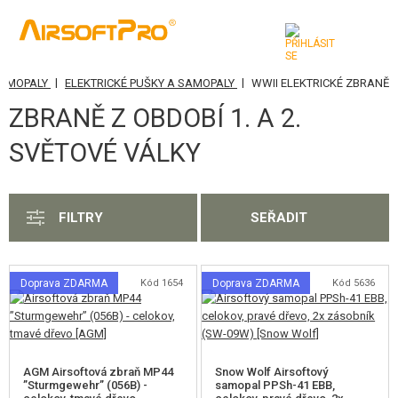
|
|
SAMOPALY
ELEKTRICKÉ PUŠKY A SAMOPALY
WWII ELEKTRICKÉ ZBRANĚ
KATEGORIE
ZBRANĚ Z OBDOBÍ 1. A 2.
AIRSOFTOVÉ ZBRANĚ
SVĚTOVÉ VÁLKY
AIRSOFT PISTOLE
AIRSOFT REVOLVERY
FILTRY
SEŘADIT
AIRSOFT PUŠKY A SAMOPALY
ELEKTRICKÉ PUŠKY A SAMOPALY
Doprava ZDARMA
Kód 1654
Doprava ZDARMA
Kód 5636
AK ELEKTRICKÉ ZBRANĚ
M4, M16, SR25 ELEKTRICKÉ ZBRANĚ
AGM Airsoftová zbraň MP44
Snow Wolf Airsoftový
MP5 ELEKTRICKÉ ZBRANĚ
”Sturmgewehr” (056B) -
samopal PPSh-41 EBB,