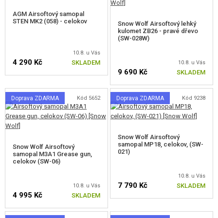
AIRSOFT SNIPER PUŠKY
AGM Airsoftový samopal
STEN MK2 (058) - celokov
Snow Wolf Airsoftový lehký
kulomet ZB26 - pravé dřevo
AIRSOFT KULOMETY
(SW-028W)
STARTOVACÍ SETY
10.8. u Vás
4 290 Kč
SKLADEM
10.8. u Vás
9 690 Kč
SKLADEM
VZDUCHOVÉ ZBRANĚ, PRAKY
GRANÁTOMETY, GRANÁTY
Doprava ZDARMA
Kód 5652
Doprava ZDARMA
Kód 9238
KULIČKY, PLYN
Snow Wolf Airsoftový
AKUMULÁTORY, NABÍJEČKY
samopal MP18, celokov, (SW-
Snow Wolf Airsoftový
021)
samopal M3A1 Grease gun,
ZÁSOBNÍKY, PLNIČKY
celokov (SW-06)
10.8. u Vás
BRÝLE, MASKY
7 790 Kč
SKLADEM
10.8. u Vás
4 995 Kč
SKLADEM
VÝSTROJ, UNIFORMY, POUZDRA