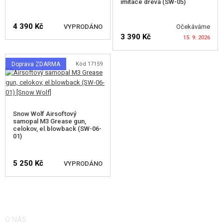
imitace dřeva (SW-05)
4 390 Kč
VYPRODÁNO
Očekáváme
3 390 Kč
15. 9. 2026
HLÍDAT DOSTUPNOST
Doprava ZDARMA
Kód 17159
HLÍDAT DOSTUPNOST
Snow Wolf Airsoftový
samopal M3 Grease gun,
celokov, el.blowback (SW-06-
01)
5 250 Kč
VYPRODÁNO
HLÍDAT DOSTUPNOST
O NÁS