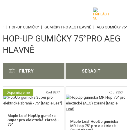
|
|
|
ŠKY
HOP-UP GUMIČKY
GUMIČKY PRO AEG HLAVNĚ
AEG GUMIČKY 75°
KATEGORIE
HOP-UP GUMIČKY 75°PRO AEG
AIRSOFTOVÉ ZBRANĚ
HLAVNĚ
VZDUCHOVÉ ZBRANĚ, PRAKY
GRANÁTOMETY, GRANÁTY
FILTRY
SEŘADIT
KULIČKY, PLYN
Doporučujeme
Kód 8277
Kód 9353
AKUMULÁTORY, NABÍJEČKY
ZÁSOBNÍKY, PLNIČKY
Maple Leaf HopUp gumička
BRÝLE, MASKY
Super pro elektrické zbraně -
Maple Leaf HopUp gumička
75°
MR Hop 75° pro elektrické