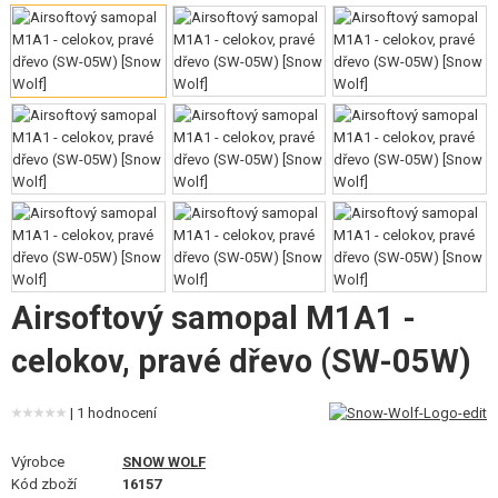
VÝSTROJ, UNIFORMY, POUZDRA
MASKOVÁNÍ, BARVY, PÁSKY
VYSÍLAČKY, HEADSETY, KAMERY
DOPLŇKY KE ZBRANÍM, POPRUHY
NÁHRADNÍ DÍLY, UPGRADE
SERVIS A ÚDRŽBA ZBRANÍ
Airsoftový samopal M1A1 -
SEBEOBRANA, VÝCVIK, NOŽE
celokov, pravé dřevo (SW-05W)
TERČE, STŘELNICE
OUTDOOR A BUSHCRAFT
| 1 hodnocení
Výrobce
SNOW WOLF
JÍDLO
Kód zboží
16157