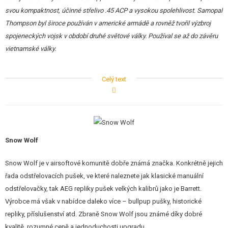
svou kompaktnost, účinné střelivo .45 ACP a vysokou spolehlivost. Samopal
Thompson byl široce používán v americké armádě a rovněž tvořil výzbroj
spojeneckých vojsk v období druhé světové války. Používal se až do závěru
vietnamské války.
Airsoftová replika
Snow Wolf SW-05W
představuje věrnou kopii
Celý text
legendárního amerického samopalu
Thompson M1A1
, známého z druhé
světové války. Tato replika je ideální volbou pro milovníky historických
zbraní, reenactmentové nadšence i sběratele.
Tělo zbraně je vyrobeno z
kovové slitiny
, což zajišťuje vysokou odolnost
Snow Wolf
a
realistický vzhled
. Dodává také zbrani působivou hmotnost 3,2 kg.
Pažba, pažbička a předpažbí jsou vyrobeny z
pravého tmavého dřeva
s
Snow Wolf je v airsoftové komunitě dobře známá značka. Konkrétně jejich
kresbou dodávající zbrani autentický vzhled.
řada odstřelovacích pušek, ve které naleznete jak klasické manuální
odstřelovačky, tak AEG repliky pušek velkých kalibrů jako je Barrett.
Na těle jsou funkční přepínače režimu střelby SEMI / AUTO, pojistky a
Výrobce má však v nabídce daleko více – bullpup pušky, historické
uvolňovač zásobníku. Zásobník je kovový, točný, s kapacitou více než
400
repliky, příslušenství atd. Zbraně Snow Wolf jsou známé díky dobré
kuliček
.
kvalitě, rozumné ceně a jednoduchosti upgradu.