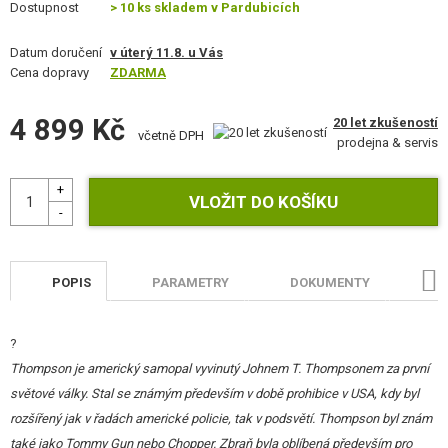
Dostupnost
> 10 ks skladem v Pardubicích
STAVEBNICE, MODELY
Datum doručení
v úterý 11.8. u Vás
REKLAMNÍ PŘEDMĚTY
Cena dopravy
ZDARMA
POŠKOZENÉ, POUŽITÉ ZBOŽÍ
4 899 Kč
20 let zkušeností
včetně DPH
prodejna & servis
NOVINKY
SLEVY, AKCE
KONTAKT
POPIS
PARAMETRY
DOKUMENTY
H
?
Thompson je americký samopal vyvinutý Johnem T. Thompsonem za první
světové války. Stal se známým především v době prohibice v USA, kdy byl
rozšířený jak v řadách americké policie, tak v podsvětí. Thompson byl znám
také jako Tommy Gun nebo Chopper. Zbraň byla oblíbená především pro