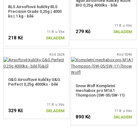
4gun Airsoftové kuličky 4GUN
BIO 0,25g 4000ks - bílé
BLS Airsoftové kuličky BLS
Precision Grade 0,25g | 4000
ks | 1 kg - bílé
11.8. u Vás
279 Kč
SKLADEM
11.8. u Vás
218 Kč
SKLADEM
Kód 2624
Kód 9246
G&G Airsoftové kuličky G&G
Perfect 0,25g 4000ks - bílé
Snow Wolf Kompletní
mechabox pro M1A1
Thompson (SW-05/SW-11)
11.8. u Vás
329 Kč
SKLADEM
11.8. u Vás
890 Kč
SKLADEM