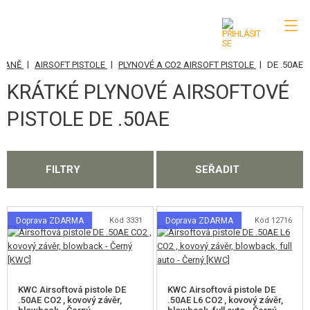
|
|
|
BRANĚ
AIRSOFT PISTOLE
PLYNOVÉ A CO2 AIRSOFT PISTOLE
DE .50AE
KATEGORIE
KRÁTKÉ PLYNOVÉ AIRSOFTOVÉ
AIRSOFTOVÉ ZBRANĚ
PISTOLE DE .50AE
AIRSOFT PISTOLE
ELEKTRICKÉ AIRSOFT PISTOLE (AEP)
FILTRY
SEŘADIT
PLYNOVÉ A CO2 AIRSOFT PISTOLE
GLOCK A PODOBNÉ
Doprava ZDARMA
Kód 3331
Doprava ZDARMA
Kód 12716
1911, HI-CAPA, MEU
CZ SÉRIE
KWC Airsoftová pistole DE
KWC Airsoftová pistole DE
M9, M92
.50AE CO2 , kovový závěr,
.50AE L6 CO2 , kovový závěr,