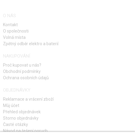
HLÍDAT DOSTUPNOST
HLÍDAT DOSTUPNOST
DOPLŇKY KE ZBRANÍM, POPRUHY
O NÁS
NÁHRADNÍ DÍLY, UPGRADE
Kontakt
O společnosti
SERVIS A ÚDRŽBA ZBRANÍ
Volná místa
Zpětný odběr elektro a baterií
SEBEOBRANA, VÝCVIK, NOŽE
NAKUPOVÁNÍ
TERČE, STŘELNICE
Proč kupovat u nás?
Obchodní podmínky
OUTDOOR A BUSHCRAFT
Ochrana osobních údajů
JÍDLO
OBJEDNÁVKY
Reklamace a vrácení zboží
STAVEBNICE, MODELY
Můj účet
Přehled objednávek
REKLAMNÍ PŘEDMĚTY
Storno objednávky
Časté otázky
POŠKOZENÉ, POUŽITÉ ZBOŽÍ
Návod na řešení poruch