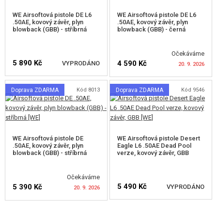
STARTOVACÍ SETY
WE Airsoftová pistole DE L6
WE Airsoftová pistole DE L6
.50AE, kovový závěr, plyn
.50AE, kovový závěr, plyn
blowback (GBB) - stříbrná
blowback (GBB) - černá
VZDUCHOVÉ ZBRANĚ, PRAKY
Očekáváme
GRANÁTOMETY, GRANÁTY
5 890 Kč
4 590 Kč
VYPRODÁNO
20. 9. 2026
KULIČKY, PLYN
Doprava ZDARMA
Kód 8013
Doprava ZDARMA
Kód 9546
HLÍDAT DOSTUPNOST
HLÍDAT DOSTUPNOST
AKUMULÁTORY, NABÍJEČKY
ZÁSOBNÍKY, PLNIČKY
WE Airsoftová pistole DE
WE Airsoftová pistole Desert
BRÝLE, MASKY
.50AE, kovový závěr, plyn
Eagle L6 .50AE Dead Pool
blowback (GBB) - stříbrná
verze, kovový závěr, GBB
VÝSTROJ, UNIFORMY, POUZDRA
Očekáváme
MASKOVÁNÍ, BARVY, PÁSKY
5 490 Kč
5 390 Kč
VYPRODÁNO
20. 9. 2026
VYSÍLAČKY, HEADSETY, KAMERY