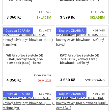
blowback - Černý
blowback, full auto - Černý
P08, P38
11.8. u Vás
11.8. u Vás
DE .50AE
3 360 Kč
3 599 Kč
SKLADEM
SKLADEM
SIG SÉRIE
Doprava ZDARMA
Kód 6572
Doprava ZDARMA
Kód 4615
WW2
OSTATNÍ PLYNOVÉ ZBRANĚ
WE Airsoftová pistole DE
KWC Airsoftová pistole DE
MANUÁLNÍ AIRSOFT PISTOLE
.50AE, kovový závěr, plyn
.50AE CO2 , kovový závěr,
blowback (GBB) - černá
blowback - Stříbrný
AIRSOFT REVOLVERY
Očekáváme
AIRSOFT PUŠKY A SAMOPALY
3 560 Kč
4 350 Kč
VYPRODÁNO
20. 9. 2026
AIRSOFT BROKOVNICE
Doprava ZDARMA
Kód 9159
Doprava ZDARMA
Kód 9158
AIRSOFT SNIPER PUŠKY
HLÍDAT DOSTUPNOST
HLÍDAT DOSTUPNOST
AIRSOFT KULOMETY