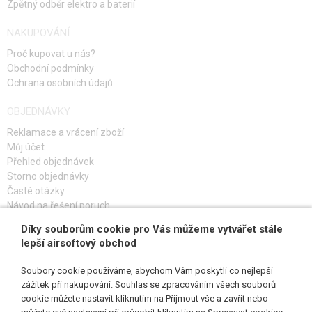
Zpětný odběr elektro a baterií
NAKUPOVÁNÍ
Proč kupovat u nás?
Obchodní podmínky
Ochrana osobních údajů
OBJEDNÁVKY
Reklamace a vrácení zboží
Můj účet
Přehled objednávek
Storno objednávky
Časté otázky
Návod na řešení poruch
Díky souborům cookie pro Vás můžeme vytvářet stále
PŘIHLAŠ SE K ODBĚRU
lepší airsoftový obchod
Soubory cookie používáme, abychom Vám poskytli co nejlepší
zážitek při nakupování. Souhlas se zpracováním všech souborů
cookie můžete nastavit kliknutím na Přijmout vše a zavřít nebo
SLEDUJ NÁS