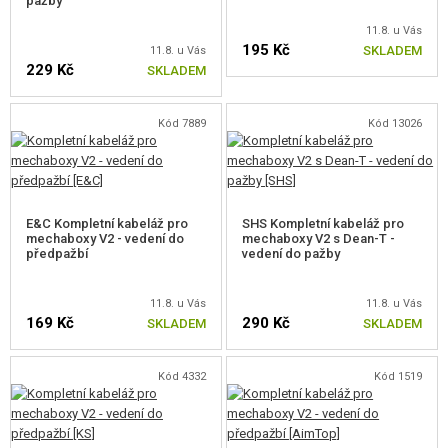
pažby
VÝSTROJ, UNIFORMY, POUZDRA
11.8. u Vás
195 Kč
SKLADEM
11.8. u Vás
MASKOVÁNÍ, BARVY, PÁSKY
229 Kč
SKLADEM
VYSÍLAČKY, HEADSETY, KAMERY
Kód 7889
Kód 13026
DOPLŇKY KE ZBRANÍM, POPRUHY
NÁHRADNÍ DÍLY, UPGRADE
E&C Kompletní kabeláž pro
SHS Kompletní kabeláž pro
PRO ELEKTRICKÉ ZBRANĚ - VNITŘNÍ
mechaboxy V2 - vedení do
mechaboxy V2 s Dean-T -
předpažbí
vedení do pažby
MECHABOXY A VNITŘNÍ DÍLY
11.8. u Vás
11.8. u Vás
HOP-UP KOMORY, ZÁMKY HLAVNĚ
169 Kč
290 Kč
SKLADEM
SKLADEM
HLAVNĚ VNITŘNÍ AEG
Kód 4332
Kód 1519
HOP-UP GUMIČKY AEG
ELEKTRONIKA, KABELÁŽ, KONEKTORY