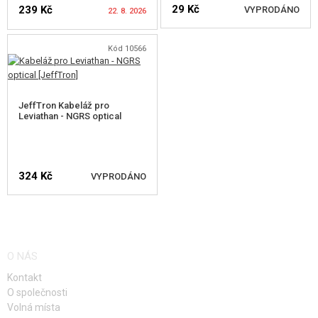
29 Kč
239 Kč
VYPRODÁNO
22. 8. 2026
Kód 10566
HLÍDAT DOSTUPNOST
HLÍDAT DOSTUPNOST
JeffTron Kabeláž pro
Leviathan - NGRS optical
324 Kč
VYPRODÁNO
HLÍDAT DOSTUPNOST
O NÁS
Kontakt
O společnosti
Volná místa