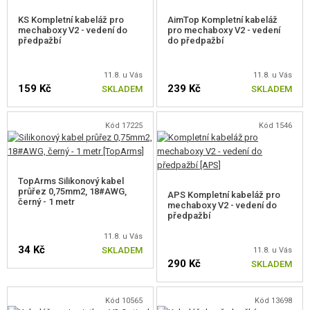
KS Kompletní kabeláž pro
MOSFETY
AimTop Kompletní kabeláž
mechaboxy V2 - vedení do
pro mechaboxy V2 - vedení
předpažbí
do předpažbí
AKTIVNÍ BRZDY
11.8. u Vás
11.8. u Vás
PROCESOROVÉ JEDNOTKY
159 Kč
239 Kč
SKLADEM
SKLADEM
PŘÍSLUŠENSTVÍ K ELEKTRONICE
Kód 17225
Kód 1546
KABELÁŽ
POJISTKY
TopArms Silikonový kabel
KONEKTORY
průřez 0,75mm2, 18#AWG,
APS Kompletní kabeláž pro
černý - 1 metr
mechaboxy V2 - vedení do
předpažbí
SMRŠŤOVACÍ BUŽÍRKY A PÁSKY
11.8. u Vás
MOTORY, PASTORKY
34 Kč
SKLADEM
11.8. u Vás
290 Kč
SKLADEM
VNITŘNÍ DÍLY ZÁSOBNÍKŮ
Kód 10565
Kód 13698
PRO ELEKTRICKÉ ZBRANĚ - VNĚJŠÍ