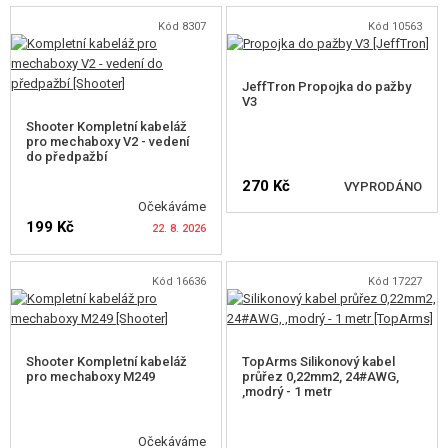
POŠKOZENÉ, POUŽITÉ ZBOŽÍ
Kód 8307
Kód 10563
HLÍDAT DOSTUPNOST
HLÍDAT DOSTUPNOST
NOVINKY
JeffTron Propojka do pažby
V3
SLEVY, AKCE
Shooter Kompletní kabeláž
pro mechaboxy V2 - vedení
do předpažbí
KONTAKT
270 Kč
VYPRODÁNO
Očekáváme
199 Kč
22. 8. 2026
HLÍDAT DOSTUPNOST
Kód 16636
Kód 17227
HLÍDAT DOSTUPNOST
Shooter Kompletní kabeláž
TopArms Silikonový kabel
pro mechaboxy M249
průřez 0,22mm2, 24#AWG,
,modrý - 1 metr
Očekáváme