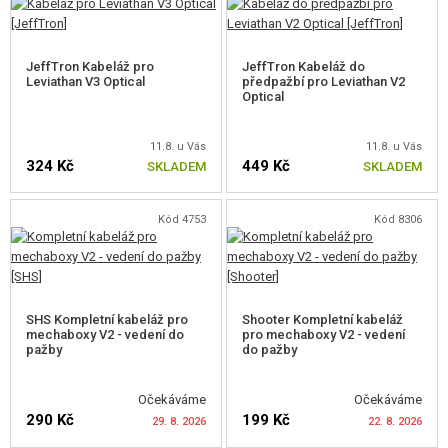
PRO ODSTŘELOVACÍ PUŠKY
JeffTron Kabeláž pro
JeffTron Kabeláž do
PRO PLYNOVÉ ZBRANĚ
Leviathan V3 Optical
předpažbí pro Leviathan V2
Optical
HPA
11.8. u Vás
11.8. u Vás
SERVIS A ÚDRŽBA ZBRANÍ
324 Kč
449 Kč
SKLADEM
SKLADEM
SEBEOBRANA, VÝCVIK, NOŽE
Kód 4753
Kód 8306
TERČE, STŘELNICE
OUTDOOR A BUSHCRAFT
SHS Kompletní kabeláž pro
Shooter Kompletní kabeláž
mechaboxy V2 - vedení do
pro mechaboxy V2 - vedení
JÍDLO
pažby
do pažby
STAVEBNICE, MODELY
Očekáváme
Očekáváme
290 Kč
199 Kč
29. 8. 2026
22. 8. 2026
REKLAMNÍ PŘEDMĚTY