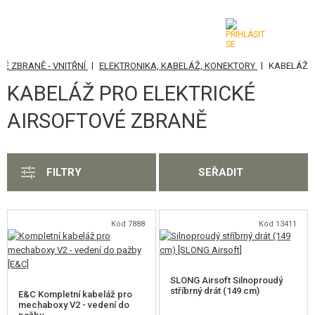
|
|
KÉ ZBRANĚ - VNITŘNÍ
ELEKTRONIKA, KABELÁŽ, KONEKTORY
KABELÁŽ
KATEGORIE
KABELÁŽ PRO ELEKTRICKÉ
AIRSOFTOVÉ ZBRANĚ
AIRSOFTOVÉ ZBRANĚ
VZDUCHOVÉ ZBRANĚ, PRAKY
GRANÁTOMETY, GRANÁTY
FILTRY
SEŘADIT
KULIČKY, PLYN
Kód 7888
Kód 13411
AKUMULÁTORY, NABÍJEČKY
ZÁSOBNÍKY, PLNIČKY
SLONG Airsoft Silnoproudý
BRÝLE, MASKY
stříbrný drát (149 cm)
E&C Kompletní kabeláž pro
mechaboxy V2 - vedení do