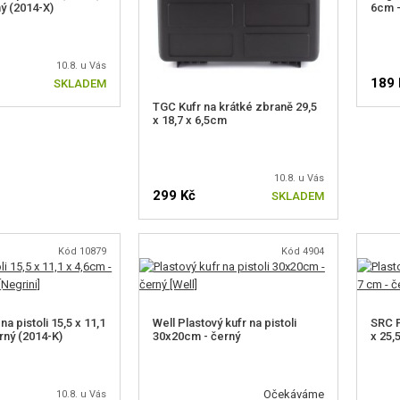
ý (2014-X)
6cm -
10.8. u Vás
189 
SKLADEM
TGC Kufr na krátké zbraně 29,5
x 18,7 x 6,5cm
10.8. u Vás
299 Kč
SKLADEM
Kód 10879
Kód 4904
na pistoli 15,5 x 11,1
Well Plastový kufr na pistoli
SRC P
rný (2014-K)
30x20cm - černý
x 25,
Očekáváme
10.8. u Vás