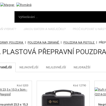
AŇ VYBRAT?
JAKOU BATERII A NABÍJEČKU?
PROČ KUPOVAT U NÁS?
|
|
|
FORMY, POUZDRA
POUZDRA NA ZBRANĚ
POUZDRA NA PISTOLE
PŘEP
 PLASTOVÁ PŘEPRAVNÍ POUZDRA
VANĚJŠÍ
NEJNOVĚJŠÍ
NEJLEVNĚJŠÍ
NEJDRAŽŠÍ
Kód 5203
Kód 12790
na pistoli 23,5 x 15,3
Negrin