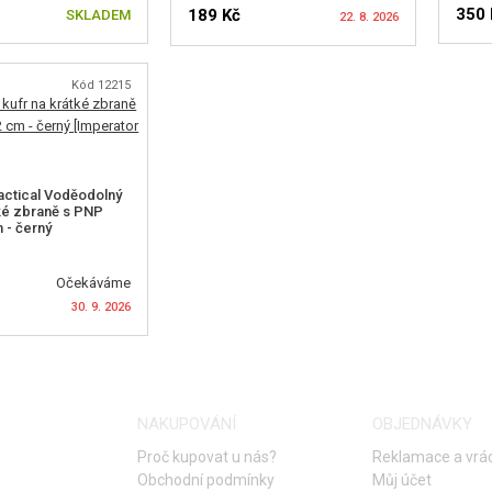
350 
189 Kč
SKLADEM
22. 8. 2026
Kód 12215
H
HLÍDAT DOSTUPNOST
actical Voděodolný
tké zbraně s PNP
 - černý
Očekáváme
30. 9. 2026
T DOSTUPNOST
NAKUPOVÁNÍ
OBJEDNÁVKY
Proč kupovat u nás?
Reklamace a vrác
Obchodní podmínky
Můj účet