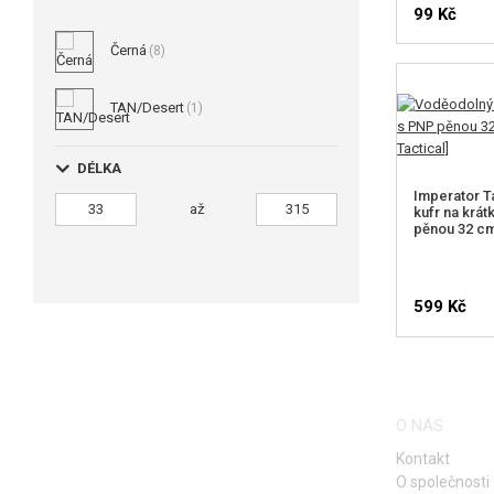
99 Kč
Černá
(8)
TAN/Desert
(1)
DÉLKA
Imperator T
až
kufr na krá
pěnou 32 cm
599 Kč
HLÍDA
O NÁS
Kontakt
O společnosti