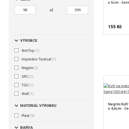
x 5cm - čern
až
155 Kč
VÝROBCE
AimTop
(1)
Imperator Tactical
(1)
Negrini
(3)
SRC
(2)
TGC
(1)
Well
(1)
Negrini Kufr 
MATERIÁL VÝROBKU
x 4,6cm - če
Plast
(9)
BARVA