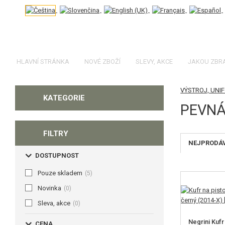
HLAVNÍ STRÁNKA
NOVÉ ZBOŽÍ
SLEVY, AKCE
JAKOU ZBR
VÝSTROJ, UNI
KATEGORIE
PEVNÁ
FILTRY
NEJPRODÁ
DOSTUPNOST
Pouze skladem
(5)
Novinka
(0)
Sleva, akce
(0)
Negrini Kufr 
CENA