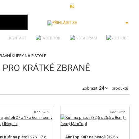
Kč
€
$
Ft
lei
Přihlásit se
KONTAKT
RAVNÍ KUFRY NA PISTOLE
 PRO KRÁTKÉ ZBRANĚ
Zobrazit
produktů
Kód 5202
Kód 5322
i Kufr na pistoli 27 x 17 x
AimTop Kufr na pistoli (32,5 x