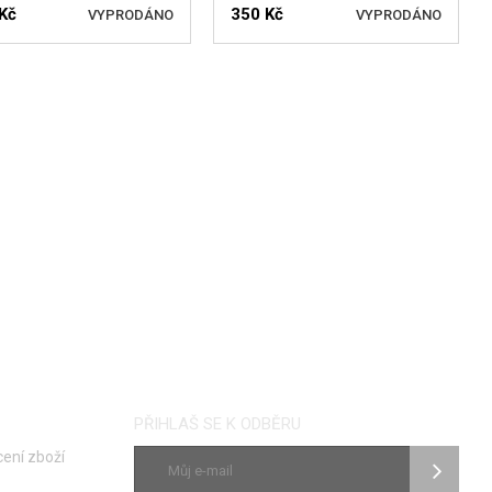
Kč
350 Kč
VYPRODÁNO
VYPRODÁNO
LÍDAT DOSTUPNOST
HLÍDAT DOSTUPNOST
PŘIHLAŠ SE K ODBĚRU
ení zboží