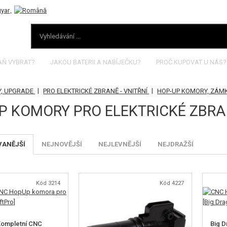
AŇ VYBRAT?
JAKOU BATERII A NABÍJEČKU?
PROČ KUPOVAT U NÁS?
|
|
Y, UPGRADE
PRO ELEKTRICKÉ ZBRANĚ - VNITŘNÍ
HOP-UP KOMORY, ZÁM
P KOMORY PRO ELEKTRICKÉ ZBRA
VANĚJŠÍ
NEJNOVĚJŠÍ
NEJLEVNĚJŠÍ
NEJDRAŽŠÍ
Kód 3214
Kód 4227
Kompletní CNC
Big 