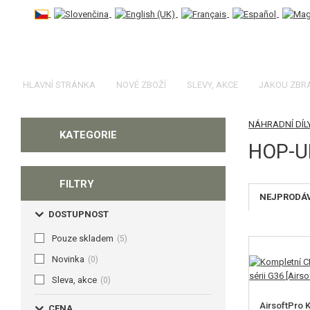
HLAVNÍ STRÁNKA
NOVÉ ZBOŽÍ
SLEVY, AKCE
JAKOU ZBR
NÁHRADNÍ DÍL
KATEGORIE
HOP-U
FILTRY
NEJPRODÁ
DOSTUPNOST
Pouze skladem
(5)
Novinka
(0)
Sleva, akce
(0)
AirsoftPro 
CENA