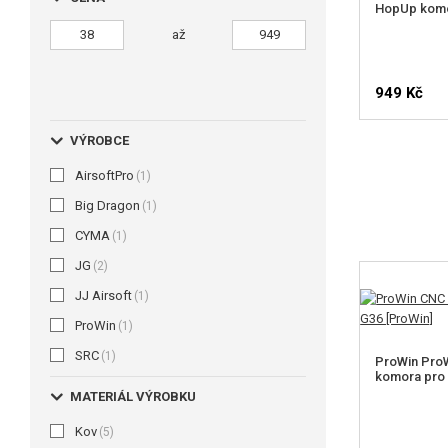
HopUp komor
až
949 Kč
VÝROBCE
AirsoftPro
(1)
Big Dragon
(1)
CYMA
(1)
JG
(2)
JJ Airsoft
(1)
ProWin
(1)
SRC
(1)
ProWin Pro
komora pro
MATERIÁL VÝROBKU
Kov
(5)