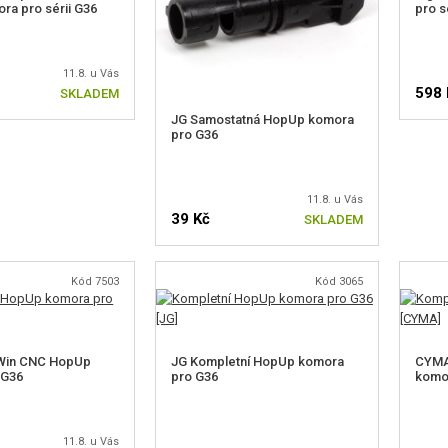
a pro sérii G36
pro s
11.8. u Vás
598 
SKLADEM
JG Samostatná HopUp komora
pro G36
11.8. u Vás
39 Kč
SKLADEM
Kód 7503
Kód 3065
Win CNC HopUp
JG Kompletní HopUp komora
CYMA
 G36
pro G36
komo
11.8. u Vás