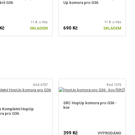
érii G36
Up komora pro G36
11.8. u Vás
11.8. u Vás
Kč
690 Kč
SKLADEM
SKLADEM
Kód 6707
Kód 1575
SRC HopUp komora pro G36 -
kov
 Kompletní HopUp
ra pro G36
399 Kč
VYPRODÁNO