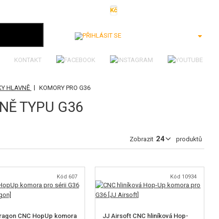
Kč
€
$
Ft
lei
Přihlásit se
KONTAKT
|
KY HLAVNĚ
KOMORY PRO G36
NĚ TYPU G36
Zobrazit
produktů
Kód 607
Kód 10934
Dragon CNC HopUp komora
JJ Airsoft CNC hliníková Hop-