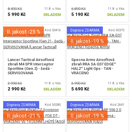
8 490 Kč
6 890 Kč
11.8. u Vás
11.8. u Vás
5 990 Kč
5 190 Kč
SKLADEM
SKLADEM
Kód 50416
Doprava ZDARMA
Kód 50375
II. jakost -25 %
II. jakost -19 %
Lancer Tactical Airsoftová
Specna Arms Airsoftová
zbraň M4 SPR Interceptor
zbraň RRA SA-E07 EDGE™
Sportline (Gen.2) - šedá -
HAL2™ Light Ops - TAN -
SERVISOVANÁ
VRÁCENO
3 990 Kč
6 990 Kč
11.8. u Vás
11.8. u Vás
2 990 Kč
5 690 Kč
SKLADEM
SKLADEM
Doprava ZDARMA
Kód 50285
Doprava ZDARMA
Kód 2641
II. jakost -21 %
II. jakost -19 %