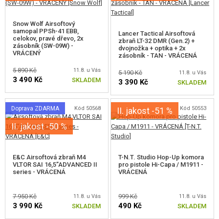
STAVEBNICE, MODELY
Snow Wolf Airsoftový
REKLAMNÍ PŘEDMĚTY
samopal PPSh-41 EBB,
Lancer Tactical Airsoftová
celokov, pravé dřevo, 2x
zbraň LT-32 DMR (Gen.2) +
zásobník (SW-09W) -
dvojnožka + optika + 2x
POŠKOZENÉ, POUŽITÉ ZBOŽÍ
VRÁCENÝ
zásobník - TAN - VRÁCENÁ
5 890 Kč
11.8. u Vás
ROZBALENÉ, FUNKČNÍ ZBOŽÍ
5 190 Kč
11.8. u Vás
3 490 Kč
SKLADEM
3 390 Kč
SKLADEM
VADNÉ A NEFUNKČNÍ ZBOŽÍ
Doprava ZDARMA
Kód 50568
Kód 50553
II. jakost -51 %
NOVINKY
II. jakost -50 %
SLEVY, AKCE
E&C Airsoftová zbraň M4
T-N.T. Studio Hop-Up komora
KONTAKT
VLTOR SAI 16,5”ADVANCED II
pro pistole Hi-Capa / M1911 -
series - VRÁCENÁ
VRÁCENÁ
7 950 Kč
999 Kč
11.8. u Vás
11.8. u Vás
3 990 Kč
490 Kč
SKLADEM
SKLADEM