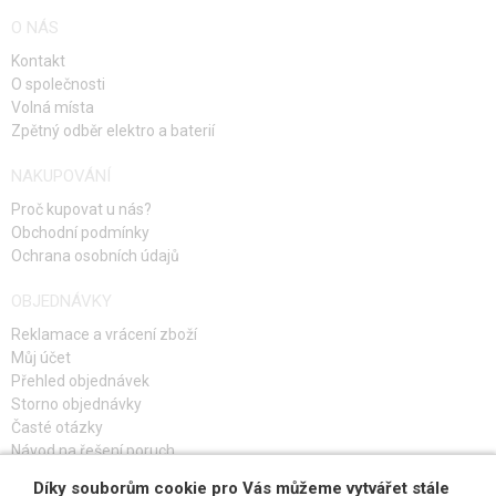
O NÁS
Kontakt
O společnosti
Volná místa
Zpětný odběr elektro a baterií
NAKUPOVÁNÍ
Proč kupovat u nás?
Obchodní podmínky
Ochrana osobních údajů
OBJEDNÁVKY
Reklamace a vrácení zboží
Můj účet
Přehled objednávek
Storno objednávky
Časté otázky
Návod na řešení poruch
Díky souborům cookie pro Vás můžeme vytvářet stále