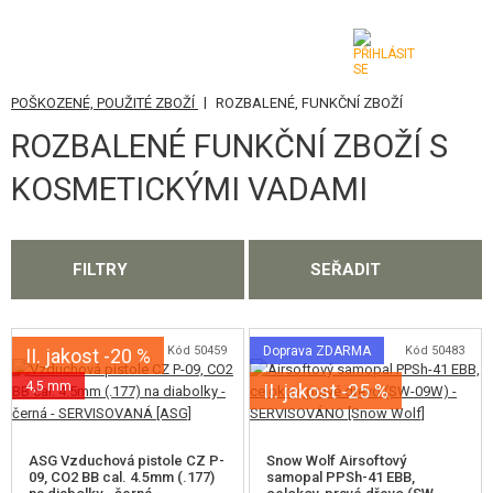
|
POŠKOZENÉ, POUŽITÉ ZBOŽÍ
ROZBALENÉ, FUNKČNÍ ZBOŽÍ
KATEGORIE
ROZBALENÉ FUNKČNÍ ZBOŽÍ S
AIRSOFTOVÉ ZBRANĚ
KOSMETICKÝMI VADAMI
VZDUCHOVÉ ZBRANĚ, PRAKY
GRANÁTOMETY, GRANÁTY
FILTRY
SEŘADIT
KULIČKY, PLYN
Kód 50459
Doprava ZDARMA
Kód 50483
II. jakost -20 %
AKUMULÁTORY, NABÍJEČKY
4,5 mm
II. jakost -25 %
ZÁSOBNÍKY, PLNIČKY
BRÝLE, MASKY
ASG Vzduchová pistole CZ P-
Snow Wolf Airsoftový
09, CO2 BB cal. 4.5mm (.177)
samopal PPSh-41 EBB,