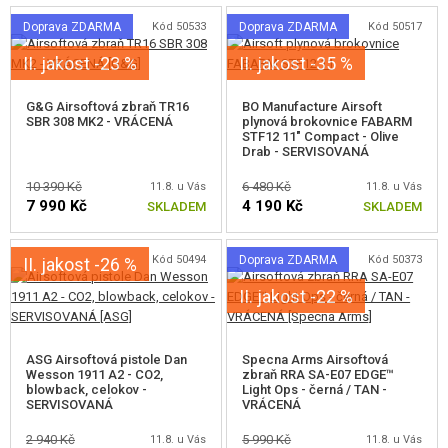
Doprava ZDARMA
Kód 50533
Doprava ZDARMA
Kód 50517
II. jakost -23 %
II. jakost -35 %
G&G Airsoftová zbraň TR16
BO Manufacture Airsoft
SBR 308 MK2 - VRÁCENÁ
plynová brokovnice FABARM
STF12 11" Compact - Olive
Drab - SERVISOVANÁ
10 390 Kč
6 480 Kč
11.8. u Vás
11.8. u Vás
7 990 Kč
4 190 Kč
SKLADEM
SKLADEM
Kód 50494
Doprava ZDARMA
Kód 50373
II. jakost -26 %
II. jakost -22 %
ASG Airsoftová pistole Dan
Specna Arms Airsoftová
Wesson 1911 A2 - CO2,
zbraň RRA SA-E07 EDGE™
blowback, celokov -
Light Ops - černá / TAN -
SERVISOVANÁ
VRÁCENÁ
2 940 Kč
5 990 Kč
11.8. u Vás
11.8. u Vás