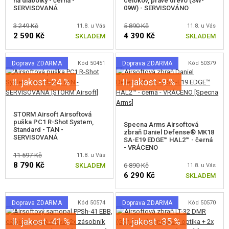
na diabolky - černá -
celokov, pravé dřevo (SW-
VÝSTROJ, UNIFORMY, POUZDRA
SERVISOVANÁ
09W) - SERVISOVÁNO
3 249 Kč
5 890 Kč
11.8. u Vás
11.8. u Vás
MASKOVÁNÍ, BARVY, PÁSKY
2 590 Kč
4 390 Kč
SKLADEM
SKLADEM
VYSÍLAČKY, HEADSETY, KAMERY
Doprava ZDARMA
Kód 50451
Doprava ZDARMA
Kód 50379
DOPLŇKY KE ZBRANÍM, POPRUHY
II. jakost -24 %
II. jakost -9 %
NÁHRADNÍ DÍLY, UPGRADE
STORM Airsoft Airsoftová
SERVIS A ÚDRŽBA ZBRANÍ
puška PC1 R-Shot System,
Specna Arms Airsoftová
Standard - TAN -
zbraň Daniel Defense® MK18
SERVISOVANÁ
SA-E19 EDGE™ HAL2™ - černá
SEBEOBRANA, VÝCVIK, NOŽE
- VRÁCENO
11 597 Kč
11.8. u Vás
8 790 Kč
SKLADEM
6 890 Kč
11.8. u Vás
TERČE, STŘELNICE
6 290 Kč
SKLADEM
OUTDOOR A BUSHCRAFT
Doprava ZDARMA
Kód 50574
Doprava ZDARMA
Kód 50570
JÍDLO
II. jakost -41 %
II. jakost -35 %