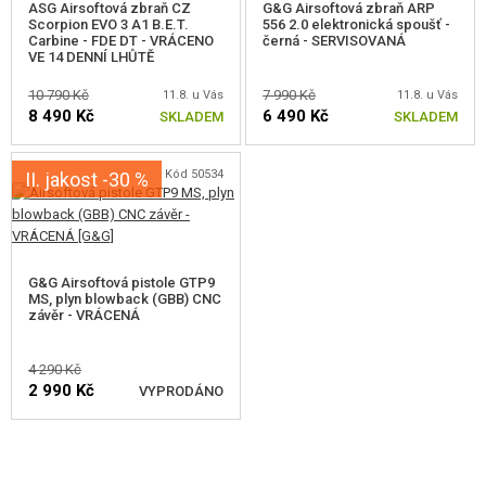
ASG Airsoftová zbraň CZ
G&G Airsoftová zbraň ARP
Scorpion EVO 3 A1 B.E.T.
556 2.0 elektronická spoušť -
Carbine - FDE DT - VRÁCENO
černá - SERVISOVANÁ
VE 14 DENNÍ LHŮTĚ
10 790 Kč
7 990 Kč
11.8. u Vás
11.8. u Vás
8 490 Kč
6 490 Kč
SKLADEM
SKLADEM
Kód 50534
II. jakost -30 %
G&G Airsoftová pistole GTP9
MS, plyn blowback (GBB) CNC
závěr - VRÁCENÁ
4 290 Kč
2 990 Kč
VYPRODÁNO
HLÍDAT DOSTUPNOST