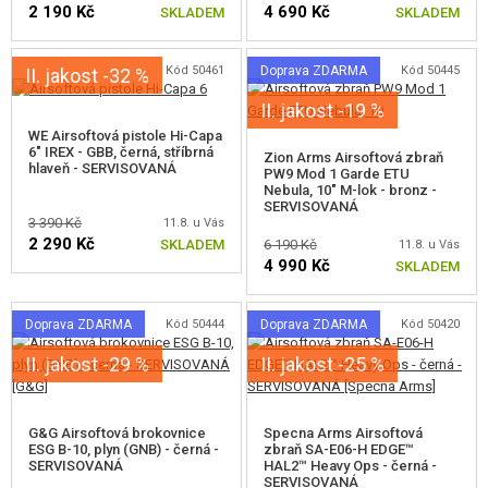
2 190 Kč
4 690 Kč
SKLADEM
SKLADEM
Kód 50461
Doprava ZDARMA
Kód 50445
II. jakost -32 %
II. jakost -19 %
WE Airsoftová pistole Hi-Capa
6" IREX - GBB, černá, stříbrná
Zion Arms Airsoftová zbraň
hlaveň - SERVISOVANÁ
PW9 Mod 1 Garde ETU
Nebula, 10" M-lok - bronz -
SERVISOVANÁ
3 390 Kč
11.8. u Vás
2 290 Kč
SKLADEM
6 190 Kč
11.8. u Vás
4 990 Kč
SKLADEM
Doprava ZDARMA
Kód 50444
Doprava ZDARMA
Kód 50420
II. jakost -29 %
II. jakost -25 %
G&G Airsoftová brokovnice
Specna Arms Airsoftová
ESG B-10, plyn (GNB) - černá -
zbraň SA-E06-H EDGE™
SERVISOVANÁ
HAL2™ Heavy Ops - černá -
SERVISOVANÁ