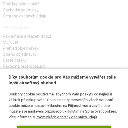
Proč kupovat u nás?
PRUŽINY M140
Obchodní podmínky
Ochrana osobních údajů
PRUŽINY M150
OBJEDNÁVKY
PRUŽINY M160
Reklamace a vrácení zboží
Můj účet
PRUŽINY M170
Přehled objednávek
Storno objednávky
PRUŽINY M180-M200
Časté otázky
Návod na řešení poruch
DROBNÉ PRUŽINY
Díky souborům cookie pro Vás můžeme vytvářet stále
PŘIHLAŠ SE K ODBĚRU
VODÍCÍ TRNY PRUŽINY
lepší airsoftový obchod
OZUBENÁ KOLA, PODLOŽKY
Soubory cookie používáme, abychom Vám poskytli co nejlepší
zážitek při nakupování. Souhlas se zpracováním všech souborů
ZÁPADKY ZP.CHODU
cookie můžete nastavit kliknutím na Přijmout vše a zavřít nebo
SLEDUJ NÁS
můžete své nastavení přizpůsobit kliknutím na Spravovat cookies.
PŘERUŠOVAČE
Více informací v
Podmínkách ochrany osobních údajů
.
SPOUŠŤOVÉ KONTAKTY