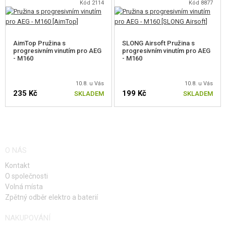
Kód 2114
Kód 8877
TRYSKY
HLAVY VÁLCE
AimTop Pružina s
SLONG Airsoft Pružina s
progresivním vinutím pro AEG
progresivním vinutím pro AEG
VÁLCE
- M160
- M160
HLAVY PÍSTU
10.8. u Vás
10.8. u Vás
235 Kč
199 Kč
SKLADEM
SKLADEM
PÍSTY, HŘEBENY
PRUŽINY
HLAVNÍ PRUŽINY
O NÁS
PRUŽINY M100
Kontakt
O společnosti
PRUŽINY M110
Volná místa
Zpětný odběr elektro a baterií
PRUŽINY M120
NAKUPOVÁNÍ
PRUŽINY M130