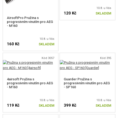
VÝSTROJ, UNIFORMY, POUZDRA
10.8. u Vás
120 Kč
SKLADEM
MASKOVÁNÍ, BARVY, PÁSKY
AirsoftPro Pružina s
progresivním vinutím pro AEG
- M160
VYSÍLAČKY, HEADSETY, KAMERY
DOPLŇKY KE ZBRANÍM, POPRUHY
10.8. u Vás
160 Kč
SKLADEM
NÁHRADNÍ DÍLY, UPGRADE
Kód 3057
Kód 395
PRO ELEKTRICKÉ ZBRANĚ - VNITŘNÍ
MECHABOXY A VNITŘNÍ DÍLY
4airsoft Pružina s
Guarder Pružina s
MECHABOXY
progresivním vinutím pro AEG
progresivním vinutím pro AEG
- M160
- SP160
KOMPLETNÍ SETY
10.8. u Vás
10.8. u Vás
SETY VZDUCHOTECHNIKY
119 Kč
399 Kč
SKLADEM
SKLADEM
RAMÍNKA TRYSKY