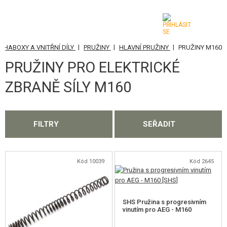
|
|
|
CHABOXY A VNITŘNÍ DÍLY
PRUŽINY
HLAVNÍ PRUŽINY
PRUŽINY M160
KATEGORIE
PRUŽINY PRO ELEKTRICKÉ
AIRSOFTOVÉ ZBRANĚ
ZBRANĚ SÍLY M160
VZDUCHOVÉ ZBRANĚ, PRAKY
GRANÁTOMETY, GRANÁTY
FILTRY
SEŘADIT
KULIČKY, PLYN
Kód 10039
Kód 2645
AKUMULÁTORY, NABÍJEČKY
ZÁSOBNÍKY, PLNIČKY
SHS Pružina s progresivním
BRÝLE, MASKY
vinutím pro AEG - M160