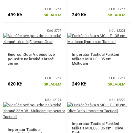
VÝSTROJ, UNIFORMY, POUZDRA
11.8. u Vás
11.8. u Vás
499 Kč
249 Kč
SKLADEM
SKLADEM
POUZDRA NA ZBRANĚ
POUZDRA NA PISTOLE
Kód 3707
Kód 12221
OPASKOVÁ POUZDRA NA PISTOLE
STEHENNÍ POUZDRA NA PISTOLE
EmersonGear Víceúčelové
Imperator Tactical Funkční
pouzdro na krátké zbraně -
taška s MOLLE - 35 cm -
černé
Multicam
PŘÍSLUŠENSTVÍ PRO POUZDRA
PŘEPRAVNÍ POUZDRA NA PISTOLE
11.8. u Vás
11.8. u Vás
620 Kč
249 Kč
SKLADEM
SKLADEM
PŘEPRAVNÍ KUFRY NA PISTOLE
POUZDRA NA DLOUHÉ ZBRANĚ
Kód 12171
Kód 12222
KUFRY NA ZBRANĚ
Imperator Tactical Funkční
HELMY, POKRÝVKY HLAVY
taška s MOLLE - 35 cm - Olive
Imperator Tactical
Drab