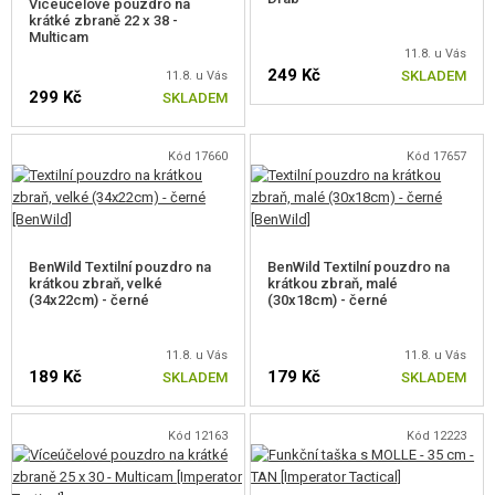
Víceúčelové pouzdro na
UNIFORMY, TRIČKA, KALHOTY, BUNDY
krátké zbraně 22 x 38 -
Multicam
11.8. u Vás
DĚTSKÁ VÝSTROJ
249 Kč
SKLADEM
11.8. u Vás
299 Kč
SKLADEM
VESTY
BATOHY
Kód 17660
Kód 17657
RUKAVICE
OPASKY
BenWild Textilní pouzdro na
BenWild Textilní pouzdro na
krátkou zbraň, velké
krátkou zbraň, malé
CHRÁNIČE
(34x22cm) - černé
(30x18cm) - černé
MOLLE PANELY
11.8. u Vás
11.8. u Vás
189 Kč
179 Kč
KAPSY, SUMKY, POUZDRA
SKLADEM
SKLADEM
OBUV, IMPREGNACE
Kód 12163
Kód 12223
PRVNÍ POMOC A KPZ