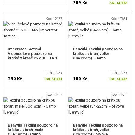
289 Kč
SKLADEM
KONTAKT
Kód 12167
Kód 17661
Imperator Tactical
BenWild Textilní pouzdro na
Víceúčelové pouzdro na
krátkou zbraň, velké
krátké zbraně 25 x 30 - TAN
(34x22cm) - Camo
11.8. u Vás
11.8. u Vás
289 Kč
189 Kč
SKLADEM
SKLADEM
Kód 17658
Kód 17659
BenWild Textilní pouzdro na
BenWild Textilní pouzdro na
krátkou zbraň, malé
krátkou zbraň, velké
(30x18cm) - Camo
(34x22cm) - olivové