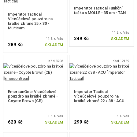
NÁŠIVKY
Imperator Tactical Funkční
taška s MOLLE - 35 cm - TAN
Imperator Tactical
KLÍČENKY
Víceúčelové pouzdro na
krátké zbraně 25 x 30 -
Multicam
LIGHTSTICKY
11.8. u Vás
249 Kč
SKLADEM
11.8. u Vás
ROZLIŠOVACÍ PÁSKY
289 Kč
SKLADEM
PARACORDY, LANA, KARABINY
Kód 3708
Kód 12169
OSTATNÍ DOPLŇKY
MASKOVÁNÍ, BARVY, PÁSKY
EmersonGear Víceúčelové
Imperator Tactical
VYSÍLAČKY, HEADSETY, KAMERY
pouzdro na krátké zbraně -
Víceúčelové pouzdro na
Coyote Brown (CB)
krátké zbraně 22 x 38 - ACU
DOPLŇKY KE ZBRANÍM, POPRUHY
11.8. u Vás
11.8. u Vás
620 Kč
299 Kč
NÁHRADNÍ DÍLY, UPGRADE
SKLADEM
SKLADEM
SERVIS A ÚDRŽBA ZBRANÍ