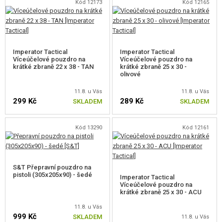
Kód 12173
Kód 12165
SEBEOBRANA, VÝCVIK, NOŽE
TERČE, STŘELNICE
Imperator Tactical
Imperator Tactical
Víceúčelové pouzdro na
Víceúčelové pouzdro na
OUTDOOR A BUSHCRAFT
krátké zbraně 22 x 38 - TAN
krátké zbraně 25 x 30 -
olivové
JÍDLO
11.8. u Vás
11.8. u Vás
299 Kč
289 Kč
SKLADEM
SKLADEM
STAVEBNICE, MODELY
Kód 13290
Kód 12161
REKLAMNÍ PŘEDMĚTY
POŠKOZENÉ, POUŽITÉ ZBOŽÍ
S&T Přepravní pouzdro na
pistoli (305x205x90) - šedé
Imperator Tactical
NOVINKY
Víceúčelové pouzdro na
krátké zbraně 25 x 30 - ACU
SLEVY, AKCE
11.8. u Vás
999 Kč
SKLADEM
11.8. u Vás