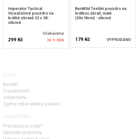
Imperator Tactical
BenWild Textilní pouzdro na
Víceúčelové pouzdro na
krátkou zbraň, malé
krátké zbraně 22 x 38 -
(30x18cm) - olivové
olivové
Očekáváme
179 Kč
299 Kč
VYPRODÁNO
30. 9. 2026
HLÍDAT DOSTUPNOST
HLÍDAT DOSTUPNOST
O NÁS
Kontakt
O společnosti
Volná místa
Zpětný odběr elektro a baterií
NAKUPOVÁNÍ
Proč kupovat u nás?
Obchodní podmínky