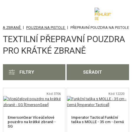
|
|
 NA ZBRANĚ
POUZDRA NA PISTOLE
PŘEPRAVNÍ POUZDRA NA PISTOLE
KATEGORIE
TEXTILNÍ PŘEPRAVNÍ POUZDRA
AIRSOFTOVÉ ZBRANĚ
PRO KRÁTKÉ ZBRANĚ
VZDUCHOVÉ ZBRANĚ, PRAKY
GRANÁTOMETY, GRANÁTY
FILTRY
SEŘADIT
KULIČKY, PLYN
Kód 3706
Kód 12220
AKUMULÁTORY, NABÍJEČKY
ZÁSOBNÍKY, PLNIČKY
EmersonGear Víceúčelové
Imperator Tactical Funkční
BRÝLE, MASKY
pouzdro na krátké zbraně -
taška s MOLLE - 35 cm - černá
SG