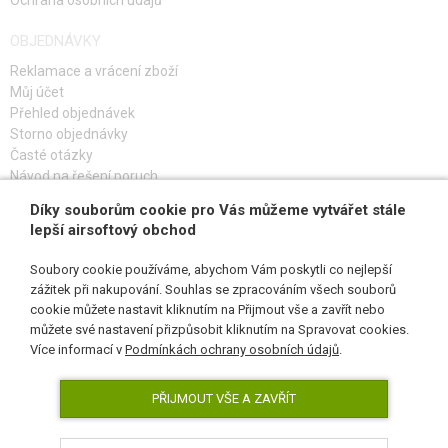
Ochrana osobních údajů
OBJEDNÁVKY
Reklamace a vrácení zboží
Můj účet
Přehled objednávek
Storno objednávky
Časté otázky
Návod na řešení poruch
Díky souborům cookie pro Vás můžeme vytvářet stále
PŘIHLAŠ SE K ODBĚRU
lepší airsoftový obchod
Soubory cookie používáme, abychom Vám poskytli co nejlepší
zážitek při nakupování. Souhlas se zpracováním všech souborů
cookie můžete nastavit kliknutím na Přijmout vše a zavřít nebo
SLEDUJ NÁS
můžete své nastavení přizpůsobit kliknutím na Spravovat cookies.
Více informací v
Podmínkách ochrany osobních údajů
.
PŘIJMOUT VŠE A ZAVŘÍT