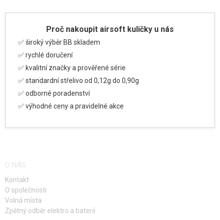
Proč nakoupit airsoft kuličky u nás
✅ široký výběr BB skladem
✅ rychlé doručení
✅ kvalitní značky a prověřené série
✅ standardní střelivo od 0,12g do 0,90g
✅ odborné poradenství
✅ výhodné ceny a pravidelné akce
O NÁS
Kontakt
O společnosti
Volná místa
Zpětný odběr elektro a baterií