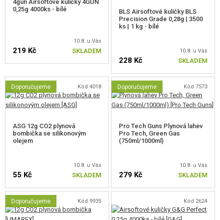
TERČE, STŘELNICE
4gun Airsoftové kuličky 4GUN
0,25g 4000ks - bílé
BLS Airsoftové kuličky BLS
Precision Grade 0,28g | 3500
OUTDOOR A BUSHCRAFT
ks | 1 kg - bílé
10.8. u Vás
JÍDLO
219 Kč
SKLADEM
10.8. u Vás
228 Kč
SKLADEM
STAVEBNICE, MODELY
Doporučujeme
Kód 4018
Doporučujeme
Kód 7573
REKLAMNÍ PŘEDMĚTY
POŠKOZENÉ, POUŽITÉ ZBOŽÍ
ASG 12g CO2 plynová
Pro Tech Guns Plynová lahev
bombička se silikonovým
Pro Tech, Green Gas
NOVINKY
olejem
(750ml/1000ml)
SLEVY, AKCE
10.8. u Vás
10.8. u Vás
55 Kč
279 Kč
SKLADEM
SKLADEM
KONTAKT
Doporučujeme
Kód 9935
Kód 2624