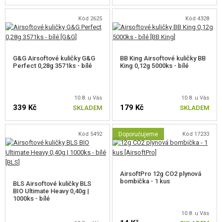
Kód 2625
Kód 4328
G&G Airsoftové kuličky G&G
BB King Airsoftové kuličky BB
Perfect 0,28g 3571ks - bílé
King 0,12g 5000ks - bílé
10.8. u Vás
10.8. u Vás
339 Kč
179 Kč
SKLADEM
SKLADEM
Kód 5492
Doporučujeme
Kód 17233
AirsoftPro 12g CO2 plynová
bombička - 1 kus
BLS Airsoftové kuličky BLS
BIO Ultimate Heavy 0,40g |
1000ks - bílé
10.8. u Vás