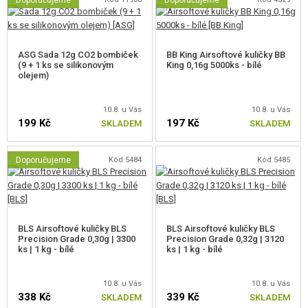
Doporučujeme
Doporučujeme
ASG Sada 12g CO2 bombiček
BB King Airsoftové kuličky BB
(9 + 1 ks se silikonovým
King 0,16g 5000ks - bílé
olejem)
10.8. u Vás
10.8. u Vás
199 Kč
197 Kč
SKLADEM
SKLADEM
Doporučujeme
Kód 5484
Kód 5485
BLS Airsoftové kuličky BLS
BLS Airsoftové kuličky BLS
Precision Grade 0,30g | 3300
Precision Grade 0,32g | 3120
ks | 1 kg - bílé
ks | 1 kg - bílé
10.8. u Vás
10.8. u Vás
338 Kč
339 Kč
SKLADEM
SKLADEM