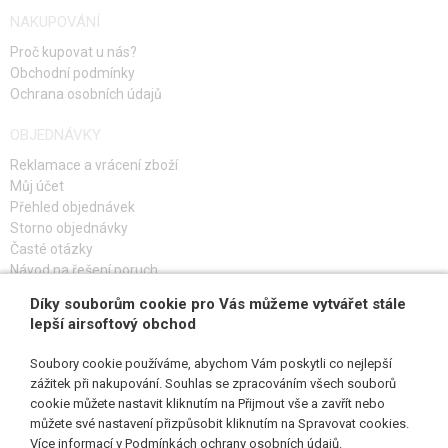
NAKUPOVÁNÍ
Proč kupovat u nás?
Obchodní podmínky
Ochrana osobních údajů
OBJEDNÁVKY
Reklamace a vrácení zboží
Můj účet
Přehled objednávek
Storno objednávky
Časté otázky
Návod na řešení poruch
Díky souborům cookie pro Vás můžeme vytvářet stále
PŘIHLAŠ SE K ODBĚRU
lepší airsoftový obchod
Soubory cookie používáme, abychom Vám poskytli co nejlepší
zážitek při nakupování. Souhlas se zpracováním všech souborů
cookie můžete nastavit kliknutím na Přijmout vše a zavřít nebo
SLEDUJ NÁS
můžete své nastavení přizpůsobit kliknutím na Spravovat cookies.
Více informací v
Podmínkách ochrany osobních údajů
.