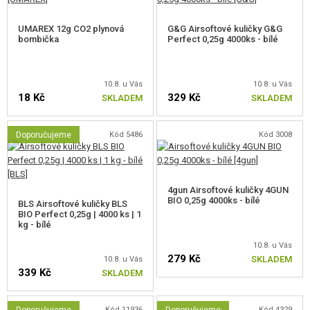
UMAREX 12g CO2 plynová
G&G Airsoftové kuličky G&G
bombička
Perfect 0,25g 4000ks - bílé
10.8. u Vás
10.8. u Vás
18 Kč
329 Kč
SKLADEM
SKLADEM
Doporučujeme
Kód 5486
Kód 3008
4gun Airsoftové kuličky 4GUN
BIO 0,25g 4000ks - bílé
BLS Airsoftové kuličky BLS
BIO Perfect 0,25g | 4000 ks | 1
kg - bílé
10.8. u Vás
279 Kč
SKLADEM
10.8. u Vás
339 Kč
SKLADEM
Kód 11936
Kód 4329