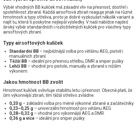
Výběr vhodných BB kuliček má zásadní vliv na přesnost, dostřel i
spolehlivost zbraně. Každá airsoftová zbraň reaguje jinak na různé
hmotnosti a typy střeliva, proto je dobré vyzkoušet několik variant a
najít tu, která ti poskytne nejlepší výsledky. V naší nabídce najdeš
široký výběr standardních i rozložitelných kuliček pro všechny typy
airsoftových zbraní.
Typy airsoftových kuliček
Standardní BB
– nejběžnější volba pro většinu AEG, pistolí i
manuálních zbraní.
Těžší BB
– ideální pro přesnou střelbu, DMR a sniper pušky.
Lehčí BB
– vhodné pro pistole, manuály a zbraně s nižším
výkonem.
Jakou hmotnost BB zvolit
Hmotnost kuliček ovlivňuje stabilitu letu i přesnost. Obecně platí, že
čím výkonnější zbraň, tím těžší střelivo zvládne.
0,20 g
– základní volba pro méně výkonné zbraně a začátečníky.
0,23–0,25 g
– univerzální hmotnost pro většinu AEG.
0,28–0,32 g
– vhodné pro výkonnější AEG a DMR.
0,36 g a více
– ideální pro sniper pušky.