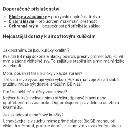
Doporučené příslušenství
Plničky a zásobníky
– pro rychlé doplnění střeliva.
Čištění hlavní
– pro udržení maximální přesnosti.
Ochranné brýle
– bezpečnost při střelbě je základ.
Nejčastější dotazy k airsoftovým kuličkám
Jak poznám, že jsou kuličky kvalitní?
Kvalitní BB mají dokonale hladký povrch, přesný průměr 5,95–5,98
mm a žádné viditelné švy. To zajišťuje stabilní let a minimální riziko
zaseknutí.
Mohu používat těžší kuličky v každé zbrani?
Těžší střelivo vyžaduje vyšší výkon. Pokud má tvoje zbraň slabší
pružinu, může být dostřel s těžšími BB nižší.
Proč se některé kuličky zasekávají?
Nejčastěji kvůli nekvalitnímu střelivu, špinavé hlavni nebo
opotřebenému zásobníku. Doporučujeme pravidelnou údržbu a
kvalitní BB.
Jak skladovat airsoftové kuličky?
Uchovávejte je v suchu, mimo přímé slunce. Bio BB mohou při
vlhkosti měknout, proto je dobré je skladovat v uzavřeném obalu.