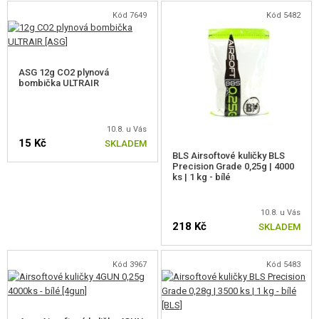
AKUMULÁTORY, NABÍJEČKY
Kód 7649
Kód 5482
ZÁSOBNÍKY, PLNIČKY
BRÝLE, MASKY
ASG 12g CO2 plynová
bombička ULTRAIR
VÝSTROJ, UNIFORMY, POUZDRA
MASKOVÁNÍ, BARVY, PÁSKY
10.8. u Vás
15 Kč
SKLADEM
BLS Airsoftové kuličky BLS
VYSÍLAČKY, HEADSETY, KAMERY
Precision Grade 0,25g | 4000
ks | 1 kg - bílé
DOPLŇKY KE ZBRANÍM, POPRUHY
10.8. u Vás
NÁHRADNÍ DÍLY, UPGRADE
218 Kč
SKLADEM
SERVIS A ÚDRŽBA ZBRANÍ
Kód 3967
Kód 5483
SEBEOBRANA, VÝCVIK, NOŽE