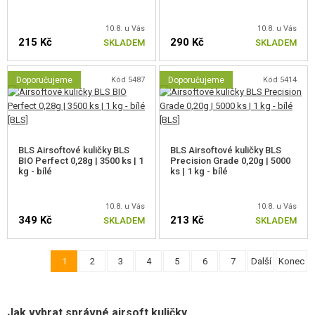
10.8. u Vás
10.8. u Vás
215 Kč
290 Kč
SKLADEM
SKLADEM
Doporučujeme
Kód 5487
Doporučujeme
Kód 5414
BLS Airsoftové kuličky BLS
BLS Airsoftové kuličky BLS
BIO Perfect 0,28g | 3500 ks | 1
Precision Grade 0,20g | 5000
kg - bílé
ks | 1 kg - bílé
10.8. u Vás
10.8. u Vás
349 Kč
213 Kč
SKLADEM
SKLADEM
1
2
3
4
5
6
7
Další
Konec
Jak vybrat správné airsoft kuličky