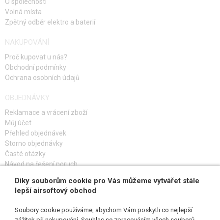
O společnosti
Volná místa
Zpětný odběr elektro a baterií
NAKUPOVÁNÍ
Proč kupovat u nás?
Obchodní podmínky
Ochrana osobních údajů
OBJEDNÁVKY
Reklamace a vrácení zboží
Můj účet
Přehled objednávek
Storno objednávky
Časté otázky
Návod na řešení poruch
Díky souborům cookie pro Vás můžeme vytvářet stále
PŘIHLAŠ SE K ODBĚRU
lepší airsoftový obchod
Soubory cookie používáme, abychom Vám poskytli co nejlepší
zážitek při nakupování. Souhlas se zpracováním všech souborů