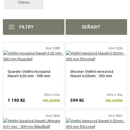
799mm
VÝSTROJ, UNIFORMY, POUZDRA
MASKOVÁNÍ, BARVY, PÁSKY
FILTRY
SEŘADIT
VYSÍLAČKY, HEADSETY, KAMERY
DOPLŇKY KE ZBRANÍM, POPRUHY
Kód 2280
Kód 3226
NÁHRADNÍ DÍLY, UPGRADE
PRO ELEKTRICKÉ ZBRANĚ - VNITŘNÍ
Guarder Vnitřní mosazná
Shooter Vnitřní nerezová
hlaveň 6,02 mm - 500 mm
hlaveň 6,02mm - 303 mm
PRO ELEKTRICKÉ ZBRANĚ - VNĚJŠÍ
PRO ODSTŘELOVACÍ PUŠKY
Zítra u Vás
Zítra u Vás
1 190 Kč
599 Kč
SKLADEM
SKLADEM
PRO VSR, BAR10, MB03, CM.701
PRO SNOW WOLF M24
Kód 3449
Kód 3001
PRO CYMA M24 (CM.702)