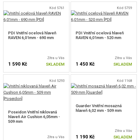
REKLAMNÍ PŘEDMĚTY
Kód 5761
Kód 5759
POŠKOZENÉ, POUŽITÉ ZBOŽÍ
PDI Vnitřní ocelová hlaveň
PDI Vnitřní ocelová hlaveň
NOVINKY
RAVEN 6,01mm - 690 mm
RAVEN 6,01mm - 520 mm
SLEVY, AKCE
Zítra u Vás
Zítra u Vás
1 590 Kč
1 450 Kč
SKLADEM
SKLADEM
KONTAKT
Kód 5293
Kód 1168
Guarder Vnitřní mosazná
hlaveň 6,02 mm - 509 mm
Poseidon Vnitřní niklovaná
hlaveň Air Cushion 6,05mm -
509 mm
Zítra u Vás
1 190 Kč
SKLADEM
Zítra u Vás