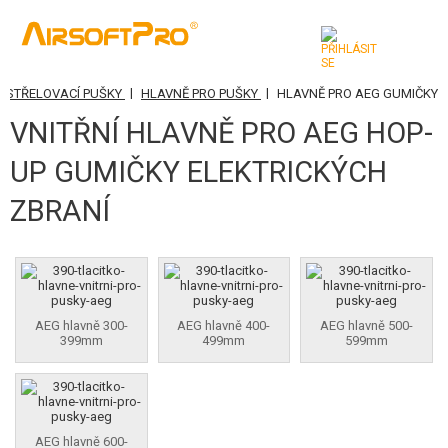
|
|
DSTŘELOVACÍ PUŠKY
HLAVNĚ PRO PUŠKY
HLAVNĚ PRO AEG GUMIČKY
KATEGORIE
VNITŘNÍ HLAVNĚ PRO AEG HOP-
AIRSOFTOVÉ ZBRANĚ
UP GUMIČKY ELEKTRICKÝCH
VZDUCHOVÉ ZBRANĚ, PRAKY
ZBRANÍ
GRANÁTOMETY, GRANÁTY
KULIČKY, PLYN
AKUMULÁTORY, NABÍJEČKY
AEG hlavně 300-
AEG hlavně 400-
AEG hlavně 500-
399mm
499mm
599mm
ZÁSOBNÍKY, PLNIČKY
BRÝLE, MASKY
AEG hlavně 600-