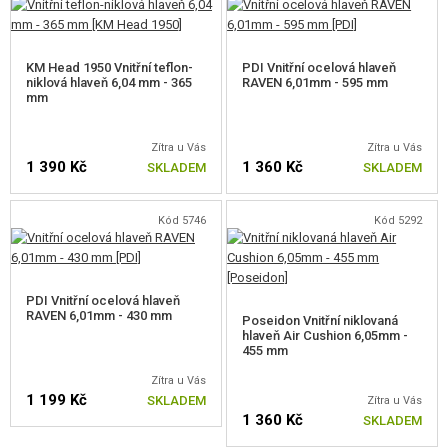
CENTROVACÍ KROUŽKY HLAVNĚ
KM Head 1950 Vnitřní teflon-
PDI Vnitřní ocelová hlaveň
OSTATNÍ DÍLY PRO PUŠKY
niklová hlaveň 6,04 mm - 365
RAVEN 6,01mm - 595 mm
mm
PRO PLYNOVÉ ZBRANĚ
Zítra u Vás
Zítra u Vás
HPA
1 390 Kč
1 360 Kč
SKLADEM
SKLADEM
SERVIS A ÚDRŽBA ZBRANÍ
Kód 5746
Kód 5292
SEBEOBRANA, VÝCVIK, NOŽE
TERČE, STŘELNICE
PDI Vnitřní ocelová hlaveň
RAVEN 6,01mm - 430 mm
Poseidon Vnitřní niklovaná
OUTDOOR A BUSHCRAFT
hlaveň Air Cushion 6,05mm -
455 mm
JÍDLO
Zítra u Vás
1 199 Kč
SKLADEM
Zítra u Vás
1 360 Kč
SKLADEM
STAVEBNICE, MODELY