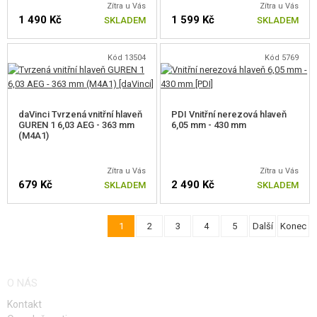
Zítra u Vás
Zítra u Vás
1 490 Kč
1 599 Kč
SKLADEM
SKLADEM
Kód 13504
Kód 5769
daVinci Tvrzená vnitřní hlaveň
PDI Vnitřní nerezová hlaveň
GUREN 1 6,03 AEG - 363 mm
6,05 mm - 430 mm
(M4A1)
Zítra u Vás
Zítra u Vás
679 Kč
2 490 Kč
SKLADEM
SKLADEM
1
2
3
4
5
Další
Konec
O NÁS
Kontakt