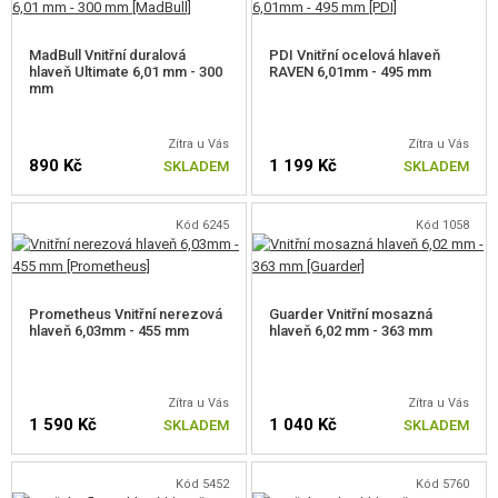
PRO SW M99
MadBull Vnitřní duralová
PDI Vnitřní ocelová hlaveň
hlaveň Ultimate 6,01 mm - 300
RAVEN 6,01mm - 495 mm
PRO SW SV-98
mm
PRUŽINY PRO PUŠKY
Zítra u Vás
Zítra u Vás
890 Kč
1 199 Kč
SKLADEM
SKLADEM
HLAVNĚ PRO PUŠKY
HLAVNĚ PRO AEG GUMIČKY
Kód 6245
Kód 1058
AEG HLAVNĚ 300-399MM
AEG HLAVNĚ 400-499MM
Prometheus Vnitřní nerezová
Guarder Vnitřní mosazná
hlaveň 6,03mm - 455 mm
hlaveň 6,02 mm - 363 mm
AEG HLAVNĚ 500-599MM
AEG HLAVNĚ 600-799MM
Zítra u Vás
Zítra u Vás
1 590 Kč
1 040 Kč
SKLADEM
SKLADEM
HLAVNĚ PRO VSR GUMIČKY
Kód 5452
Kód 5760
HOP-UP GUMIČKY