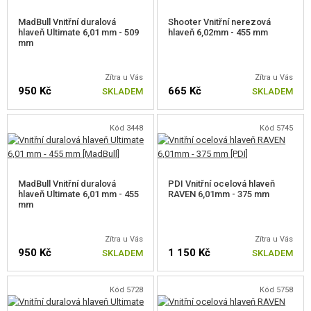
PRO WELL MB01,4,5,8,14
MadBull Vnitřní duralová
Shooter Vnitřní nerezová
hlaveň Ultimate 6,01 mm - 509
hlaveň 6,02mm - 455 mm
mm
PRO WELL MB06,13
PRO TM AWS, WELL MB44XX
Zítra u Vás
Zítra u Vás
950 Kč
665 Kč
SKLADEM
SKLADEM
PRO SVD
Kód 3448
Kód 5745
PRO SNOW WOLF KAR98K
PRO CYMA CM.700, 708
MadBull Vnitřní duralová
PDI Vnitřní ocelová hlaveň
PRO CYMA CM.703, 707
hlaveň Ultimate 6,01 mm - 455
RAVEN 6,01mm - 375 mm
mm
PRO SILVERBACK SRS
Zítra u Vás
Zítra u Vás
PRO SILVERBACK HTI
950 Kč
1 150 Kč
SKLADEM
SKLADEM
PRO SILVERBACK TAC-41
Kód 5728
Kód 5758
PRO ARES AMOEBA STRIKER