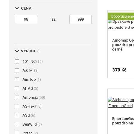
CENA
Doporučujem
až
Amomax Op
pouzdro pro 
černé
VÝROBCE
101 INC
(10)
379 Kč
A.C.M.
(3)
AimTop
(1)
AITAG
(5)
Amomax
(50)
AS-Tex
(15)
ASG
(6)
EmersonGea
pouzdro na p
BenWild
(6)
CYMA
(2)