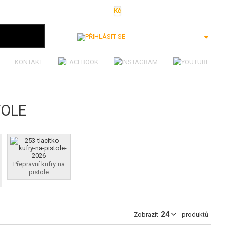
Kč
€
$
Ft
lei
Přihlásit se
KONTAKT
TOLE
Přepravní kufry na
pistole
Zobrazit
produktů