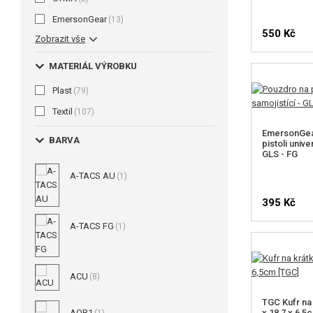
EmersonGear
(13)
550 Kč
Zobrazit vše
MATERIÁL VÝROBKU
Plast
(79)
Textil
(107)
EmersonGea
BARVA
pistoli unive
GLS - FG
A-TACS AU
(1)
395 Kč
A-TACS FG
(1)
ACU
(8)
TGC Kufr na
AOR1
x 18,7 x 6,5