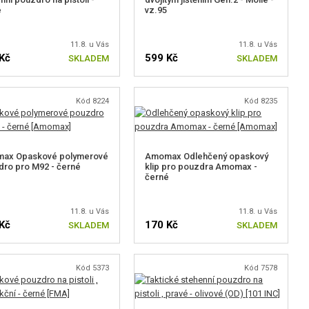
é
vz.95
11.8. u Vás
11.8. u Vás
Kč
599 Kč
SKLADEM
SKLADEM
Kód 8224
Kód 8235
ax Opaskové polymerové
Amomax Odlehčený opaskový
ro pro M92 - černé
klip pro pouzdra Amomax -
černé
11.8. u Vás
11.8. u Vás
Kč
170 Kč
SKLADEM
SKLADEM
Kód 5373
Kód 7578