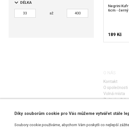
DÉLKA
Negrini Kufr 
6cm - černý
až
189 Kč
O NÁS
Kontakt
O společnosti
Volná místa
Zpětný odběr e
Díky souborům cookie pro Vás můžeme vytvářet stále le
Soubory cookie používáme, abychom Vám poskytli co nejlepší zážite