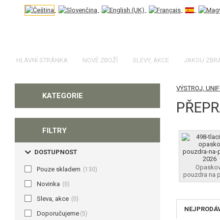
HLAVNÍ STRÁNKA
NOVÉ ZBOŽÍ
SLEVY, AKCE
JAKOU ZBR
VÝSTROJ, UNI
KATEGORIE
PŘEPR
FILTRY
DOSTUPNOST
Opasko
Pouze skladem
(130)
pouzdra na p
Novinka
(0)
Sleva, akce
(0)
NEJPRODÁ
Doporučujeme
(5)