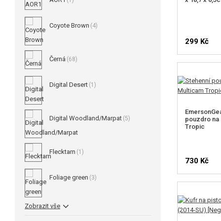
(1)
Coyote Brown
(4)
299 Kč
Černá
(68)
Digital Desert
(1)
EmersonGea
Digital Woodland/Marpat
(5)
pouzdro na p
Tropic
Flecktarn
(1)
730 Kč
Foliage green
(3)
Zobrazit vše