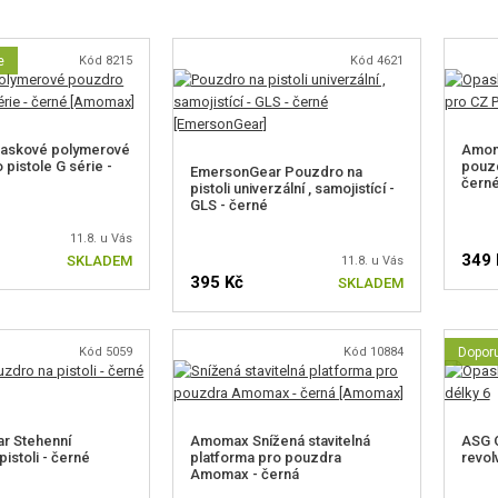
e
Kód 8215
Kód 4621
askové polymerové
Amom
pistole G série -
pouzd
EmersonGear Pouzdro na
čern
pistoli univerzální , samojistící -
GLS - černé
11.8. u Vás
349 
SKLADEM
11.8. u Vás
395 Kč
SKLADEM
Kód 5059
Kód 10884
Dopor
r Stehenní
Amomax Snížená stavitelná
ASG 
istoli - černé
platforma pro pouzdra
revol
Amomax - černá