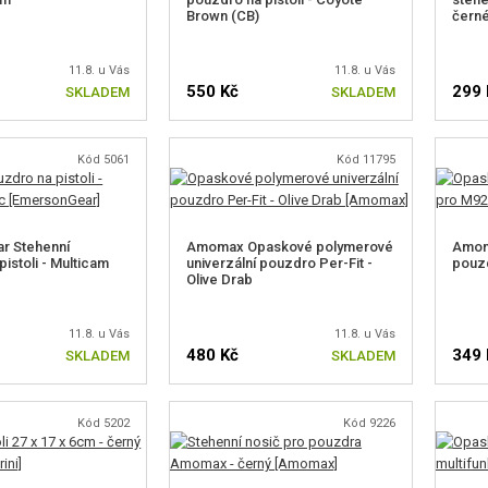
Brown (CB)
čern
11.8. u Vás
11.8. u Vás
550 Kč
299 
SKLADEM
SKLADEM
Kód 5061
Kód 11795
r Stehenní
Amomax Opaskové polymerové
Amom
istoli - Multicam
univerzální pouzdro Per-Fit -
pouzd
Olive Drab
11.8. u Vás
11.8. u Vás
480 Kč
349 
SKLADEM
SKLADEM
Kód 5202
Kód 9226