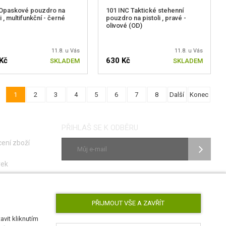
Opaskové pouzdro na
101 INC Taktické stehenní
i , multifunkční - černé
pouzdro na pistoli , pravé -
olivové (OD)
11.8. u Vás
11.8. u Vás
Kč
630 Kč
SKLADEM
SKLADEM
1
2
3
4
5
6
7
8
Další
Konec
PŘIHLAŠ SE K ODBĚRU
ení zboží
vek
ky
SLEDUJ NÁS
poruch
PŘIJMOUT VŠE A ZAVŘÍT
vit kliknutím