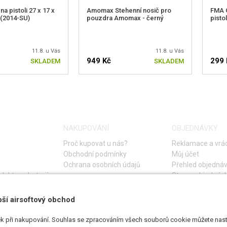
na pistoli 27 x 17 x
Amomax Stehenní nosič pro
FMA 
 (2014-SU)
pouzdra Amomax - černý
pistol
11.8. u Vás
11.8. u Vás
949 Kč
299 
SKLADEM
SKLADEM
NAKUPOVÁNÍ
OBJEDNÁVKY
Proč kupovat u nás?
Reklamace a vrác
Obchodní podmínky
Můj účet
Ochrana osobních údajů
Přehled objedná
lektro a baterií
Storno objednáv
Časté otázky
Návod na řešení 
pší airsoftový obchod
k při nakupování. Souhlas se zpracováním všech souborů cookie můžete nasta