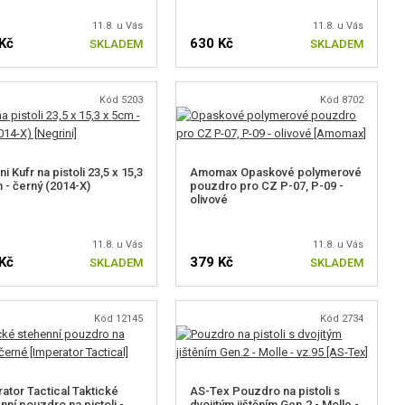
11.8. u Vás
11.8. u Vás
Kč
630 Kč
SKLADEM
SKLADEM
Kód 5203
Kód 8702
i Kufr na pistoli 23,5 x 15,3
Amomax Opaskové polymerové
 - černý (2014-X)
pouzdro pro CZ P-07, P-09 -
olivové
11.8. u Vás
11.8. u Vás
Kč
379 Kč
SKLADEM
SKLADEM
Kód 12145
Kód 2734
ator Tactical Taktické
AS-Tex Pouzdro na pistoli s
nní pouzdro na pistoli -
dvojitým jištěním Gen.2 - Molle -