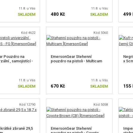
11.8. u Vás
11.8. u Vás
480 Kč
499 
SKLADEM
SKLADEM
Kód 4622
Kód 5060
r Pouzdro na
EmersonGear Stehenní
Negrin
rzální , samojistící -
pouzdro na pistoli - Multicam
x 5cm
11.8. u Vás
11.8. u Vás
670 Kč
155 
SKLADEM
SKLADEM
Kód 12790
Kód 5058
 krátké zbraně 29,5
EmersonGear Stehenní
Imper
cm
pouzdro na pistoli - Coyote
stehe