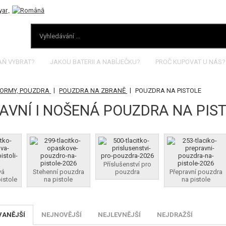
AŇ VYBRAT?
JAKOU BATERII A NABÍJEČKU?
PROČ KUPOVAT U NÁS?
|
|
FORMY, POUZDRA
POUZDRA NA ZBRANĚ
POUZDRA NA PISTOLE
AVNÍ I NOŠENÁ POUZDRA NA PIS
Příslušenství pro
vá
Stehenní pouzdra
pouzdra
Přepravní pouzdra
istole
na pistole
na pistole
VANĚJŠÍ
NEJNOVĚJŠÍ
NEJLEVNĚJŠÍ
NEJDRAŽŠÍ