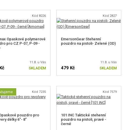
Kód 8226
Kód 2827
ax Opaskové polymerové
EmersonGear Stehenní
ro pro CZ P-07, P-09 -
pouzdro na pistoli- Zelené (OD)
é
11.8. u Vás
11.8. u Vás
Kč
479 Kč
SKLADEM
SKLADEM
učujeme
Kód 7235
Kód 7579
Opaskové pouzdro pro
101 INC Taktické stehenní
very délky 6"- 8"
pouzdro na pistoli, pravé -
černé