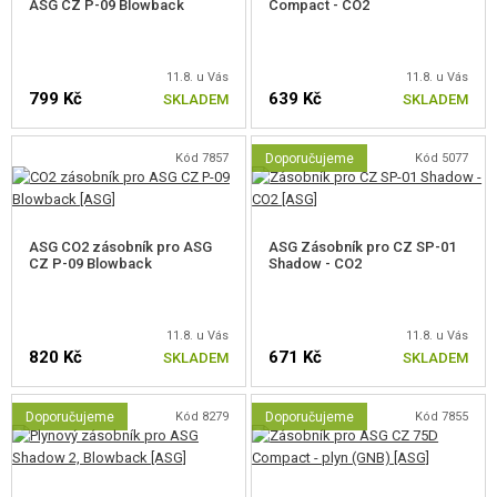
ZÁSOBNÍKY PRO PLYNOVÉ ZBRANĚ
ASG CZ P-09 Blowback
Compact - CO2
ZÁSOBNÍKY PRO PLYNOVÉ KRÁTKÉ
11.8. u Vás
11.8. u Vás
ZÁSOBNÍKY GLOCK A PODOBNÉ
799 Kč
639 Kč
SKLADEM
SKLADEM
ZÁSOBNÍKY 1911, HI-CAPA, MEU
Kód 7857
Doporučujeme
Kód 5077
ZÁSOBNÍKY CZ SÉRIE
ZÁSOBNÍKY M&P SÉRIE
ASG CO2 zásobník pro ASG
ASG Zásobník pro CZ SP-01
CZ P-09 Blowback
Shadow - CO2
ZÁSOBNÍKY M9, M92
ZÁSOBNÍKY P08, P38
11.8. u Vás
11.8. u Vás
820 Kč
671 Kč
SKLADEM
SKLADEM
ZÁSOBNÍKY DESERT EAGLE
ZÁSOBNÍKY XDM SÉRIE
Doporučujeme
Kód 8279
Doporučujeme
Kód 7855
ZÁSOBNÍKY SIG SÉRIE