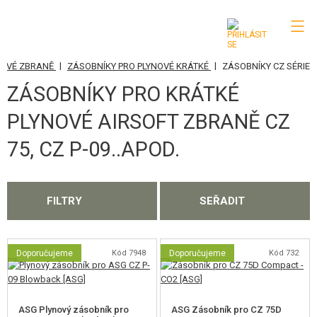
|
|
NOVÉ ZBRANĚ
ZÁSOBNÍKY PRO PLYNOVÉ KRÁTKÉ
ZÁSOBNÍKY CZ SÉRIE
KATEGORIE
ZÁSOBNÍKY PRO KRÁTKÉ
AIRSOFTOVÉ ZBRANĚ
PLYNOVÉ AIRSOFT ZBRANĚ CZ
VZDUCHOVÉ ZBRANĚ, PRAKY
75, CZ P-09..APOD.
GRANÁTOMETY, GRANÁTY
KULIČKY, PLYN
FILTRY
SEŘADIT
AKUMULÁTORY, NABÍJEČKY
Doporučujeme
Kód 7948
Doporučujeme
Kód 732
ZÁSOBNÍKY, PLNIČKY
ZÁSOBNÍKY PRO ELEKTRICKÉ ZBRANĚ
ASG Plynový zásobník pro
ASG Zásobník pro CZ 75D