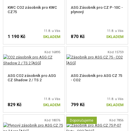
DOPLŇKY KE ZBRANÍM, POPRUHY
KWC CO2 zásobník pro KWC
ASG Zásobník pro CZ P-10C -
CZ75
plynový
NÁHRADNÍ DÍLY, UPGRADE
11.8. u Vás
11.8. u Vás
SERVIS A ÚDRŽBA ZBRANÍ
1 190 Kč
870 Kč
SKLADEM
SKLADEM
SEBEOBRANA, VÝCVIK, NOŽE
Kód 16895
Kód 15759
TERČE, STŘELNICE
OUTDOOR A BUSHCRAFT
ASG CO2 zásobník pro ASG
ASG Zásobník pro ASG CZ 75
CZ Shadow 2 / TS 2
- CO2
JÍDLO
11.8. u Vás
11.8. u Vás
STAVEBNICE, MODELY
829 Kč
799 Kč
SKLADEM
SKLADEM
REKLAMNÍ PŘEDMĚTY
Kód 18076
Doporučujeme
Kód 7856
POŠKOZENÉ, POUŽITÉ ZBOŽÍ