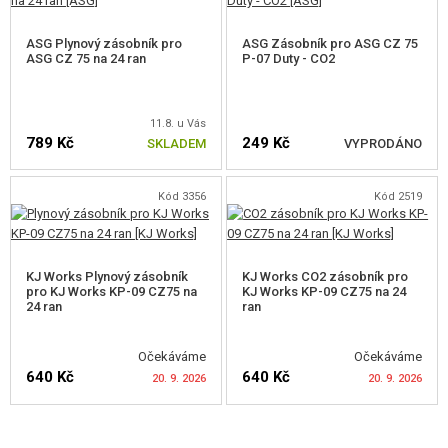
NOVINKY
ASG Plynový zásobník pro
ASG Zásobník pro ASG CZ 75
ASG CZ 75 na 24 ran
P-07 Duty - CO2
SLEVY, AKCE
11.8. u Vás
KONTAKT
789 Kč
249 Kč
SKLADEM
VYPRODÁNO
Kód 3356
Kód 2519
HLÍDAT DOSTUPNOST
KJ Works Plynový zásobník
KJ Works CO2 zásobník pro
pro KJ Works KP-09 CZ75 na
KJ Works KP-09 CZ75 na 24
24 ran
ran
Očekáváme
Očekáváme
640 Kč
640 Kč
20. 9. 2026
20. 9. 2026