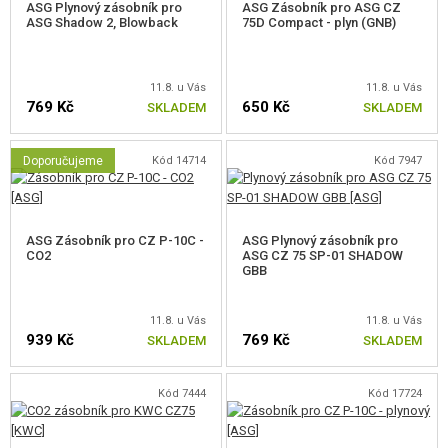
NÁBOJE PRO REVOLVERY
ASG Plynový zásobník pro
ASG Zásobník pro ASG CZ
ASG Shadow 2, Blowback
75D Compact - plyn (GNB)
ZÁSOBNÍKY PRO OSTATNÍ PISTOLE
ZÁSOBNÍKY PRO PLYNOVÉ DLOUHÉ
11.8. u Vás
11.8. u Vás
769 Kč
650 Kč
SKLADEM
SKLADEM
ZÁSOBNÍKY PRO KRÁTKÉ MANUÁLY
Doporučujeme
Kód 14714
Kód 7947
ZÁSOBNÍKY PRO ODSTŘELOVACÍ PUŠKY
PATRONY PRO BROKOVNICE
ASG Zásobník pro CZ P-10C -
ASG Plynový zásobník pro
PLNIČKY A SCHRÁNKY NA KULIČKY
CO2
ASG CZ 75 SP-01 SHADOW
GBB
BRÝLE, MASKY
11.8. u Vás
11.8. u Vás
VÝSTROJ, UNIFORMY, POUZDRA
939 Kč
769 Kč
SKLADEM
SKLADEM
MASKOVÁNÍ, BARVY, PÁSKY
Kód 7444
Kód 17724
VYSÍLAČKY, HEADSETY, KAMERY