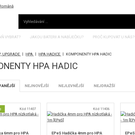
AŇ VYBRAT?
JAKOU BATERII A NABÍJEČKU?
PROČ KUPOVAT U NÁS?
|
|
|
Y, UPGRADE
HPA
HPA HADICE
KOMPONENTY HPA HADIC
NENTY HPA HADIC
VANĚJŠÍ
NEJNOVĚJŠÍ
NEJLEVNĚJŠÍ
NEJDRAŽŠÍ
e
Kód 11407
Kód 11406
ka 6mm pro HPA
EPeS Hadička 4mm pro HPA
EPeS