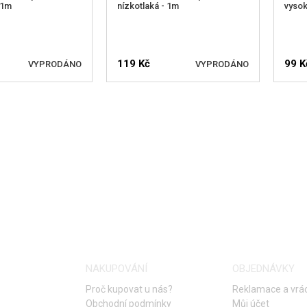
 1m
nízkotlaká - 1m
vysok
119 Kč
99 K
VYPRODÁNO
VYPRODÁNO
T DOSTUPNOST
HLÍDAT DOSTUPNOST
H
NAKUPOVÁNÍ
OBJEDNÁVKY
Proč kupovat u nás?
Reklamace a vrác
Obchodní podmínky
Můj účet