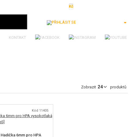
Kč
€
$
Ft
lei
Přihlásit se
KONTAKT
Zobrazit
produktů
Kód 11405
 Hadička 6mm pro HPA