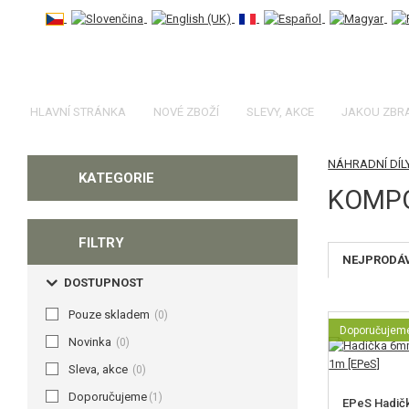
HLAVNÍ STRÁNKA
NOVÉ ZBOŽÍ
SLEVY, AKCE
JAKOU ZBR
NÁHRADNÍ DÍL
KATEGORIE
KOMPO
FILTRY
NEJPRODÁ
DOSTUPNOST
Pouze skladem
(0)
Doporučujem
Novinka
(0)
Sleva, akce
(0)
Doporučujeme
(1)
EPeS Hadič