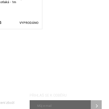
otlaká - 1m
č
VYPRODÁNO
LÍDAT DOSTUPNOST
PŘIHLAŠ SE K ODBĚRU
ení zboží