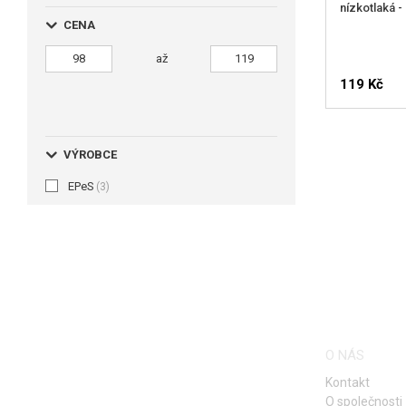
nízkotlaká -
CENA
až
119 Kč
HLÍDA
VÝROBCE
EPeS
(3)
O NÁS
Kontakt
O společnosti