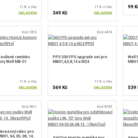
99 K
11.8. u Vás
11.8. u Vás
349 Kč
SKLADEM
SKLADEM
Kód 1815
Kód 4474
Zesílené ramínko
PPS 500 FPS upgrade set pro
Well 
ry Well MB-01
MB01,4,5,8,14 a M24
MB01,
11.8. u Vás
11.8. u Vás
569 Kč
539 
SKLADEM
SKLADEM
Kód 9011
Kód 8743
Nerezový válec pro
B01, 04, 05, 08, 14..
AimTop HopUp gumička pro
Airso