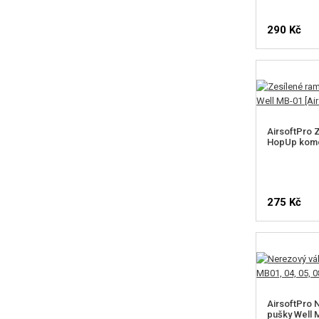
290 Kč
AirsoftPro 
HopUp komo
275 Kč
AirsoftPro 
pušky Well M