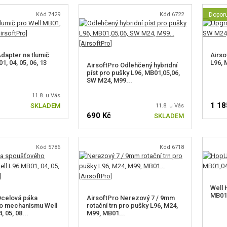
Kód 7429
Kód 6722
Dopor
Adapter na tlumič
Airso
1, 04, 05, 06, 13
L96, 
AirsoftPro Odlehčený hybridní
píst pro pušky L96, MB01,05,06,
SW M24, M99...
11.8. u Vás
1 18
SKLADEM
11.8. u Vás
690 Kč
SKLADEM
Kód 5786
Kód 6718
Well 
MB01,
Ocelová páka
AirsoftPro Nerezový 7 / 9mm
o mechanismu Well
rotační trn pro pušky L96, M24,
, 05, 08...
M99, MB01...