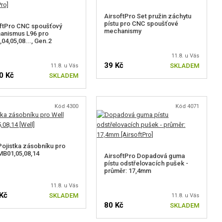
AirsoftPro Set pružin záchytu
pístu pro CNC spoušťové
ftPro CNC spoušťový
mechanismy
anismus L96 pro
04,05,08..., Gen.2
11.8. u Vás
39 Kč
SKLADEM
11.8. u Vás
0 Kč
SKLADEM
Kód 4300
Kód 4071
Pojistka zásobníku pro
MB01,05,08,14
AirsoftPro Dopadová guma
pístu odstřelovacích pušek -
průměr: 17,4mm
11.8. u Vás
Kč
SKLADEM
11.8. u Vás
80 Kč
SKLADEM