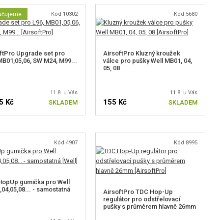
učujeme
Kód 10302
Kód 5680
ftPro Upgrade set pro
AirsoftPro Kluzný kroužek
MB01,05,06, SW M24, M99...
válce pro pušky Well MB01, 04,
05, 08
11.8. u Vás
11.8. u Vás
5 Kč
155 Kč
SKLADEM
SKLADEM
ZVOLTE VARIANTU
Kód 4907
Kód 8995
HopUp gumička pro Well
04,05,08... - samostatná
AirsoftPro TDC Hop-Up
regulátor pro odstřelovací
pušky s průměrem hlavně 26mm