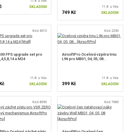
11.8. u Vás
č
SKLADEM
11.8. u Vás
749 Kč
SKLADEM
Kód 4013
Kód 2230
500 FPS upgrade set pro
AirsoftPro Ocelová vzpěra trnu
4,5,8,14 a M24
L96 pro MB01, 04, 05, 08...
11.8. u Vás
11.8. u Vás
Kč
399 Kč
SKLADEM
SKLADEM
Kód 8390
Kód 7083
ftPro Ocelový záchyt pístu
AirsoftPro Ocelový čep