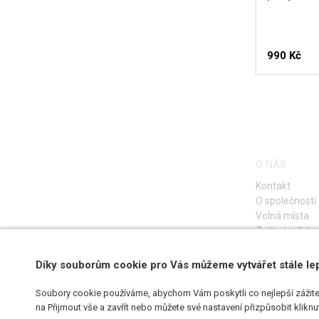
990 Kč
O NÁS
Kontakt
O společnosti
Volná místa
Zpětný odběr e
Díky souborům cookie pro Vás můžeme vytvářet stále le
Soubory cookie používáme, abychom Vám poskytli co nejlepší zážite
na Přijmout vše a zavřít nebo můžete své nastavení přizpůsobit klikn