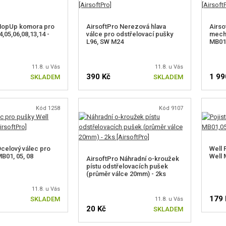
 HopUp komora pro
AirsoftPro Nerezová hlava
Airso
,05,06,08,13,14 -
válce pro odstřelovací pušky
mech
L96, SW M24
MB01,
11.8. u Vás
11.8. u Vás
390 Kč
1 99
SKLADEM
SKLADEM
Kód 1258
Kód 9107
Ocelový válec pro
Well 
B01, 05, 08
Well 
AirsoftPro Náhradní o-kroužek
pístu odstřelovacích pušek
(průměr válce 20mm) - 2ks
11.8. u Vás
179 
SKLADEM
11.8. u Vás
20 Kč
SKLADEM