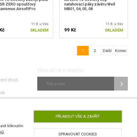
VSR ZERO spoušťový
natahovací páky závěru Well
anismus AirsoftPro
MB01, 04, 05, 08
11.8. u Vás
11.8. u Vás
Kč
99 Kč
SKLADEM
SKLADEM
1
2
Další
Konec
PŘIHLAŠ SE K ODBĚRU
ení zboží
vek
ky
SLEDUJ NÁS
poruch
PŘIJMOUT VŠE A ZAVŘÍT
vit kliknutím
jů
.
SPRAVOVAT COOKIES