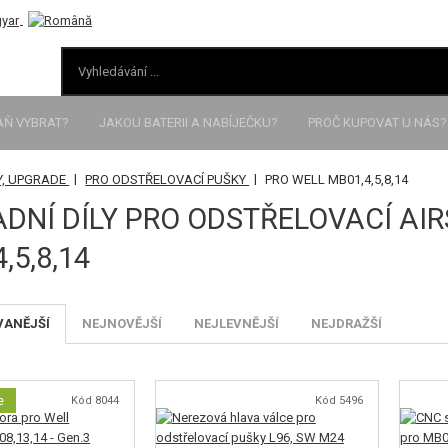
AŇ VYBRAT?
JAKOU BATERII A NABÍJEČKU?
PROČ KUPOVAT U NÁS?
|
|
Y, UPGRADE
PRO ODSTŘELOVACÍ PUŠKY
PRO WELL MB01,4,5,8,14
DNÍ DÍLY PRO ODSTŘELOVACÍ AI
,5,8,14
VANĚJŠÍ
NEJNOVĚJŠÍ
NEJLEVNĚJŠÍ
NEJDRAŽŠÍ
e
Kód 8044
Kód 5496