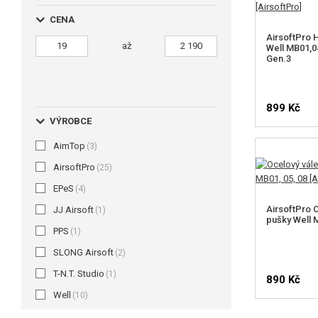
CENA
AirsoftPro
až
Well MB01,04
Gen.3
899 Kč
VÝROBCE
AimTop
(3)
AirsoftPro
(25)
EPeS
(4)
AirsoftPro 
JJ Airsoft
(1)
pušky Well M
PPS
(1)
SLONG Airsoft
(2)
T-N.T. Studio
(1)
890 Kč
Well
(10)