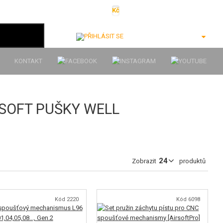
Kč
€
$
Ft
lei
Přihlásit se
KONTAKT
RSOFT PUŠKY WELL
Zobrazit
produktů
Kód 2220
Kód 6098