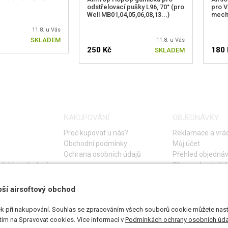
odstřelovací pušky L96, 70° (pro
pro 
Well MB01,04,05,06,08,13...)
mech
11.8. u Vás
SKLADEM
11.8. u Vás
250 Kč
180 
SKLADEM
NAKUPOVÁNÍ
OBJEDNÁVKY
Proč kupovat u nás?
Reklamace a vrác
Obchodní podmínky
Můj účet
Ochrana osobních údajů
Přehled objedná
lektro a baterií
Storno objednáv
Časté otázky
Návod na řešení 
pší airsoftový obchod
k při nakupování. Souhlas se zpracováním všech souborů cookie můžete nasta
utím na Spravovat cookies. Více informací v
Podmínkách ochrany osobních úda