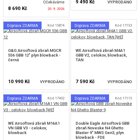
9 490 Kč
Očekáváme
VYPRODÁNO
8 690 Kč
20. 9. 2026
HLÍDAT DOSTUPNOST
Doprava ZDARMA
Kód 15874
Doprava ZDARMA
Kód 17153
HLÍDAT DOSTUPNOST
G&G Airsoftová zbraň MGCR
WE Airsoftová zbraň M4A1
556 GBB 12" plyn blowback -
GBB V2, celokov, blowback,
černá
TAN
10 990 Kč
7 590 Kč
VYPRODÁNO
VYPRODÁNO
Doprava ZDARMA
Kód 17402
Doprava ZDARMA
Kód 17115
HLÍDAT DOSTUPNOST
HLÍDAT DOSTUPNOST
WE Airsoftová zbraň M16A1
Double Eagle Airsoftová GBB
VN GBB V3 - celokov,
zbraň Noveske N4 Ghetto
blowback
Blaster 9" MWS Gen3, plyn
blowback - FDE