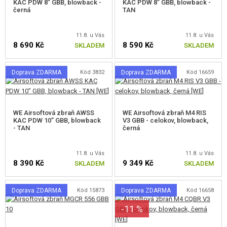
KAC PDW 8” GBB, blowback -
KAC PDW 8” GBB, blowback -
černá
TAN
MP5 PLYNOVÉ ZBRANĚ (GBB)
G36 PLYNOVÉ ZBRANĚ (GBB)
11.8. u Vás
11.8. u Vás
8 690 Kč
8 590 Kč
SKLADEM
SKLADEM
SCAR , MASADA PLYNOVÉ ZBRANĚ (GBB)
Doprava ZDARMA
Kód 3832
Doprava ZDARMA
Kód 16659
OSTATNÍ PLYNOVÉ ZBRANĚ
MANUÁLNÍ PUŠKY A SAMOPALY
WE Airsoftová zbraň AWSS
WE Airsoftová zbraň M4 RIS
AIRSOFT BROKOVNICE
KAC PDW 10” GBB, blowback
V3 GBB - celokov, blowback,
- TAN
černá
AIRSOFT SNIPER PUŠKY
11.8. u Vás
11.8. u Vás
AIRSOFT KULOMETY
8 390 Kč
9 349 Kč
SKLADEM
SKLADEM
STARTOVACÍ SETY
Doprava ZDARMA
Kód 15873
Doprava ZDARMA
Kód 16658
VZDUCHOVÉ ZBRANĚ, PRAKY
-11 %
GRANÁTOMETY, GRANÁTY