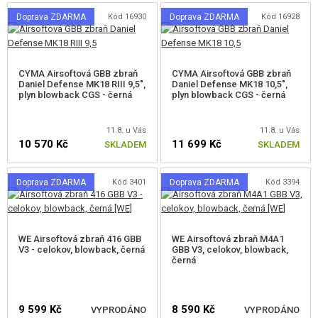
KONTAKT
Doprava ZDARMA
Kód 16930
Doprava ZDARMA
Kód 16928
CYMA Airsoftová GBB zbraň
CYMA Airsoftová GBB zbraň
Daniel Defense MK18 RIII 9,5",
Daniel Defense MK18 10,5",
plyn blowback CGS - černá
plyn blowback CGS - černá
11.8. u Vás
11.8. u Vás
10 570 Kč
11 699 Kč
SKLADEM
SKLADEM
Doprava ZDARMA
Kód 3401
Doprava ZDARMA
Kód 3394
WE Airsoftová zbraň 416 GBB
WE Airsoftová zbraň M4A1
V3 - celokov, blowback, černá
GBB V3, celokov, blowback,
černá
9 599 Kč
8 590 Kč
VYPRODÁNO
VYPRODÁNO