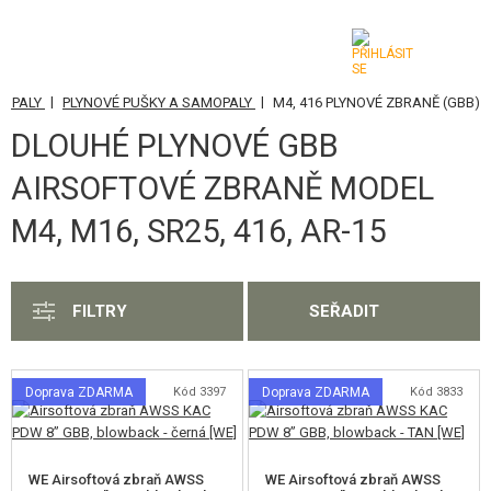
|
|
MOPALY
PLYNOVÉ PUŠKY A SAMOPALY
M4, 416 PLYNOVÉ ZBRANĚ (GBB)
KATEGORIE
DLOUHÉ PLYNOVÉ GBB
AIRSOFTOVÉ ZBRANĚ
AIRSOFTOVÉ ZBRANĚ MODEL
AIRSOFT PISTOLE
M4, M16, SR25, 416, AR-15
AIRSOFT REVOLVERY
AIRSOFT PUŠKY A SAMOPALY
FILTRY
SEŘADIT
ELEKTRICKÉ PUŠKY A SAMOPALY
PLYNOVÉ PUŠKY A SAMOPALY
Doprava ZDARMA
Kód 3397
Doprava ZDARMA
Kód 3833
AK PLYNOVÉ ZBRANĚ (GBB)
M4, 416 PLYNOVÉ ZBRANĚ (GBB)
WE Airsoftová zbraň AWSS
WE Airsoftová zbraň AWSS