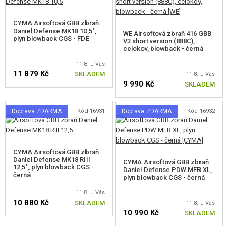
SEBEOBRANA, VÝCVIK, NOŽE
CYMA Airsoftová GBB zbraň
Daniel Defense MK18 10,5",
WE Airsoftová zbraň 416 GBB
plyn blowback CGS - FDE
V3 short version (888C),
TERČE, STŘELNICE
celokov, blowback - černá
11.8. u Vás
OUTDOOR A BUSHCRAFT
11 879 Kč
SKLADEM
11.8. u Vás
9 990 Kč
SKLADEM
JÍDLO
STAVEBNICE, MODELY
Doprava ZDARMA
Kód 16931
Doprava ZDARMA
Kód 16932
REKLAMNÍ PŘEDMĚTY
CYMA Airsoftová GBB zbraň
POŠKOZENÉ, POUŽITÉ ZBOŽÍ
Daniel Defense MK18 RIII
CYMA Airsoftová GBB zbraň
12,5", plyn blowback CGS -
Daniel Defense PDW MFR XL,
černá
plyn blowback CGS - černá
NOVINKY
11.8. u Vás
10 880 Kč
SKLADEM
11.8. u Vás
SLEVY, AKCE
10 990 Kč
SKLADEM