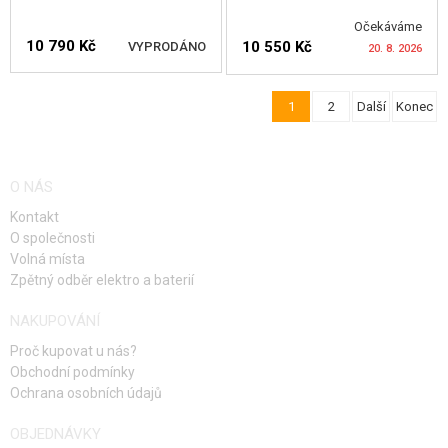
Očekáváme
10 790 Kč
10 550 Kč
VYPRODÁNO
20. 8. 2026
1
2
Další
Konec
HLÍDAT DOSTUPNOST
HLÍDAT DOSTUPNOST
O NÁS
Kontakt
O společnosti
Volná místa
Zpětný odběr elektro a baterií
NAKUPOVÁNÍ
Proč kupovat u nás?
Obchodní podmínky
Ochrana osobních údajů
OBJEDNÁVKY