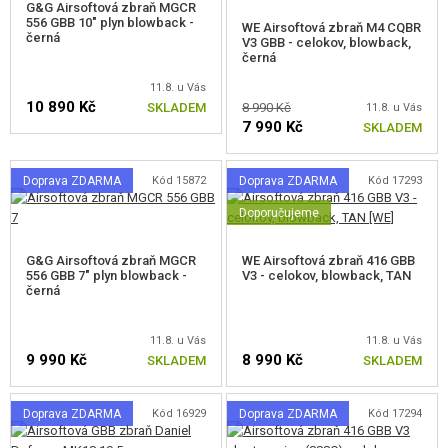
G&G Airsoftová zbraň MGCR
556 GBB 10" plyn blowback -
WE Airsoftová zbraň M4 CQBR
KULIČKY, PLYN
černá
V3 GBB - celokov, blowback,
černá
AKUMULÁTORY, NABÍJEČKY
11.8. u Vás
10 890 Kč
SKLADEM
8 990 Kč
11.8. u Vás
ZÁSOBNÍKY, PLNIČKY
7 990 Kč
SKLADEM
BRÝLE, MASKY
Doprava ZDARMA
Kód 15872
Doprava ZDARMA
Kód 17293
Doporučujeme
VÝSTROJ, UNIFORMY, POUZDRA
MASKOVÁNÍ, BARVY, PÁSKY
G&G Airsoftová zbraň MGCR
WE Airsoftová zbraň 416 GBB
556 GBB 7" plyn blowback -
V3 - celokov, blowback, TAN
černá
VYSÍLAČKY, HEADSETY, KAMERY
11.8. u Vás
11.8. u Vás
DOPLŇKY KE ZBRANÍM, POPRUHY
9 990 Kč
8 990 Kč
SKLADEM
SKLADEM
NÁHRADNÍ DÍLY, UPGRADE
Doprava ZDARMA
Kód 16929
Doprava ZDARMA
Kód 17294
SERVIS A ÚDRŽBA ZBRANÍ