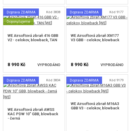
Doprava ZDARMA
Kód 3838
Doprava ZDARMA
Kód 9177
HLÍDAT DOSTUPNOST
HLÍDAT DOSTUPNOST
Doporučujeme
WE Airsoftová zbraň 416 GBB
WE Airsoftová zbraň XM177
V2 - celokov, blowback, TAN
V3 GBB - celokov, blowback
8 990 Kč
8 990 Kč
VYPRODÁNO
VYPRODÁNO
Doprava ZDARMA
Kód 3834
Doprava ZDARMA
Kód 9179
HLÍDAT DOSTUPNOST
HLÍDAT DOSTUPNOST
WE Airsoftová zbraň M16A3
GBB V3 - celokov, blowback
WE Airsoftová zbraň AWSS
KAC PDW 10” GBB, blowback
- černá