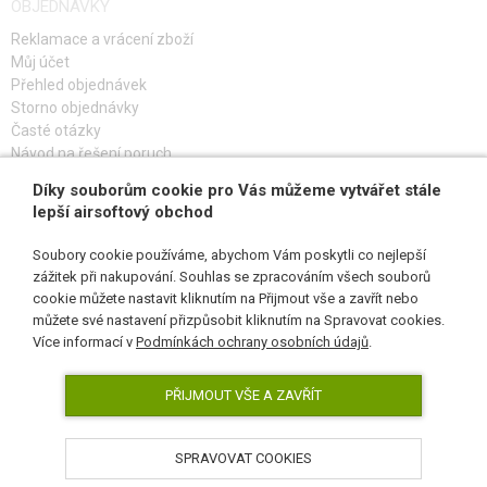
OBJEDNÁVKY
Reklamace a vrácení zboží
SERVIS A ÚDRŽBA ZBRANÍ
Můj účet
Přehled objednávek
SEBEOBRANA, VÝCVIK, NOŽE
Storno objednávky
Časté otázky
TERČE, STŘELNICE
Návod na řešení poruch
OUTDOOR A BUSHCRAFT
Díky souborům cookie pro Vás můžeme vytvářet stále
PŘIHLAŠ SE K ODBĚRU
lepší airsoftový obchod
JÍDLO
Soubory cookie používáme, abychom Vám poskytli co nejlepší
zážitek při nakupování. Souhlas se zpracováním všech souborů
STAVEBNICE, MODELY
cookie můžete nastavit kliknutím na Přijmout vše a zavřít nebo
SLEDUJ NÁS
můžete své nastavení přizpůsobit kliknutím na Spravovat cookies.
REKLAMNÍ PŘEDMĚTY
Více informací v
Podmínkách ochrany osobních údajů
.
POŠKOZENÉ, POUŽITÉ ZBOŽÍ
PŘIJMOUT VŠE A ZAVŘÍT
NOVINKY
SPRAVOVAT COOKIES
AirsoftPro.cz © 2026