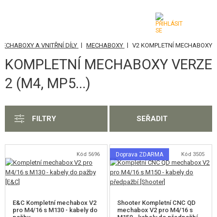
|
|
MECHABOXY A VNITŘNÍ DÍLY
MECHABOXY
V2 KOMPLETNÍ MECHABOXY
KATEGORIE
KOMPLETNÍ MECHABOXY VERZE
AIRSOFTOVÉ ZBRANĚ
2 (M4, MP5...)
VZDUCHOVÉ ZBRANĚ, PRAKY
GRANÁTOMETY, GRANÁTY
FILTRY
SEŘADIT
KULIČKY, PLYN
Kód 5696
Doprava ZDARMA
Kód 3505
AKUMULÁTORY, NABÍJEČKY
ZÁSOBNÍKY, PLNIČKY
BRÝLE, MASKY
E&C Kompletní mechabox V2
Shooter Kompletní CNC QD
pro M4/16 s M130 - kabely do
mechabox V2 pro M4/16 s