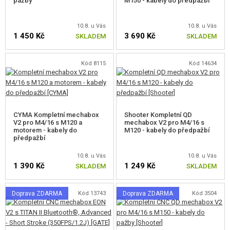
pažby
M150 - kabely do předpažbí
VÝSTROJ, UNIFORMY, POUZDRA
10.8. u Vás
10.8. u Vás
MASKOVÁNÍ, BARVY, PÁSKY
1 450 Kč
3 690 Kč
SKLADEM
SKLADEM
VYSÍLAČKY, HEADSETY, KAMERY
Kód 8115
Kód 14634
DOPLŇKY KE ZBRANÍM, POPRUHY
NÁHRADNÍ DÍLY, UPGRADE
CYMA Kompletní mechabox
Shooter Kompletní QD
PRO ELEKTRICKÉ ZBRANĚ - VNITŘNÍ
V2 pro M4/16 s M120 a
mechabox V2 pro M4/16 s
motorem - kabely do
M120 - kabely do předpažbí
předpažbí
MECHABOXY A VNITŘNÍ DÍLY
10.8. u Vás
10.8. u Vás
MECHABOXY
1 390 Kč
1 249 Kč
SKLADEM
SKLADEM
V2 KOMPLETNÍ MECHABOXY
Doprava ZDARMA
Kód 13743
Doprava ZDARMA
Kód 3504
V2 SKELETY MECHABOXU
V3 KOMPLETNÍ MECHABOXY