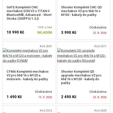
V3 SKELETY MECHABOXŮ
GATE Kompletní CNC
Shooter Kompletní CNC QD
mechabox EON V2 s TITAN II
mechabox V2 pro M4/16 s
Bluetooth®, Advanced - Short
M150 - kabely do pažby
OSTATNÍ MECHABOXY
Stroke (350FPS/1.2J)
Očekáváme
PŘÍSLUŠENSTVÍ, MOTOROVÉ KLECE
10.8. u Vás
10 990 Kč
3 990 Kč
SKLADEM
22. 8. 2026
KOMPLETNÍ SETY
Kód 2631
Kód 2511
SETY VZDUCHOTECHNIKY
HLÍDAT DOSTUPNOST
RAMÍNKA TRYSKY
TRYSKY
CYMA Kompletní mechabox
Shooter Kompletní QD
V2 pro M4/16 s M120 a
upgrade mechabox V2 pro
motorem - kabely do pažby
M4/16 s M120 - kabely do
HLAVY VÁLCE
pažby
VÁLCE
Očekáváme
Očekáváme
1 490 Kč
2 490 Kč
15. 9. 2026
22. 8. 2026
HLAVY PÍSTU
PÍSTY, HŘEBENY
Kód 2512
Kód 2629