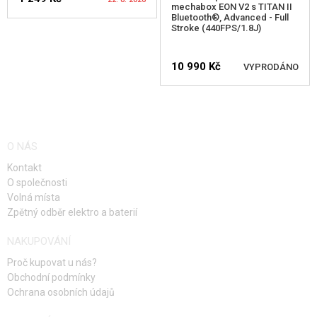
mechabox EON V2 s TITAN II
Bluetooth®, Advanced - Full
VNITŘNÍ DÍLY PŘEPÍNAČE STŘELBY
Stroke (440FPS/1.8J)
HLÍDAT DOSTUPNOST
HOP-UP KOMORY, ZÁMKY HLAVNĚ
10 990 Kč
VYPRODÁNO
HLAVNĚ VNITŘNÍ AEG
HOP-UP GUMIČKY AEG
HLÍDAT DOSTUPNOST
ELEKTRONIKA, KABELÁŽ, KONEKTORY
O NÁS
Kontakt
MOTORY, PASTORKY
O společnosti
Volná místa
VNITŘNÍ DÍLY ZÁSOBNÍKŮ
Zpětný odběr elektro a baterií
PRO ELEKTRICKÉ ZBRANĚ - VNĚJŠÍ
NAKUPOVÁNÍ
PRO ODSTŘELOVACÍ PUŠKY
Proč kupovat u nás?
Obchodní podmínky
PRO PLYNOVÉ ZBRANĚ
Ochrana osobních údajů
HPA