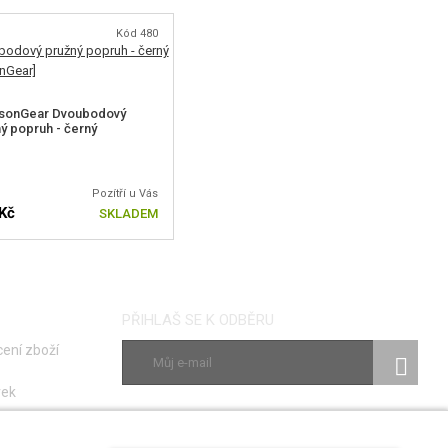
Kód 480
sonGear Dvoubodový
ý popruh - černý
Pozítří u Vás
Kč
SKLADEM
PŘIHLAŠ SE K ODBĚRU
ení zboží
vek
ky
SLEDUJ NÁS