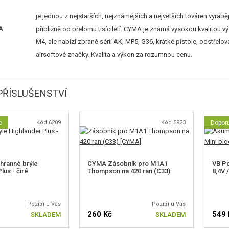
je jednou z nejstarších, nejznámějších a největších továren vyráběj
přibližně od přelomu tisíciletí. CYMA je známá vysokou kvalitou v
M4, ale nabízí zbraně sérií AK, MP5, G36, krátké pistole, odstřel
airsoftové značky. Kvalita a výkon za rozumnou cenu.
ŘÍSLUŠENSTVÍ
e
Kód 6209
Kód 5923
Dopor
hranné brýle
CYMA Zásobník pro M1A1
VB P
lus - čiré
Thompson na 420 ran (C33)
8,4V 
Pozítří u Vás
Pozítří u Vás
260 Kč
549 
SKLADEM
SKLADEM