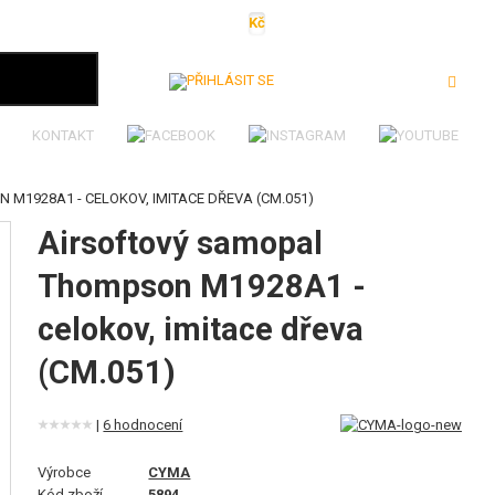
Kč
€
$
Ft
lei
Přihlásit se
KONTAKT
M1928A1 - CELOKOV, IMITACE DŘEVA (CM.051)
Airsoftový samopal
Thompson M1928A1 -
celokov, imitace dřeva
(CM.051)
|
6 hodnocení
Výrobce
CYMA
Kód zboží
5894