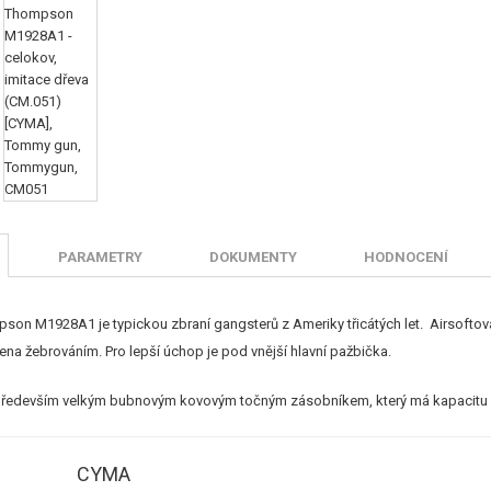
PARAMETRY
DOKUMENTY
HODNOCENÍ
on M1928A1 je typickou zbraní gangsterů z Ameriky třicátých let. Airsoftová
řena žebrováním. Pro lepší úchop je pod vnější hlavní pažbička.
ředevším velkým bubnovým kovovým točným zásobníkem, který má kapacitu 5
CYMA