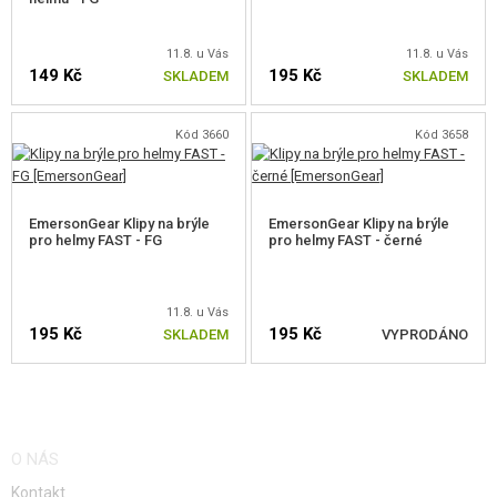
RIS LIŠTY PRO M-LOK
11.8. u Vás
11.8. u Vás
149 Kč
RIS LIŠTY PRO KEYMOD
195 Kč
SKLADEM
SKLADEM
MONTÁŽE PRO AK, SVD
Kód 3660
Kód 3658
MONTÁŽE PRO MP5
MONTÁŽE PRO PISTOLE
EmersonGear Klipy na brýle
EmersonGear Klipy na brýle
pro helmy FAST - FG
pro helmy FAST - černé
MONTÁŽE PRO SVÍTILNY
ZVYŠUJÍCÍ MONTÁŽE
11.8. u Vás
195 Kč
195 Kč
SKLADEM
VYPRODÁNO
MONTÁŽE NA HELMU A BRÝLE
OSTATNÍ MONTÁŽE
HLÍDAT DOSTUPNOST
SPONY, MAGPUL OKA
O NÁS
BATERIOVÉ BOXY
Kontakt