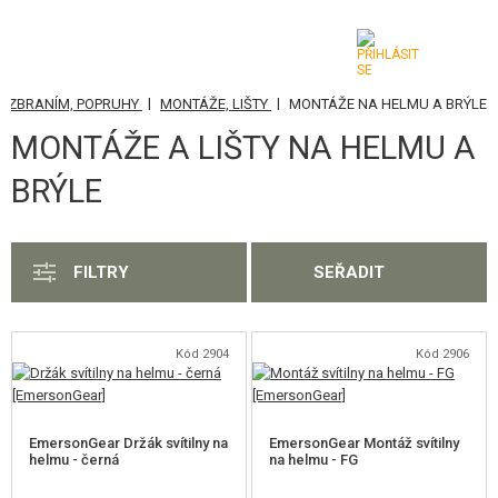
|
|
E ZBRANÍM, POPRUHY
MONTÁŽE, LIŠTY
MONTÁŽE NA HELMU A BRÝLE
KATEGORIE
MONTÁŽE A LIŠTY NA HELMU A
AIRSOFTOVÉ ZBRANĚ
BRÝLE
VZDUCHOVÉ ZBRANĚ, PRAKY
GRANÁTOMETY, GRANÁTY
FILTRY
SEŘADIT
KULIČKY, PLYN
Kód 2904
Kód 2906
AKUMULÁTORY, NABÍJEČKY
ZÁSOBNÍKY, PLNIČKY
EmersonGear Držák svítilny na
EmersonGear Montáž svítilny
BRÝLE, MASKY
helmu - černá
na helmu - FG