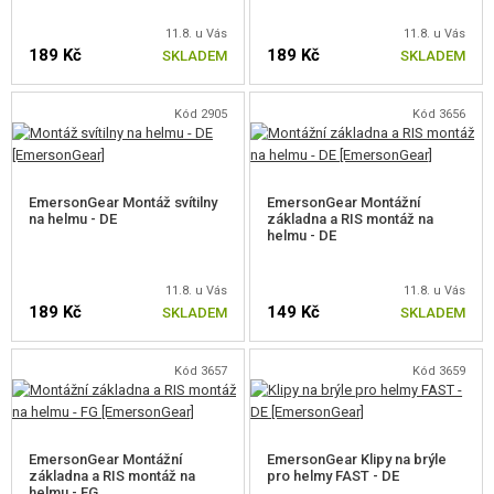
VÝSTROJ, UNIFORMY, POUZDRA
11.8. u Vás
11.8. u Vás
189 Kč
189 Kč
SKLADEM
SKLADEM
MASKOVÁNÍ, BARVY, PÁSKY
VYSÍLAČKY, HEADSETY, KAMERY
Kód 2905
Kód 3656
DOPLŇKY KE ZBRANÍM, POPRUHY
EmersonGear Montáž svítilny
EmersonGear Montážní
RUKOJETI NA PŘEDPAŽBÍ
na helmu - DE
základna a RIS montáž na
helmu - DE
KRYTKY NA PŘEDPAŽBÍ
11.8. u Vás
11.8. u Vás
TLUMIČE, KONCOVKY, REDUKCE
189 Kč
149 Kč
SKLADEM
SKLADEM
LASERY, SVÍTILNY
Kód 3657
Kód 3659
KOLIMÁTORY, PUŠKOHLEDY, DALEKOHLEDY
MONTÁŽE, LIŠTY
EmersonGear Montážní
EmersonGear Klipy na brýle
základna a RIS montáž na
pro helmy FAST - DE
RIS LIŠTY BĚŽNÉ
helmu - FG