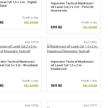
vací síť 1,5 x 2 m - Digital
Imperator Tactical Maskovací
land
síť Laset Cut 2 x 3 m - Pencott
Greenzone
Pozítří u Vás
Kč
SKLADEM
Pozítří u Vás
599 Kč
SKLADEM
Kód 13773
Kód 13761
ator Tactical Maskovací
Imperator Tactical Maskovací
aset Cut 2 x 3 m - Woodland
síť Laset Cut 1,5 x 2 m -
Deadwood
Pozítří u Vás
Pozítří u Vás
Kč
369 Kč
SKLADEM
SKLADEM
Kód 13756
Kód 13777