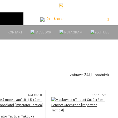
Kč
€
$
Ft
lei
Přihlásit se
KONTAKT
Zobrazit
produktů
Kód 13758
Kód 13772
ator Tactical Taktická