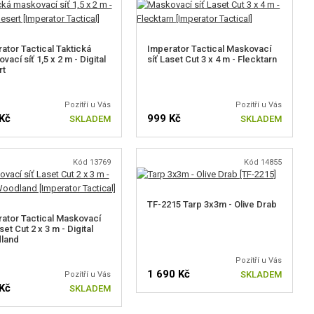
ator Tactical Taktická
Imperator Tactical Maskovací
vací síť 1,5 x 2 m - Digital
síť Laset Cut 3 x 4 m - Flecktarn
rt
Pozítří u Vás
Pozítří u Vás
Kč
999 Kč
SKLADEM
SKLADEM
Kód 13769
Kód 14855
TF-2215 Tarp 3x3m - Olive Drab
ator Tactical Maskovací
set Cut 2 x 3 m - Digital
land
Pozítří u Vás
1 690 Kč
SKLADEM
Pozítří u Vás
Kč
SKLADEM