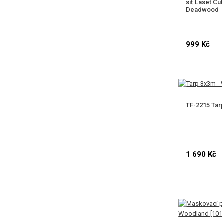
síť Laset Cut
Deadwood
999 Kč
TF-2215 Tar
1 690 Kč