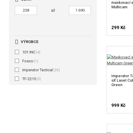
maskovací sí
Multicam
až
299 Kč
VÝROBCE
101 INC
(4)
Fosco
(1)
Imperator Tactical
(26)
Imperator T
TF-2215
(3)
síť Laset Cu
Green
999 Kč