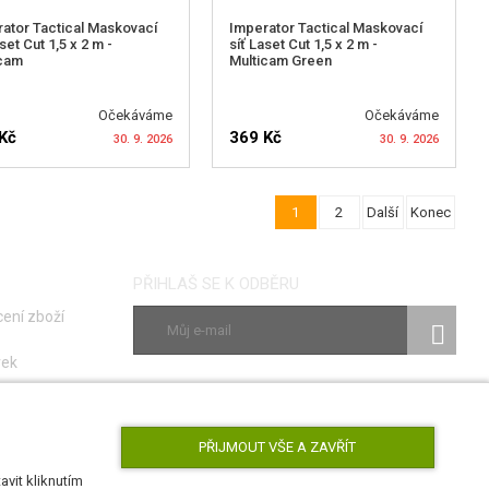
ator Tactical Maskovací
Imperator Tactical Maskovací
set Cut 1,5 x 2 m -
síť Laset Cut 1,5 x 2 m -
icam
Multicam Green
Očekáváme
Očekáváme
Kč
369 Kč
30. 9. 2026
30. 9. 2026
1
2
Další
Konec
LÍDAT DOSTUPNOST
HLÍDAT DOSTUPNOST
PŘIHLAŠ SE K ODBĚRU
ení zboží
vek
ky
SLEDUJ NÁS
poruch
PŘIJMOUT VŠE A ZAVŘÍT
vit kliknutím