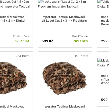
actical Maskovací
Imperator Tactical Maskovací
Imper
 1,5 x 2 m - Digital
síť Laset Cut 2 x 3 m - Flecktarn
masko
Dese
Pozítří u Vás
Pozítří u Vás
599 Kč
299 
SKLADEM
SKLADEM
Kód 13775
Kód 13768
Imper
síť La
Wood
599 
actical Maskovací
Imperator Tactical Maskovací