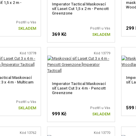
ť 1,5 x 2 m -
masko
Imperator Tactical Maskovací
Wood
síť Laset Cut 1,5 x 2 m - Pencott
Greenzone
Pozítří u Vás
299 
SKLADEM
Pozítří u Vás
369 Kč
SKLADEM
Kód 13778
Kód 13779
actical Maskovací
Imper
t 3 x 4 m - Multicam
síť L
Imperator Tactical Maskovací
síť Laset Cut 3 x 4 m - Pencott
Greenzone
Pozítří u Vás
599 
SKLADEM
Pozítří u Vás
999 Kč
SKLADEM
Kód 13762
Kód 13770