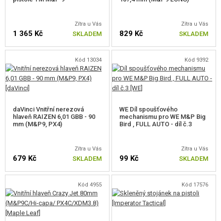
Zítra u Vás
Zítra u Vás
1 365 Kč
829 Kč
SKLADEM
SKLADEM
Kód 13034
Kód 9392
daVinci Vnitřní nerezová
WE Díl spoušťového
hlaveň RAIZEN 6,01 GBB - 90
mechanismu pro WE M&P Big
mm (M&P9, PX4)
Bird , FULL AUTO - díl č.3
Zítra u Vás
Zítra u Vás
679 Kč
99 Kč
SKLADEM
SKLADEM
Kód 4955
Kód 17576