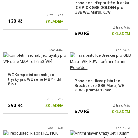
Poseidon Přepouštěcí klapka
VÝSTROJ, UNIFORMY, POUZDRA
ICE PICK GBB GOLDEN pro
GBB WE, Marui, KJW
Zítra u Vás
MASKOVÁNÍ, BARVY, PÁSKY
130 Kč
SKLADEM
Zítra u Vás
VYSÍLAČKY, HEADSETY, KAMERY
590 Kč
SKLADEM
DOPLŇKY KE ZBRANÍM, POPRUHY
Kód 4347
Kód 5405
NÁHRADNÍ DÍLY, UPGRADE
PRO ELEKTRICKÉ ZBRANĚ - VNITŘNÍ
WE Kompletní set nabíjecí
trysky pro WE série M&P - díl
Poseidon Hlava pístu Ice
č.50
PRO ELEKTRICKÉ ZBRANĚ - VNĚJŠÍ
Breaker pro GBB Marui, WE,
KJW - průměr 15mm
PRO ODSTŘELOVACÍ PUŠKY
Zítra u Vás
290 Kč
SKLADEM
Zítra u Vás
PRO PLYNOVÉ ZBRANĚ
579 Kč
SKLADEM
PRO GLOCK, 1799
Kód 11535
Kód 4963
PRO AAP-01