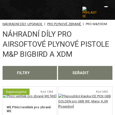
|
|
NÁHRADNÍ DÍLY, UPGRADE
PRO PLYNOVÉ ZBRANĚ
PRO M&P,XDM
KATEGORIE
NÁHRADNÍ DÍLY PRO
AIRSOFTOVÉ ZBRANĚ
AIRSOFTOVÉ PLYNOVÉ PISTOLE
VZDUCHOVÉ ZBRANĚ, PRAKY
M&P BIGBIRD A XDM
GRANÁTOMETY, GRANÁTY
KULIČKY, PLYN
FILTRY
SEŘADIT
AKUMULÁTORY, NABÍJEČKY
Doporučujeme
Kód 1364
Kód 5401
ZÁSOBNÍKY, PLNIČKY
BRÝLE, MASKY
WE Plnící ventilek pro zbraně
WE