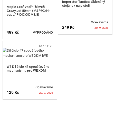
Imperator Tactical Skleněný
stojánek na pistoli
Maple Leaf Vnitřní hlaveň
Crazy Jet 80mm (M&P9C/Hi-
capa/ PX4C/XDM3.8)
Očekáváme
249 Kč
30. 9. 2026
489 Kč
VYPRODÁNO
HLÍDAT DOSTUPNOST
Kód 11121
HLÍDAT DOSTUPNOST
WE Díl číslo 47 spoušťového
mechanismu pro WE XDM
Očekáváme
120 Kč
20. 9. 2026
HLÍDAT DOSTUPNOST