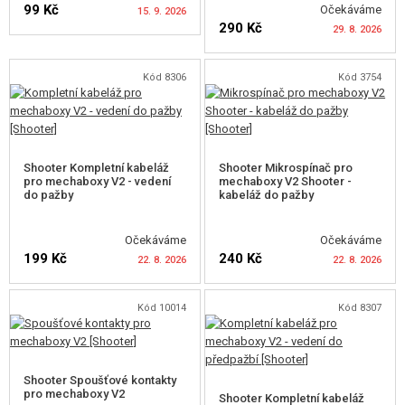
99 Kč
Očekáváme
15. 9. 2026
290 Kč
HOP-UP GUMIČKY AEG
29. 8. 2026
ELEKTRONIKA, KABELÁŽ, KONEKTORY
HLÍDAT DOSTUPNOST
Kód 8306
Kód 3754
HLÍDAT DOSTUPNOST
MOTORY, PASTORKY
VNITŘNÍ DÍLY ZÁSOBNÍKŮ
Shooter Kompletní kabeláž
Shooter Mikrospínač pro
PRO ELEKTRICKÉ ZBRANĚ - VNĚJŠÍ
pro mechaboxy V2 - vedení
mechaboxy V2 Shooter -
do pažby
kabeláž do pažby
PRO ODSTŘELOVACÍ PUŠKY
Očekáváme
Očekáváme
PRO PLYNOVÉ ZBRANĚ
199 Kč
240 Kč
22. 8. 2026
22. 8. 2026
HPA
Kód 10014
Kód 8307
HLÍDAT DOSTUPNOST
HLÍDAT DOSTUPNOST
SERVIS A ÚDRŽBA ZBRANÍ
SEBEOBRANA, VÝCVIK, NOŽE
Shooter Spoušťové kontakty
pro mechaboxy V2
Shooter Kompletní kabeláž