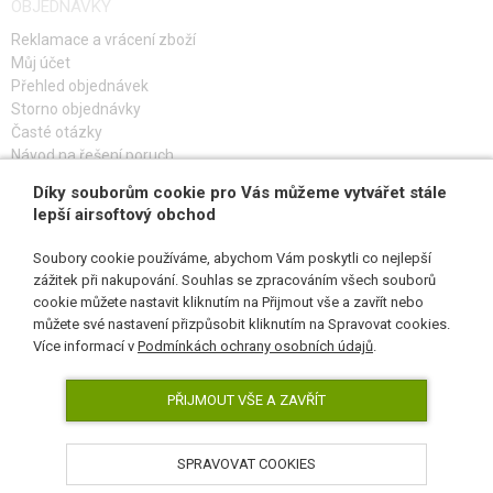
OBJEDNÁVKY
Reklamace a vrácení zboží
Můj účet
Přehled objednávek
Storno objednávky
Časté otázky
Návod na řešení poruch
Díky souborům cookie pro Vás můžeme vytvářet stále
PŘIHLAŠ SE K ODBĚRU
lepší airsoftový obchod
Soubory cookie používáme, abychom Vám poskytli co nejlepší
zážitek při nakupování. Souhlas se zpracováním všech souborů
cookie můžete nastavit kliknutím na Přijmout vše a zavřít nebo
SLEDUJ NÁS
můžete své nastavení přizpůsobit kliknutím na Spravovat cookies.
Více informací v
Podmínkách ochrany osobních údajů
.
PŘIJMOUT VŠE A ZAVŘÍT
SPRAVOVAT COOKIES
AirsoftPro.cz © 2026