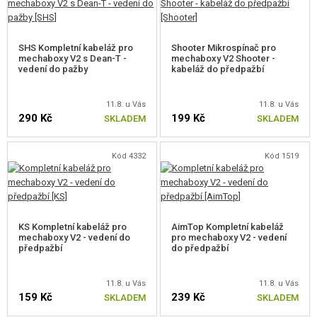
TRYSKY
SHS Kompletní kabeláž pro
Shooter Mikrospínač pro
HLAVY VÁLCE
mechaboxy V2 s Dean-T -
mechaboxy V2 Shooter -
vedení do pažby
kabeláž do předpažbí
VÁLCE
11.8. u Vás
11.8. u Vás
HLAVY PÍSTU
290 Kč
199 Kč
SKLADEM
SKLADEM
PÍSTY, HŘEBENY
Kód 4332
Kód 1519
PRUŽINY
VODÍCÍ TRNY PRUŽINY
OZUBENÁ KOLA, PODLOŽKY
KS Kompletní kabeláž pro
AimTop Kompletní kabeláž
mechaboxy V2 - vedení do
pro mechaboxy V2 - vedení
předpažbí
do předpažbí
ZÁPADKY ZP.CHODU
PŘERUŠOVAČE
11.8. u Vás
11.8. u Vás
159 Kč
239 Kč
SKLADEM
SKLADEM
SPOUŠŤOVÉ KONTAKTY