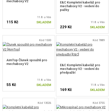
mechaboxy V2
E&C Kompletní kabeláž pro
VÝSTROJ, UNIFORMY, POUZDRA
mechaboxy V2 - vedení do
pažby
MASKOVÁNÍ, BARVY, PÁSKY
11.8. u Vás
115 Kč
SKLADEM
11.8. u Vás
VYSÍLAČKY, HEADSETY, KAMERY
229 Kč
SKLADEM
DOPLŇKY KE ZBRANÍM, POPRUHY
Kód 1500
Kód 7889
NÁHRADNÍ DÍLY, UPGRADE
PRO ELEKTRICKÉ ZBRANĚ - VNITŘNÍ
AimTop Člunek spouště pro
mechaboxy V2
E&C Kompletní kabeláž pro
MECHABOXY A VNITŘNÍ DÍLY
mechaboxy V2 - vedení do
předpažbí
MECHABOXY
11.8. u Vás
55 Kč
SKLADEM
11.8. u Vás
KOMPLETNÍ SETY
169 Kč
SKLADEM
SETY VZDUCHOTECHNIKY
Kód 13026
Kód 3755
RAMÍNKA TRYSKY