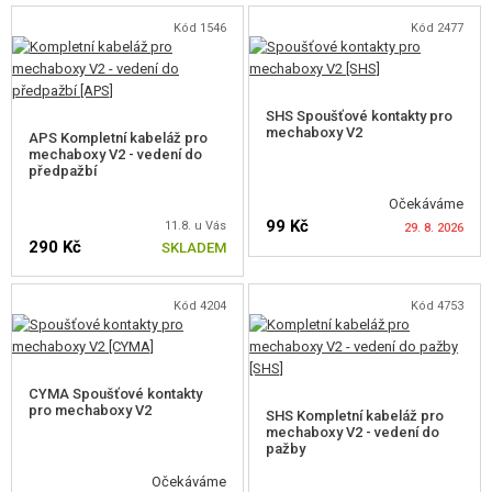
Kód 1546
Kód 2477
KONTAKTY PRO MECHABOXY V2
KONTAKTY PRO MECHABOXY V3
SHS Spoušťové kontakty pro
OSTATNÍ SPOUŠŤOVÉ KONTAKTY
mechaboxy V2
APS Kompletní kabeláž pro
mechaboxy V2 - vedení do
SPOUŠTĚ
předpažbí
Očekáváme
ZARÁŽKY SPOUŠTĚ
99 Kč
11.8. u Vás
29. 8. 2026
290 Kč
SKLADEM
LOŽISKA
DORAZY A O-KROUŽKY
HLÍDAT DOSTUPNOST
Kód 4204
Kód 4753
KULISY PŘEPÍNAČE
CYMA Spoušťové kontakty
VNITŘNÍ DÍLY PŘEPÍNAČE STŘELBY
pro mechaboxy V2
SHS Kompletní kabeláž pro
mechaboxy V2 - vedení do
HOP-UP KOMORY, ZÁMKY HLAVNĚ
pažby
Očekáváme
HLAVNĚ VNITŘNÍ AEG