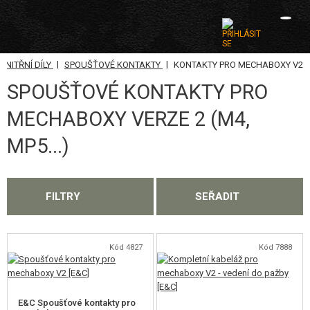
|
|
NITŘNÍ DÍLY
SPOUŠŤOVÉ KONTAKTY
KONTAKTY PRO MECHABOXY V2
KATEGORIE
SPOUŠŤOVÉ KONTAKTY PRO
AIRSOFTOVÉ ZBRANĚ
MECHABOXY VERZE 2 (M4,
VZDUCHOVÉ ZBRANĚ, PRAKY
MP5...)
GRANÁTOMETY, GRANÁTY
KULIČKY, PLYN
FILTRY
SEŘADIT
AKUMULÁTORY, NABÍJEČKY
Kód 4827
Kód 7888
ZÁSOBNÍKY, PLNIČKY
BRÝLE, MASKY
E&C Spoušťové kontakty pro