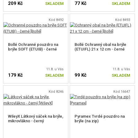
BRÝLE
209 Kč
77 Kč
SKLADEM
SKLADEM
MASKY
Kód 8492
Kód 8493
PŘÍSLUŠENSTVÍ K BRÝLÍM
SKLA
Bollé Ochranné pouzdro na
Bollé Ochranný obal na brýle
brýle SOFT (ETUIB) - černé
(ETUIFL) 21 x 12 cm - černé
DIOPTRICKÉ VLOŽKY
NOSNÍKY, RÁMEČKY
11.8. u Vás
11.8. u Vás
179 Kč
99 Kč
SKLADEM
SKLADEM
ČIŠTĚNÍ
OBALY, POUZDRA
Kód 8246
Kód 16647
VÝSTROJ, UNIFORMY, POUZDRA
WileyX Látkový sáček na brýle,
Pyramex Tvrdé pouzdro na
MASKOVÁNÍ, BARVY, PÁSKY
mikrovlákno - černý
brýle (na zip)
VYSÍLAČKY, HEADSETY, KAMERY