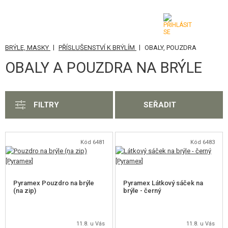
|
|
BRÝLE, MASKY
PŘÍSLUŠENSTVÍ K BRÝLÍM
OBALY, POUZDRA
KATEGORIE
OBALY A POUZDRA NA BRÝLE
AIRSOFTOVÉ ZBRANĚ
VZDUCHOVÉ ZBRANĚ, PRAKY
FILTRY
SEŘADIT
GRANÁTOMETY, GRANÁTY
KULIČKY, PLYN
Kód 6481
Kód 6483
AKUMULÁTORY, NABÍJEČKY
Pyramex Pouzdro na brýle
Pyramex Látkový sáček na
ZÁSOBNÍKY, PLNIČKY
(na zip)
brýle - černý
BRÝLE, MASKY
11.8. u Vás
11.8. u Vás