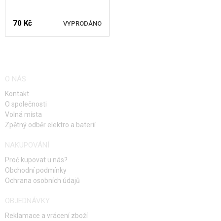
NOVINKY
70 Kč
VYPRODÁNO
SLEVY, AKCE
HLÍDAT DOSTUPNOST
KONTAKT
O NÁS
Kontakt
O společnosti
Volná místa
Zpětný odběr elektro a baterií
NAKUPOVÁNÍ
Proč kupovat u nás?
Obchodní podmínky
Ochrana osobních údajů
OBJEDNÁVKY
Reklamace a vrácení zboží