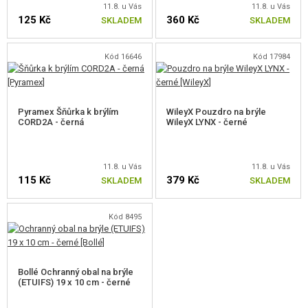
11.8. u Vás
11.8. u Vás
DOPLŇKY KE ZBRANÍM, POPRUHY
125 Kč
360 Kč
SKLADEM
SKLADEM
NÁHRADNÍ DÍLY, UPGRADE
Kód 16646
Kód 17984
SERVIS A ÚDRŽBA ZBRANÍ
SEBEOBRANA, VÝCVIK, NOŽE
Pyramex Šňůrka k brýlím
WileyX Pouzdro na brýle
CORD2A - černá
WileyX LYNX - černé
TERČE, STŘELNICE
11.8. u Vás
11.8. u Vás
OUTDOOR A BUSHCRAFT
115 Kč
379 Kč
SKLADEM
SKLADEM
JÍDLO
Kód 8495
STAVEBNICE, MODELY
REKLAMNÍ PŘEDMĚTY
Bollé Ochranný obal na brýle
(ETUIFS) 19 x 10 cm - černé
POŠKOZENÉ, POUŽITÉ ZBOŽÍ