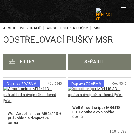
|
|
AIRSOFTOVÉ ZBRANĚ
AIRSOFT SNIPER PUŠKY
MSR
KATEGORIE
ODSTŘELOVACÍ PUŠKY MSR
AIRSOFTOVÉ ZBRANĚ
AIRSOFT PISTOLE
FILTRY
SEŘADIT
AIRSOFT REVOLVERY
AIRSOFT PUŠKY A SAMOPALY
Doprava ZDARMA
Kód 3643
Doprava ZDARMA
Kód 9346
AIRSOFT BROKOVNICE
AIRSOFT SNIPER PUŠKY
Well Airsoft sniper MB4418-
3D + optika a dvojnožka -
Well Airsoft sniper MB4411D +
VSR-10
černá
puškohled a dvojnožka -
černá
M24
10.8. u Vás