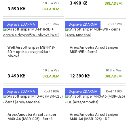
3 490 Kč
SKLADEM
10.8. u Vás
M40
3 890 Kč
SKLADEM
L96
Doprava ZDARMA
Kód 9347
Doprava ZDARMA
Kód 6729
SVD
M82 BARRETT
Well Airsoft sniper MB4418-
Ares/Amoeba Airsoft sniper
3D + optika a dvojnožka -
MSR-WR - černá
MSR
olivová
SRS/HTI/TAC-41
10.8. u Vás
10.8. u Vás
3 490 Kč
12 390 Kč
SKLADEM
SKLADEM
AMOEBA STRIKER
WW2
Doprava ZDARMA
Kód 11099
Doprava ZDARMA
Kód 11100
OSTATNÍ PUŠKY
AIRSOFT KULOMETY
Ares/Amoeba Airsoft sniper
Ares/Amoeba Airsoft sniper
M40-A6 (MSR-025) - černá
M40-A6 (MSR-026) - DE
STARTOVACÍ SETY