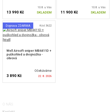
VZDUCHOVÉ ZBRANĚ, PRAKY
10.8. u Vás
10.8. u Vás
13 990 Kč
11 900 Kč
SKLADEM
SKLADEM
GRANÁTOMETY, GRANÁTY
Doprava ZDARMA
Kód 3622
KULIČKY, PLYN
AKUMULÁTORY, NABÍJEČKY
Well Airsoft sniper MB4411D +
ZÁSOBNÍKY, PLNIČKY
puškohled a dvojnožka -
olivová
BRÝLE, MASKY
Očekáváme
VÝSTROJ, UNIFORMY, POUZDRA
3 890 Kč
22. 8. 2026
MASKOVÁNÍ, BARVY, PÁSKY
HLÍDAT DOSTUPNOST
VYSÍLAČKY, HEADSETY, KAMERY
O NÁS
DOPLŇKY KE ZBRANÍM, POPRUHY
Kontakt