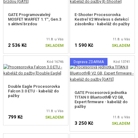
MOSFETY
GATE Programovatelný
E-Shooter Procesorovka
MOSFET WARFET 1.1™, Gen.3
Kestrel V2 Wireless s detekcí
AKTIVNÍ BRZDY
s aktivní brzdou
zásobníku - kabeláž do pažby
PROCESOROVÉ JEDNOTKY
11.8. u Vás
11.8. u Vás
2 536 Kč
1 590 Kč
SKLADEM
SKLADEM
PŘÍSLUŠENSTVÍ K ELEKTRONICE
KABELÁŽ
Kód 16746
Doprava ZDARMA
Kód 13741
POJISTKY
KONEKTORY
Double Eagle Procesorovka
Falcon 3.0 ETU - kabeláž do
GATE Procesorová jednotka
pažby
SMRŠŤOVACÍ BUŽÍRKY A PÁSKY
TITAN II Bluetooth® V2 GB,
Expert firmware - kabeláž do
pažby
MOTORY, PASTORKY
11.8. u Vás
799 Kč
SKLADEM
11.8. u Vás
VNITŘNÍ DÍLY ZÁSOBNÍKŮ
3 250 Kč
SKLADEM
PRO ELEKTRICKÉ ZBRANĚ - VNĚJŠÍ