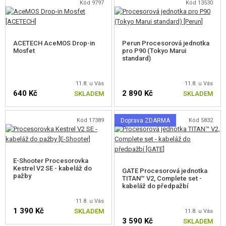
Kód 9797
Kód 13530
PRO ODSTŘELOVACÍ PUŠKY
PRO PLYNOVÉ ZBRANĚ
ACETECH AceMOS Drop-in
Perun Procesorová jednotka
Mosfet
pro P90 (Tokyo Marui
HPA
standard)
SERVIS A ÚDRŽBA ZBRANÍ
11.8. u Vás
11.8. u Vás
640 Kč
2 890 Kč
SKLADEM
SKLADEM
SEBEOBRANA, VÝCVIK, NOŽE
Kód 17389
Doprava ZDARMA
Kód 5832
TERČE, STŘELNICE
OUTDOOR A BUSHCRAFT
E-Shooter Procesorovka
Kestrel V2 SE - kabeláž do
JÍDLO
GATE Procesorová jednotka
pažby
TITAN™ V2, Complete set -
kabeláž do předpažbí
STAVEBNICE, MODELY
11.8. u Vás
1 390 Kč
SKLADEM
11.8. u Vás
REKLAMNÍ PŘEDMĚTY
3 590 Kč
SKLADEM