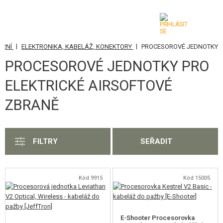
|
|
ITŘNÍ
ELEKTRONIKA, KABELÁŽ, KONEKTORY
PROCESOROVÉ JEDNOTKY
KATEGORIE
PROCESOROVÉ JEDNOTKY PRO
AIRSOFTOVÉ ZBRANĚ
ELEKTRICKÉ AIRSOFTOVÉ
VZDUCHOVÉ ZBRANĚ, PRAKY
ZBRANĚ
GRANÁTOMETY, GRANÁTY
KULIČKY, PLYN
FILTRY
SEŘADIT
AKUMULÁTORY, NABÍJEČKY
Kód 9915
Kód 15005
ZÁSOBNÍKY, PLNIČKY
BRÝLE, MASKY
E-Shooter Procesorovka