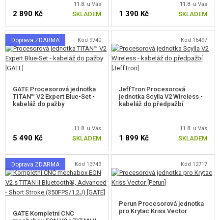
11.8. u Vás
11.8. u Vás
2 890 Kč
1 390 Kč
SKLADEM
SKLADEM
Doprava ZDARMA
Kód 9740
Kód 16497
GATE Procesorová jednotka
JeffTron Procesorová
TITAN™ V2 Expert Blue-Set -
jednotka Scylla V2 Wireless -
kabeláž do pažby
kabeláž do předpažbí
11.8. u Vás
11.8. u Vás
5 490 Kč
1 899 Kč
SKLADEM
SKLADEM
Doprava ZDARMA
Kód 13743
Kód 12717
Perun Procesorová jednotka
pro Krytac Kriss Vector
GATE Kompletní CNC