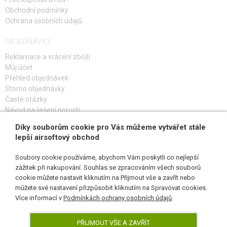
Obchodní podmínky
Ochrana osobních údajů
OBJEDNÁVKY
Reklamace a vrácení zboží
Můj účet
Přehled objednávek
Storno objednávky
Časté otázky
Návod na řešení poruch
Díky souborům cookie pro Vás můžeme vytvářet stále
PŘIHLAŠ SE K ODBĚRU
lepší airsoftový obchod
Soubory cookie používáme, abychom Vám poskytli co nejlepší
zážitek při nakupování. Souhlas se zpracováním všech souborů
cookie můžete nastavit kliknutím na Přijmout vše a zavřít nebo
SLEDUJ NÁS
můžete své nastavení přizpůsobit kliknutím na Spravovat cookies.
Více informací v
Podmínkách ochrany osobních údajů
.
PŘIJMOUT VŠE A ZAVŘÍT