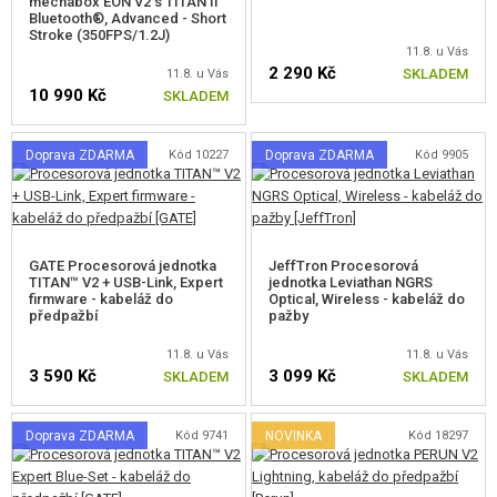
mechabox EON V2 s TITAN II
Bluetooth®, Advanced - Short
Stroke (350FPS/1.2J)
11.8. u Vás
2 290 Kč
SKLADEM
11.8. u Vás
10 990 Kč
SKLADEM
Doprava ZDARMA
Kód 10227
Doprava ZDARMA
Kód 9905
GATE Procesorová jednotka
JeffTron Procesorová
TITAN™ V2 + USB-Link, Expert
jednotka Leviathan NGRS
firmware - kabeláž do
Optical, Wireless - kabeláž do
předpažbí
pažby
11.8. u Vás
11.8. u Vás
3 590 Kč
3 099 Kč
SKLADEM
SKLADEM
Doprava ZDARMA
Kód 9741
NOVINKA
Kód 18297