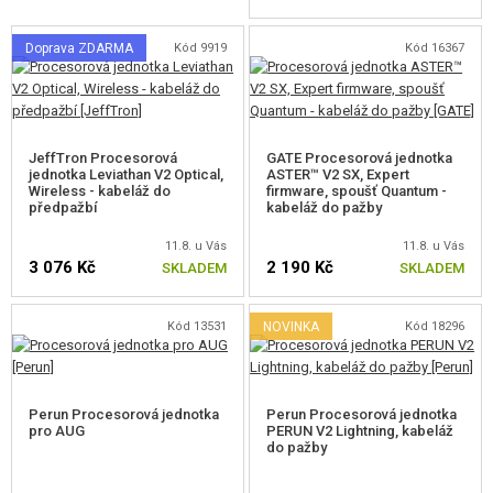
POŠKOZENÉ, POUŽITÉ ZBOŽÍ
Doprava ZDARMA
Kód 9919
Kód 16367
NOVINKY
SLEVY, AKCE
JeffTron Procesorová
GATE Procesorová jednotka
jednotka Leviathan V2 Optical,
ASTER™ V2 SX, Expert
Wireless - kabeláž do
firmware, spoušť Quantum -
KONTAKT
předpažbí
kabeláž do pažby
11.8. u Vás
11.8. u Vás
3 076 Kč
2 190 Kč
SKLADEM
SKLADEM
Kód 13531
NOVINKA
Kód 18296
Perun Procesorová jednotka
Perun Procesorová jednotka
pro AUG
PERUN V2 Lightning, kabeláž
do pažby