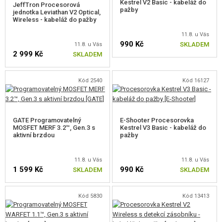
Kestrel V2 Basic - kabeláž do
JeffTron Procesorová
VÝSTROJ, UNIFORMY, POUZDRA
pažby
jednotka Leviathan V2 Optical,
Wireless - kabeláž do pažby
MASKOVÁNÍ, BARVY, PÁSKY
11.8. u Vás
990 Kč
SKLADEM
11.8. u Vás
VYSÍLAČKY, HEADSETY, KAMERY
2 999 Kč
SKLADEM
DOPLŇKY KE ZBRANÍM, POPRUHY
Kód 2540
Kód 16127
NÁHRADNÍ DÍLY, UPGRADE
PRO ELEKTRICKÉ ZBRANĚ - VNITŘNÍ
GATE Programovatelný
E-Shooter Procesorovka
MOSFET MERF 3.2™, Gen.3 s
Kestrel V3 Basic - kabeláž do
aktivní brzdou
MECHABOXY A VNITŘNÍ DÍLY
pažby
HOP-UP KOMORY, ZÁMKY HLAVNĚ
11.8. u Vás
11.8. u Vás
1 599 Kč
990 Kč
SKLADEM
SKLADEM
HLAVNĚ VNITŘNÍ AEG
HOP-UP GUMIČKY AEG
Kód 5830
Kód 13413
ELEKTRONIKA, KABELÁŽ, KONEKTORY