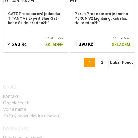
GATE Procesorová jednotka
Perun Procesorová jednotka
TITAN™ V2 Expert Blue-Set -
PERUN V2 Lightning, kabeláž
kabeláž do předpažbí
do předpažbí
11.8. u Vás
11.8. u Vás
4 290 Kč
1 390 Kč
SKLADEM
SKLADEM
1
2
Další
Konec
O NÁS
Kontakt
O společnosti
Volná místa
Zpětný odběr elektro a baterií
NAKUPOVÁNÍ
Proč kupovat u nás?