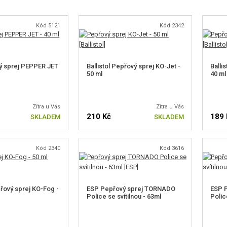
Kód 5121
Kód 2342
ý sprej PEPPER JET
Ballistol Pepřový sprej KO-Jet -
Balli
50 ml
40 ml
Zítra u Vás
Zítra u Vás
210 Kč
189 
SKLADEM
SKLADEM
Kód 2340
Kód 3616
přový sprej KO-Fog -
ESP Pepřový sprej TORNADO
ESP 
Police se svítilnou - 63ml
Polic