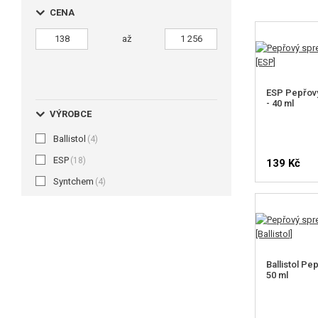
CENA
až
ESP Pepřov
- 40 ml
VÝROBCE
Ballistol
(4)
ESP
(18)
139 Kč
Syntchem
(4)
Ballistol Pe
50 ml