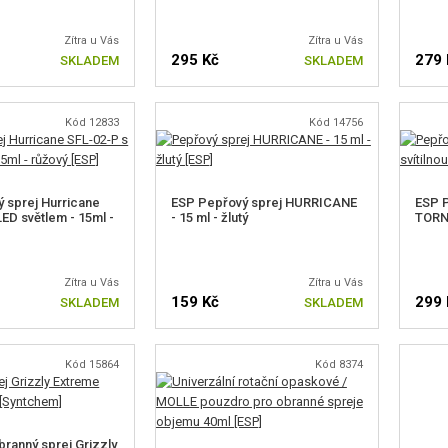
Zítra u Vás
Zítra u Vás
295 Kč
279 
SKLADEM
SKLADEM
Kód 12833
Kód 14756
 sprej Hurricane
ESP Pepřový sprej HURRICANE
ESP P
ED světlem - 15ml -
- 15 ml - žlutý
TORNA
Zítra u Vás
Zítra u Vás
159 Kč
299 
SKLADEM
SKLADEM
Kód 15864
Kód 8374
ranný sprej Grizzly