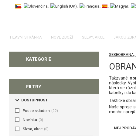
HLAVNÍ STRÁNKA
NOVÉ ZBOŽÍ
SLEVY, AKCE
JAKOU ZBR
SEBEOBRANA, 
KATEGORIE
OBRAN
Takzvané
ob
následky. Vyb
FILTRY
která se různ
kabelky i do ka
DOSTUPNOST
Taktické obra
Naše spreje j
Pouze skladem
(22)
mnoho sprejů 
Novinka
(0)
NEJPRODÁ
Sleva, akce
(0)