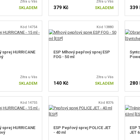
Zítra u Vás
Zítra u Vás
379 Kč
339 
SKLADEM
SKLADEM
Kód 14754
Kód 13880
ý sprej HURRICANE
ESP Mlhový pepřový sprej ESP
Syntc
ný
FOG - 50 ml
Power
Zítra u Vás
Zítra u Vás
140 Kč
280 
SKLADEM
SKLADEM
Kód 14755
Kód 8376
ý sprej HURRICANE
ESP Pepřový sprej POLICE JET
ESP T
ový
- 40 ml
JET 6