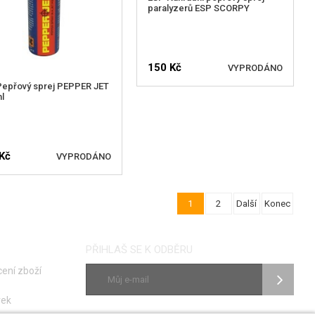
paralyzerů ESP SCORPY
150 Kč
VYPRODÁNO
Pepřový sprej PEPPER JET
ml
HLÍDAT DOSTUPNOST
Kč
VYPRODÁNO
1
2
Další
Konec
LÍDAT DOSTUPNOST
PŘIHLAŠ SE K ODBĚRU
ení zboží
vek
ky