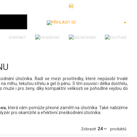
Kč
€
$
Ft
lei
Přihlásit se
KONTAKT
NU
odnění útočníka. Řadí se mezi prostředky, které nepůsobí trvalé
na mlhu, tekutou střelu a gel či pěnu. S tím souvisí i délka dostřelu,
o muže i pro ženy, díky kompaktní velikosti se pohodlně vejdou do
nou
, která vám pomůže přesně zamířit na útočníka. Také nabízíme
alyzér
pro okamžité a efektivní zneškodnění útočníka.
Zobrazit
produktů