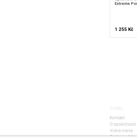
Extreme Pow
1 255 Kč
O NÁS
Kontakt
O společnosti
Volná místa
Zpětný odběr e