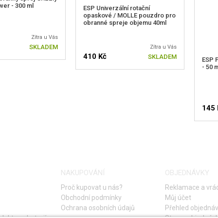
er - 300 ml
ESP Univerzální rotační
opaskové / MOLLE pouzdro pro
obranné spreje objemu 40ml
Zítra u Vás
SKLADEM
Zítra u Vás
410 Kč
SKLADEM
ESP 
- 50 
145 
H
NAKUPOVÁNÍ
OBJEDNÁVKY
Proč kupovat u nás?
Reklamace a vrác
Obchodní podmínky
Můj účet
Ochrana osobních údajů
Přehled objedná
lektro a baterií
Storno objednáv