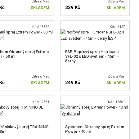
Zítra u Vás
Zítra u Vás
Kč
329 Kč
SKLADEM
SKLADEM
Kód 15862
Kód 4427
hem Obranný sprej Extrem
ESP Pepřový sprej Hurricane
 - 50 ml
SFL-02 s LED světlem - 15ml -
černý
Zítra u Vás
Zítra u Vás
Kč
249 Kč
SKLADEM
SKLADEM
Kód 12834
Kód 15861
réninkový sprej TRAINING
Syntchem Obranný sprej Extrem
3ml
Power - 40 ml