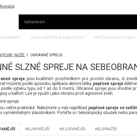
AŇ VYBRAT?
JAKOU BATERII A NABÍJEČKU?
PROČ KUPOVAT U NÁS?
|
VÝCVIK, NOŽE
OBRANNÉ SPREJE
NÉ SLZNÉ SPREJE NA SEBEOBRA
ranné spreje
jsou kvalitním prostředkem pro prvotní obranu, či znešk
írat můžete podle způsobu aplikace aktivní látky,
pepřové spreje
dělíme 
í podle výběru typu od 1 až do 5 metrů. Obranné spreje jsou vhodné pr
psy u kalhot. Lze je využít i jako obranu proti agresivní zvěři.
nné spreje
sou velmi praktické. Naleznete u nás například
pepřové spreje se svítil
s vyměnitelným zásobníkem. Pořiďte si i
teleskopický obušek
nebo
par
VANĚJŠÍ
NEJNOVĚJŠÍ
NEJLEVNĚJŠÍ
NEJDRAŽŠÍ