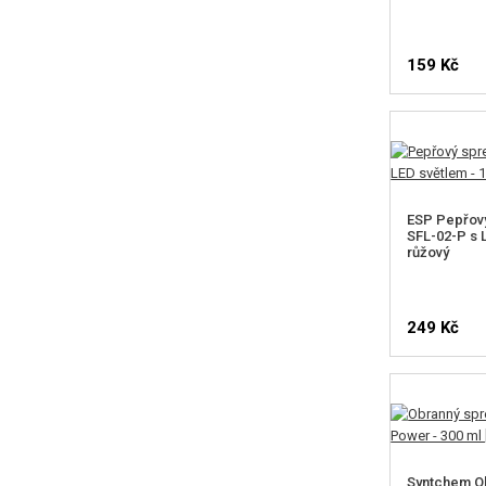
159 Kč
ESP Pepřový
SFL-02-P s L
růžový
249 Kč
Syntchem Ob