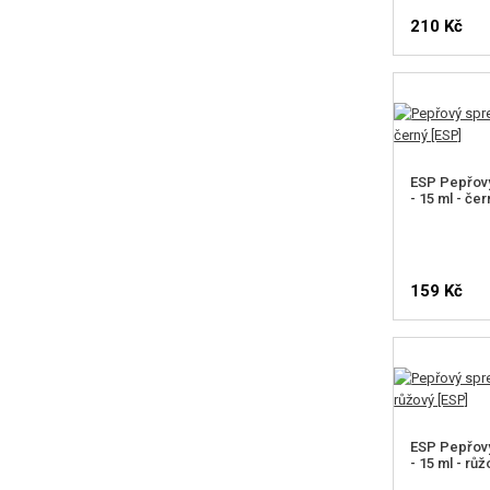
210 Kč
ESP Pepřov
- 15 ml - čer
159 Kč
ESP Pepřov
- 15 ml - růž