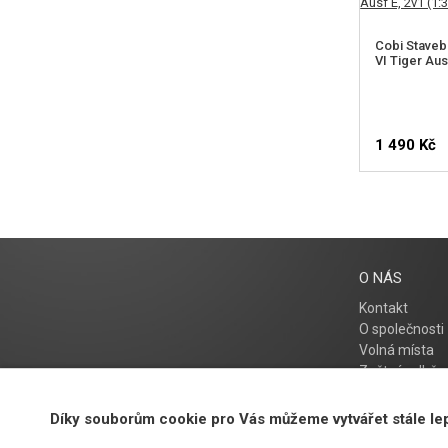
Cobi Staveb
VI Tiger Ausf
1 490 Kč
O NÁS
Kontakt
O společnosti
Volná místa
Zpětný odběr e
Díky souborům cookie pro Vás můžeme vytvářet stále le