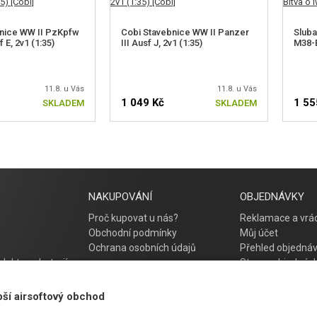
nice WW II PzKpfw
Cobi Stavebnice WW II Panzer
Slub
 E, 2v1 (1:35)
III Ausf J, 2v1 (1:35)
M38-B
11.8. u Vás
11.8. u Vás
1 049 Kč
1 55
SKLADEM
SKLADEM
NAKUPOVÁNÍ
OBJEDNÁVKY
Proč kupovat u nás?
Reklamace a vrác
Obchodní podmínky
Můj účet
Ochrana osobních údajů
Přehled objedná
lektro a baterií
Storno objednáv
Časté otázky
Návod na řešení 
pší airsoftový obchod