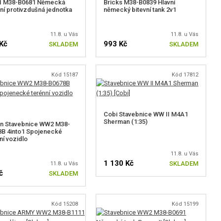
o1 M38-B0681 Německá
Bricks M38-B0839 Hlavní
ní protivzdušná jednotka
německý bitevní tank 2v1
11.8. u Vás
11.8. u Vás
Kč
993 Kč
SKLADEM
SKLADEM
Kód 15187
Kód 17812
Cobi Stavebnice WW II M4A1
Sherman (1:35)
an Stavebnice WW2 M38-
B 4into1 Spojenecké
ní vozidlo
11.8. u Vás
1 130 Kč
SKLADEM
11.8. u Vás
č
SKLADEM
Kód 15208
Kód 15199