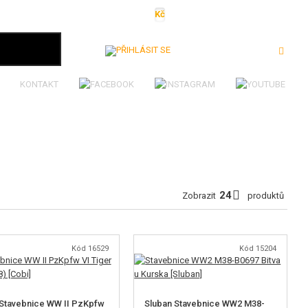
Kč
€
$
Ft
lei
Přihlásit se
KONTAKT
Zobrazit
produktů
Kód 16529
Kód 15204
Stavebnice WW II PzKpfw
Sluban Stavebnice WW2 M38-