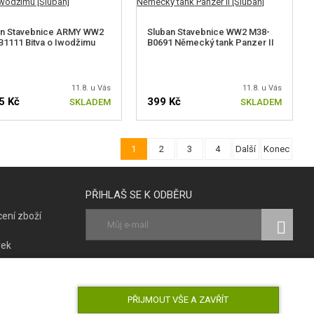
an Stavebnice ARMY WW2
Sluban Stavebnice WW2 M38-
1111 Bitva o Iwodžimu
B0691 Německý tank Panzer II
11.8. u Vás
11.8. u Vás
5 Kč
399 Kč
SKLADEM
SKLADEM
1
2
3
4
Další
Konec
PŘIHLAŠ SE K ODBĚRU
ení zboží
vek
ky
SLEDUJ NÁS
poruch
PŘIJMOUT VŠE A ZAVŘÍT