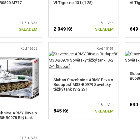
-B0890 M777
VI Tiger no 131 (1:28)
VI Ti
11.8. u Vás
11.8. u Vás
2 049 Kč
649 
SKLADEM
SKLADEM
Kód 16505
Kód 15151
Slub
B0689
Sluban Stavebnice ARMY Bitva o
Budapešť M38-B0979 Sovětský
těžký tank IS-2 2v1
830 
11.8. u Vás
845 Kč
SKLADEM
ebnice ARMY Bitva o
8-B0978 Bílý tank
11.8. u Vás