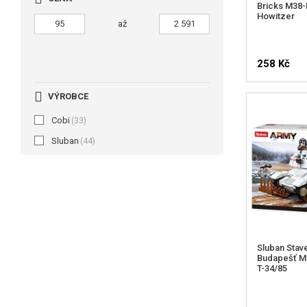
Bricks M38
Howitzer
až
258 Kč
VÝROBCE
Cobi
(33)
Sluban
(44)
Sluban Stav
Budapešť M3
T-34/85