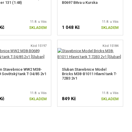
ger 131 (1:48)
B0697 Bitva u Kurska
11.8. u Vás
11.8. u Vás
Kč
1 048 Kč
SKLADEM
SKLADEM
Kód 15197
Kód 15184
an Stavebnice WW2 M38-
Sluban Stavebnice Model
 Sovětský tank T-34/85 2v1
Bricks M38-B1011 Hlavní tank T-
72B3 2v1
11.8. u Vás
11.8. u Vás
Kč
849 Kč
SKLADEM
SKLADEM