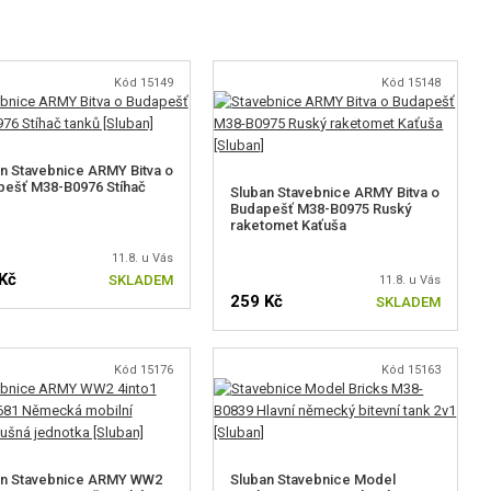
Kód 15149
Kód 15148
n Stavebnice ARMY Bitva o
ešť M38-B0976 Stíhač
Sluban Stavebnice ARMY Bitva o
Budapešť M38-B0975 Ruský
raketomet Kaťuša
11.8. u Vás
Kč
SKLADEM
11.8. u Vás
259 Kč
SKLADEM
Kód 15176
Kód 15163
an Stavebnice ARMY WW2
Sluban Stavebnice Model