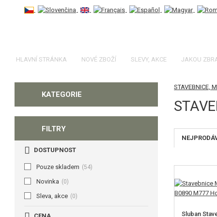
HLAVNÍ STRÁNKA
NOVÉ ZBOŽÍ
SLEVY, AKCE
JAKOU ZBR
STAVEBNICE, 
KATEGORIE
STAVE
FILTRY
NEJPRODÁ
DOSTUPNOST
Pouze skladem
(54)
Novinka
(0)
Sleva, akce
(0)
Sluban Stav
CENA