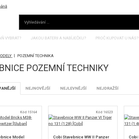
AŇ VYBRAT?
JAKOU BATERII A NABÍJEČKU?
PROČ KUPOVAT U NÁS?
|
MODELY
POZEMNÍ TECHNIKA
BNICE POZEMNÍ TECHNIKY
VANĚJŠÍ
NEJNOVĚJŠÍ
NEJLEVNĚJŠÍ
NEJDRAŽŠÍ
Kód 15164
Kód 16523
ebnice Model
Cobi Stavebnice WW II Panzer
Cobi 