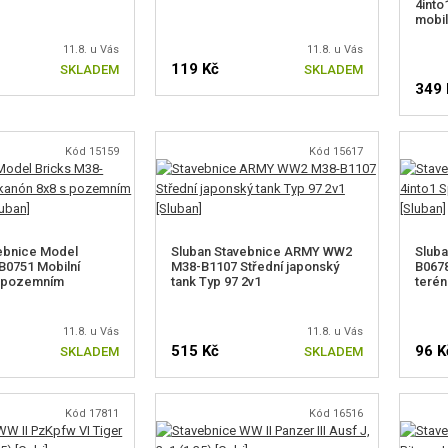
4int
mobil
11.8. u Vás
11.8. u Vás
119 Kč
SKLADEM
SKLADEM
349 
Kód 15159
Kód 15617
ebnice Model
Sluban Stavebnice ARMY WW2
Slub
B0751 Mobilní
M38-B1107 Střední japonský
B0678
s pozemním
tank Typ 97 2v1
terén
11.8. u Vás
11.8. u Vás
515 Kč
96 K
SKLADEM
SKLADEM
Kód 17811
Kód 16516