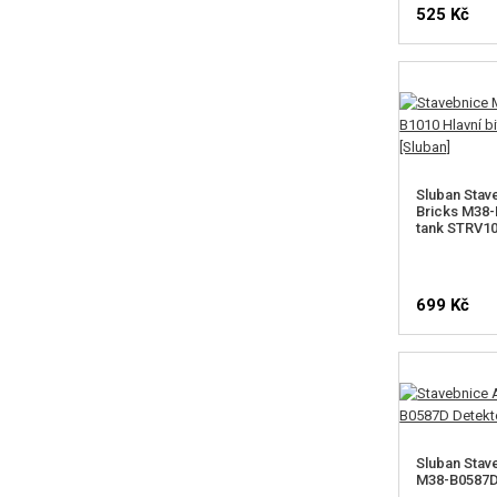
525 Kč
Sluban Stav
Bricks M38-B
tank STRV1
699 Kč
Sluban Stav
M38-B0587D