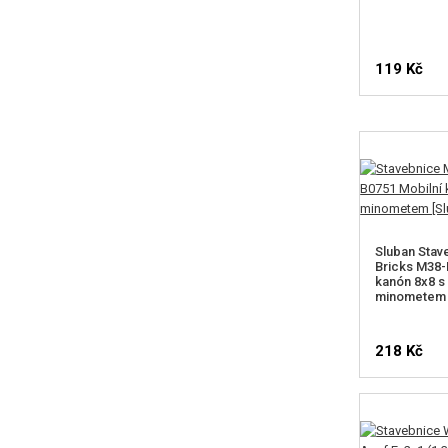
119 Kč
Sluban Stav
Bricks M38-
kanón 8x8 
minometem
218 Kč