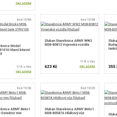
SKLADEM
Kód 15183
Kód 15158
Sluban Stavebnice ARMY WW2
Sluba
M38-B0812 Vojenská vozidla
Budap
ebnice Model
tanků
1010 Hlavní bitevní
03
11.8. u Vás
623 Kč
355 
SKLADEM
11.8. u Vás
SKLADEM
Kód 15136
Kód 15123
ebnice ARMY 8into1
Sluban Stavebnice ARMY 8into1
 Detektor min
M38-B0587A Hlídkový vůz
Slub