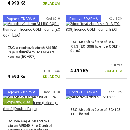
4 990 Kč
SKLADEM
AIRSOFT SNIPER PUŠKY
Doprava ZDARMA
Kód 6010
Doprava ZDARMA
Kód 6034
AIRSOFT KULOMETY
STARTOVACÍ SETY
E&C Airsoftová zbraň M4
VZDUCHOVÉ ZBRANĚ, PRAKY
R.I.S (EC-308) licence COLT -
E&C Airsoftová zbraň M4 RIS
černá
CQB s tlumičem, licence COLT
- černá (EC-607)
GRANÁTOMETY, GRANÁTY
11.8. u Vás
KULIČKY, PLYN
4 490 Kč
SKLADEM
11.8. u Vás
4 690 Kč
SKLADEM
AKUMULÁTORY, NABÍJEČKY
Doprava ZDARMA
Kód 10608
Doprava ZDARMA
Kód 6027
ZÁSOBNÍKY, PLNIČKY
Doporučujeme
BRÝLE, MASKY
E&C Airsoftová zbraň EC-103
11" - černá
Double Eagle Airsoftová
VÝSTROJ, UNIFORMY, POUZDRA
zbraň M904G Fire Control
System Edition (Falcon) -