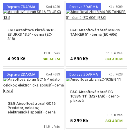
Doprava ZDARMA
Kód 6020
Doprava ZDARMA
Kód 6009
E&C Airsoftová zbraň SR16-
E&C Airsoftová zbraň M4 RIS
E3 URX3 13,5" - černá (EC-
TANKER 5” - černá (EC-606)
318)
11.8. u Vás
11.8. u Vás
4 990 Kč
4 590 Kč
SKLADEM
SKLADEM
Doprava ZDARMA
Kód 4883
Doprava ZDARMA
Kód 7628
E&C Airsoftová zbraň EC-
103BN 11" (M27 IAR) - černo-
písková
G&G Airsoftová zbraň GC16
Predator, celokov,
elektronická spoušť - černá
11.8. u Vás
5 399 Kč
SKLADEM
11.8. u Vás