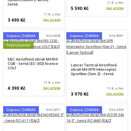
11.8. u Vás
černá
MASKOVÁNÍ, BARVY, PÁSKY
5 590 Kč
SKLADEM
11.8. u Vás
VYSÍLAČKY, HEADSETY, KAMERY
3 490 Kč
SKLADEM
DOPLŇKY KE ZBRANÍM, POPRUHY
Doprava ZDARMA
Kód 6028
Doprava ZDARMA
Kód 8041
NÁHRADNÍ DÍLY, UPGRADE
Doporučujeme
SERVIS A ÚDRŽBA ZBRANÍ
E&C Airsoftová zbraň M4 RIS
CQB - černá (EC-302) licence
Lancer Tactical Airsoftová
COLT
zbraň M4 SPR Interceptor
SEBEOBRANA, VÝCVIK, NOŽE
Sportline (Gen.2) - černá
11.8. u Vás
TERČE, STŘELNICE
4 390 Kč
SKLADEM
11.8. u Vás
3 970 Kč
SKLADEM
OUTDOOR A BUSHCRAFT
Doprava ZDARMA
Kód 6011
Doprava ZDARMA
Kód 6024
JÍDLO
STAVEBNICE, MODELY