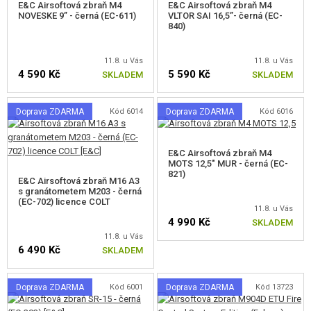
E&C Airsoftová zbraň M4
E&C Airsoftová zbraň M4
REKLAMNÍ PŘEDMĚTY
NOVESKE 9” - černá (EC-611)
VLTOR SAI 16,5”- černá (EC-
840)
POŠKOZENÉ, POUŽITÉ ZBOŽÍ
11.8. u Vás
11.8. u Vás
4 590 Kč
5 590 Kč
SKLADEM
SKLADEM
NOVINKY
Doprava ZDARMA
Kód 6014
Doprava ZDARMA
Kód 6016
SLEVY, AKCE
KONTAKT
E&C Airsoftová zbraň M4
MOTS 12,5" MUR - černá (EC-
821)
E&C Airsoftová zbraň M16 A3
s granátometem M203 - černá
(EC-702) licence COLT
11.8. u Vás
4 990 Kč
SKLADEM
11.8. u Vás
6 490 Kč
SKLADEM
Doprava ZDARMA
Kód 6001
Doprava ZDARMA
Kód 13723