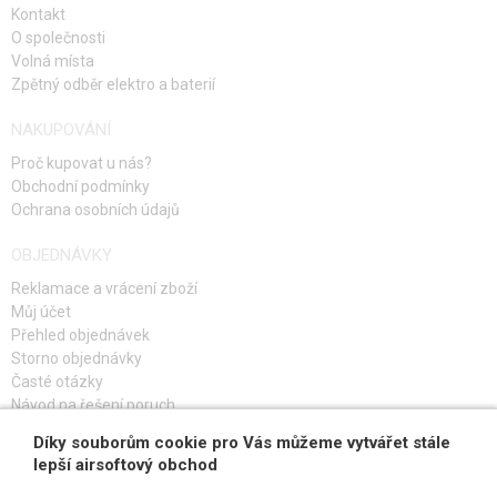
Kontakt
O společnosti
Volná místa
Zpětný odběr elektro a baterií
NAKUPOVÁNÍ
Proč kupovat u nás?
Obchodní podmínky
Ochrana osobních údajů
OBJEDNÁVKY
Reklamace a vrácení zboží
Můj účet
Přehled objednávek
Storno objednávky
Časté otázky
Návod na řešení poruch
Díky souborům cookie pro Vás můžeme vytvářet stále
PŘIHLAŠ SE K ODBĚRU
lepší airsoftový obchod