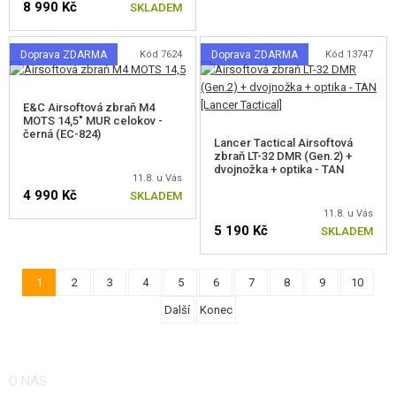
8 990 Kč
SKLADEM
Doprava ZDARMA
Kód 7624
Doprava ZDARMA
Kód 13747
E&C Airsoftová zbraň M4
MOTS 14,5" MUR celokov -
černá (EC-824)
Lancer Tactical Airsoftová
zbraň LT-32 DMR (Gen.2) +
dvojnožka + optika - TAN
11.8. u Vás
4 990 Kč
SKLADEM
11.8. u Vás
5 190 Kč
SKLADEM
1
2
3
4
5
6
7
8
9
10
Další
Konec
O NÁS