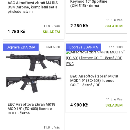
Keymod 10” Sportline
ASG Airsoftová zbraň M4 RIS
(CM.515) - černá
G36 ELEKTRICKÉ ZBRANĚ
DS4 Carbine, kompletní set s
příslušenstvím
AUG, P90, L85 ELEKTRICKÉ ZBRANĚ
11.8. u Vás
2 250 Kč
SKLADEM
11.8. u Vás
SCAR, MASADA ELEKTRICKÉ ZBRANĚ
1 750 Kč
SKLADEM
M14 ELEKTRICKÉ ZBRANĚ
Doprava ZDARMA
Kód 6030
Doprava ZDARMA
Kód 6008
BREN, EVO ELEKTRICKÉ ZBRANĚ
WWII ELEKTRICKÉ ZBRANĚ
E&C Airsoftová zbraň MK18
OSTATNÍ ELEKTRICKÉ ZBRANĚ
MOD1 9” (EC-603) licence
COLT - černá / DE
STARTER PACKY
11.8. u Vás
PLYNOVÉ PUŠKY A SAMOPALY
E&C Airsoftová zbraň MK18
4 990 Kč
SKLADEM
MOD1 9” (EC-603) licence
COLT - černá
MANUÁLNÍ PUŠKY A SAMOPALY
AIRSOFT BROKOVNICE
11.8. u Vás