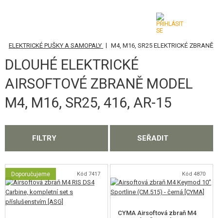
|
|
Y
ELEKTRICKÉ PUŠKY A SAMOPALY
M4, M16, SR25 ELEKTRICKÉ ZBRANĚ
KATEGORIE
DLOUHÉ ELEKTRICKÉ
AIRSOFTOVÉ ZBRANĚ
AIRSOFTOVÉ ZBRANĚ MODEL
AIRSOFT PISTOLE
M4, M16, SR25, 416, AR-15
AIRSOFT REVOLVERY
AIRSOFT PUŠKY A SAMOPALY
FILTRY
SEŘADIT
ELEKTRICKÉ PUŠKY A SAMOPALY
AK ELEKTRICKÉ ZBRANĚ
Doporučujeme
Kód 7417
Kód 4870
M4, M16, SR25 ELEKTRICKÉ ZBRANĚ
MP5 ELEKTRICKÉ ZBRANĚ
CYMA Airsoftová zbraň M4