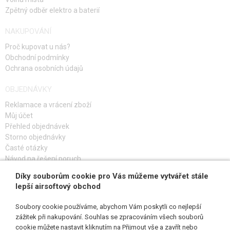
STAVEBNICE, MODELY
Zpětný odběr elektro a baterií
NAKUPOVÁNÍ
REKLAMNÍ PŘEDMĚTY
Proč kupovat u nás?
POŠKOZENÉ, POUŽITÉ ZBOŽÍ
Obchodní podmínky
Ochrana osobních údajů
NOVINKY
OBJEDNÁVKY
Reklamace a vrácení zboží
SLEVY, AKCE
Můj účet
Přehled objednávek
KONTAKT
Storno objednávky
Časté otázky
Návod na řešení poruch
Díky souborům cookie pro Vás můžeme vytvářet stále
PŘIHLAŠ SE K ODBĚRU
lepší airsoftový obchod
Soubory cookie používáme, abychom Vám poskytli co nejlepší
zážitek při nakupování. Souhlas se zpracováním všech souborů
cookie můžete nastavit kliknutím na Přijmout vše a zavřít nebo