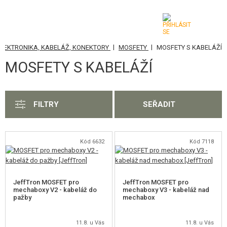
|
|
ELEKTRONIKA, KABELÁŽ, KONEKTORY
MOSFETY
MOSFETY S KABELÁŽÍ
KATEGORIE
MOSFETY S KABELÁŽÍ
AIRSOFTOVÉ ZBRANĚ
VZDUCHOVÉ ZBRANĚ, PRAKY
FILTRY
SEŘADIT
GRANÁTOMETY, GRANÁTY
KULIČKY, PLYN
Kód 6632
Kód 7118
AKUMULÁTORY, NABÍJEČKY
JeffTron MOSFET pro
JeffTron MOSFET pro
ZÁSOBNÍKY, PLNIČKY
mechaboxy V2 - kabeláž do
mechaboxy V3 - kabeláž nad
pažby
mechabox
BRÝLE, MASKY
11.8. u Vás
11.8. u Vás