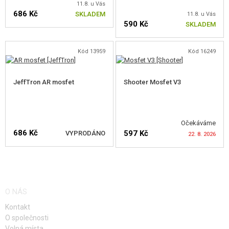
11.8. u Vás
686 Kč
SKLADEM
11.8. u Vás
VNITŘNÍ DÍLY ZÁSOBNÍKŮ
590 Kč
SKLADEM
PRO ELEKTRICKÉ ZBRANĚ - VNĚJŠÍ
Kód 13959
Kód 16249
PRO ODSTŘELOVACÍ PUŠKY
PRO PLYNOVÉ ZBRANĚ
JeffTron AR mosfet
Shooter Mosfet V3
HPA
SERVIS A ÚDRŽBA ZBRANÍ
Očekáváme
686 Kč
597 Kč
VYPRODÁNO
22. 8. 2026
SEBEOBRANA, VÝCVIK, NOŽE
TERČE, STŘELNICE
HLÍDAT DOSTUPNOST
HLÍDAT DOSTUPNOST
OUTDOOR A BUSHCRAFT
O NÁS
Kontakt
JÍDLO
O společnosti
Volná místa