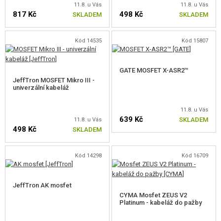
11.8. u Vás
11.8. u Vás
817 Kč
498 Kč
MOSFETY
SKLADEM
SKLADEM
MOSFETY S KABELÁŽÍ
Kód 14535
Kód 15807
MOSFETY BEZ KABELÁŽE
GATE MOSFET X-ASR2™
AKTIVNÍ BRZDY
JeffTron MOSFET Mikro III -
univerzální kabeláž
PROCESOROVÉ JEDNOTKY
11.8. u Vás
PŘÍSLUŠENSTVÍ K ELEKTRONICE
639 Kč
SKLADEM
11.8. u Vás
498 Kč
SKLADEM
KABELÁŽ
POJISTKY
Kód 14298
Kód 16709
KONEKTORY
JeffTron AK mosfet
CYMA Mosfet ZEUS V2
SMRŠŤOVACÍ BUŽÍRKY A PÁSKY
Platinum - kabeláž do pažby
MOTORY, PASTORKY