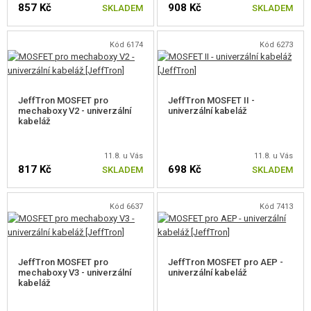
857 Kč
908 Kč
VÝSTROJ, UNIFORMY, POUZDRA
SKLADEM
SKLADEM
MASKOVÁNÍ, BARVY, PÁSKY
Kód 6174
Kód 6273
VYSÍLAČKY, HEADSETY, KAMERY
JeffTron MOSFET pro
JeffTron MOSFET II -
DOPLŇKY KE ZBRANÍM, POPRUHY
mechaboxy V2 - univerzální
univerzální kabeláž
kabeláž
NÁHRADNÍ DÍLY, UPGRADE
11.8. u Vás
11.8. u Vás
PRO ELEKTRICKÉ ZBRANĚ - VNITŘNÍ
817 Kč
698 Kč
SKLADEM
SKLADEM
MECHABOXY A VNITŘNÍ DÍLY
Kód 6637
Kód 7413
HOP-UP KOMORY, ZÁMKY HLAVNĚ
HLAVNĚ VNITŘNÍ AEG
JeffTron MOSFET pro
JeffTron MOSFET pro AEP -
mechaboxy V3 - univerzální
univerzální kabeláž
HOP-UP GUMIČKY AEG
kabeláž
ELEKTRONIKA, KABELÁŽ, KONEKTORY