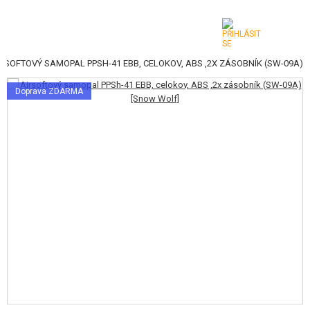
RSOFTOVÝ SAMOPAL PPSH-41 EBB, CELOKOV, ABS ,2X ZÁSOBNÍK (SW-09A)
KATEGORIE
Doprava ZDARMA
AIRSOFTOVÉ ZBRANĚ
VZDUCHOVÉ ZBRANĚ, PRAKY
GRANÁTOMETY, GRANÁTY
KULIČKY, PLYN
AKUMULÁTORY, NABÍJEČKY
ZÁSOBNÍKY, PLNIČKY
BRÝLE, MASKY