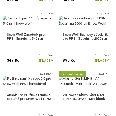
SKLADEM
SKLADEM
Kód 1874
Kód 1873
Snow Wolf Zásobník pro
Snow Wolf Bubnový zásobník
PPSh Špagin na 540 ran
pro PPSh Špagin na 2000 ran
11.8. u Vás
11.8. u Vás
349 Kč
890 Kč
SKLADEM
SKLADEM
Kód 13718
Doporučujeme
Kód 615
AirsoftPro Pružinka ramínka
VB Power Akumulátor NiMH
spouště pro Snow Wolf PPSH
8,4V / 1600mAh - Mini block
11.8. u Vás
11.8. u Vás