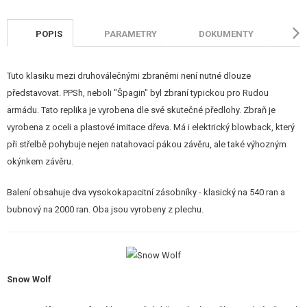
POPIS
PARAMETRY
DOKUMENTY
H
Tuto klasiku mezi druhoválečnými zbraněmi není nutné dlouze
představovat. PPSh, neboli "Špagin" byl zbraní typickou pro Rudou
armádu. Tato replika je vyrobena dle své skutečné předlohy. Zbraň je
vyrobena z oceli a plastové imitace dřeva. Má i elektrický blowback, který
při střelbě pohybuje nejen natahovací pákou závěru, ale také výhozným
okýnkem závěru.
Balení obsahuje dva vysokokapacitní zásobníky - klasický na 540 ran a
bubnový na 2000 ran. Oba jsou vyrobeny z plechu.
Snow Wolf