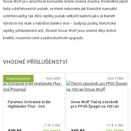
Snow Wolf je v airsoftové komunitě dobře známá značka. Konkrétně jejich
řada odstřelovacích pušek, ve které naleznete jak klasické manuální
odstřelovačky, tak AEG repliky pušek velkých kalibrů jako je Barrett.
Výrobce má však v nabídce daleko více – bullpup pušky, historické
repliky, příslušenství atd. Zbraně Snow Wolf jsou známé díky dobré
kvalitě, rozumné ceně a jednoduchosti upgradu.
VHODNÉ PŘÍSLUŠENSTVÍ
Doporučujeme
Kód 6209
Kód 17366
Pyramex Ochranné brýle
Snow Wolf Tlačný zásobník
Highlander Plus - čiré
pro PPSh Špagin na 130 ran
11.8. u Vás
11.8. u Vás
429 Kč
349 Kč