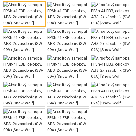
VÝSTROJ, UNIFORMY, POUZDRA
MASKOVÁNÍ, BARVY, PÁSKY
VYSÍLAČKY, HEADSETY, KAMERY
DOPLŇKY KE ZBRANÍM, POPRUHY
NÁHRADNÍ DÍLY, UPGRADE
SERVIS A ÚDRŽBA ZBRANÍ
SEBEOBRANA, VÝCVIK, NOŽE
TERČE, STŘELNICE
OUTDOOR A BUSHCRAFT
JÍDLO