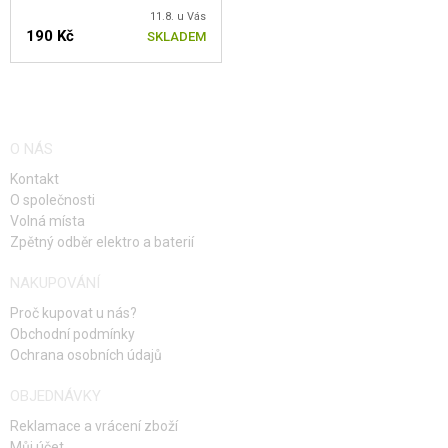
11.8. u Vás
190 Kč
SKLADEM
O NÁS
Kontakt
O společnosti
Volná místa
Zpětný odběr elektro a baterií
NAKUPOVÁNÍ
Proč kupovat u nás?
Obchodní podmínky
Ochrana osobních údajů
OBJEDNÁVKY
Reklamace a vrácení zboží
Můj účet