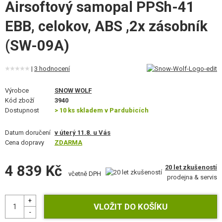
Airsoftový samopal PPSh-41
STAVEBNICE, MODELY
EBB, celokov, ABS ,2x zásobník
REKLAMNÍ PŘEDMĚTY
(SW-09A)
POŠKOZENÉ, POUŽITÉ ZBOŽÍ
|
3 hodnocení
NOVINKY
Výrobce
SNOW WOLF
Kód zboží
3940
SLEVY, AKCE
Dostupnost
> 10 ks skladem v Pardubicích
KONTAKT
Datum doručení
v úterý 11.8. u Vás
Cena dopravy
ZDARMA
4 839 Kč
20 let zkušeností
včetně DPH
prodejna & servis