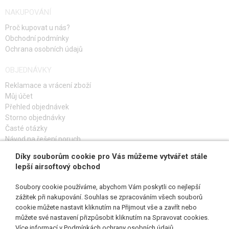
POUZDRA NA VYSÍLAČKY
NAKUPOVÁNÍ
Proč kupovat u nás?
POUZDRA NA LÉKÁRNIČKY
Obchodní podmínky
Ochrana osobních údajů
ADMIN SUMKY
OBJEDNÁVKY
UNIVERZÁLNÍ SUMKY
Reklamace a vrácení zboží
ODHAZOVACÍ VAKY
Můj účet
Přehled objednávek
VAKY NA VODU (CAMEL BAG)
Storno objednávky
Časté otázky
KAPSY NA HELMU
Návod na řešení poruch
NÁVLEKY NA PAŽBU
Díky souborům cookie pro Vás můžeme vytvářet stále
PŘIHLAŠ SE K ODBĚRU
lepší airsoftový obchod
POUZDRA NA AKUMULÁTOR
Soubory cookie používáme, abychom Vám poskytli co nejlepší
SUMKY NA SLUCHÁTKA
zážitek při nakupování. Souhlas se zpracováním všech souborů
cookie můžete nastavit kliknutím na Přijmout vše a zavřít nebo
SLEDUJ NÁS
můžete své nastavení přizpůsobit kliknutím na Spravovat cookies.
OSTATNÍ POUZDRA, KAPSY
Více informací v
Podmínkách ochrany osobních údajů
.