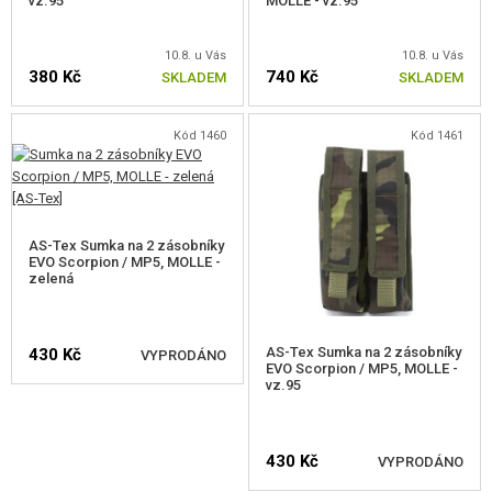
vz.95
MOLLE - vz.95
VÝSTROJ, UNIFORMY, POUZDRA
10.8. u Vás
10.8. u Vás
POUZDRA NA ZBRANĚ
380 Kč
740 Kč
SKLADEM
SKLADEM
HELMY, POKRÝVKY HLAVY
Kód 1460
Kód 1461
UNIFORMY, TRIČKA, KALHOTY, BUNDY
DĚTSKÁ VÝSTROJ
VESTY
AS-Tex Sumka na 2 zásobníky
EVO Scorpion / MP5, MOLLE -
zelená
BATOHY
RUKAVICE
AS-Tex Sumka na 2 zásobníky
430 Kč
VYPRODÁNO
EVO Scorpion / MP5, MOLLE -
OPASKY
vz.95
CHRÁNIČE
HLÍDAT DOSTUPNOST
430 Kč
VYPRODÁNO
MOLLE PANELY