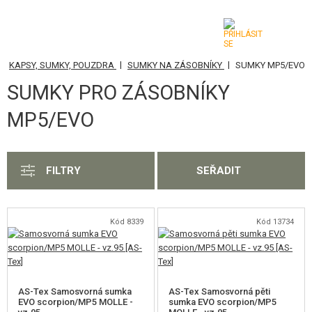
|
|
|
KAPSY, SUMKY, POUZDRA
SUMKY NA ZÁSOBNÍKY
SUMKY MP5/EVO
KATEGORIE
SUMKY PRO ZÁSOBNÍKY
AIRSOFTOVÉ ZBRANĚ
MP5/EVO
VZDUCHOVÉ ZBRANĚ, PRAKY
GRANÁTOMETY, GRANÁTY
FILTRY
SEŘADIT
KULIČKY, PLYN
Kód 8339
Kód 13734
AKUMULÁTORY, NABÍJEČKY
ZÁSOBNÍKY, PLNIČKY
BRÝLE, MASKY
AS-Tex Samosvorná sumka
AS-Tex Samosvorná pěti
EVO scorpion/MP5 MOLLE -
sumka EVO scorpion/MP5