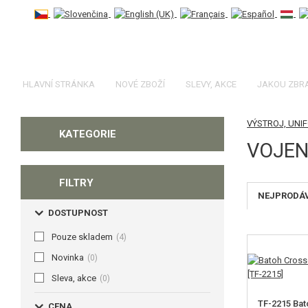
HLAVNÍ STRÁNKA
NOVÉ ZBOŽÍ
SLEVY, AKCE
JAKOU ZBR
VÝSTROJ, UNI
KATEGORIE
VOJEN
FILTRY
NEJPRODÁ
DOSTUPNOST
Pouze skladem
(4)
Novinka
(0)
Sleva, akce
(0)
TF-2215 Bat
CENA