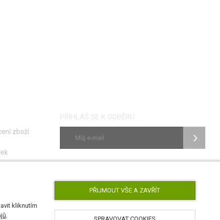
PŘIHLAŠ SE K ODBĚRU
ení zboží
vek
ky
SLEDUJ NÁS
poruch
PŘIJMOUT VŠE A ZAVŘÍT
vit kliknutím
jů
.
SPRAVOVAT COOKIES