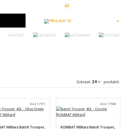
Kč
€
$
Ft
lei
Přihlásit se
KONTAKT
Zobrazit
produktů
Kód 17971
Kód 17968
T Military Batoh Trooper,
KOMBAT Military Batoh Trooper,