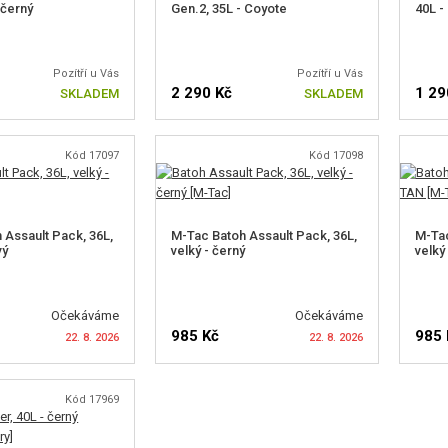
 černý
Gen.2, 35L - Coyote
40L -
Pozítří u Vás
Pozítří u Vás
2 290 Kč
1 29
SKLADEM
SKLADEM
Kód 17097
Kód 17098
 Assault Pack, 36L,
M-Tac Batoh Assault Pack, 36L,
M-Tac
vý
velký - černý
velký
Očekáváme
Očekáváme
985 Kč
985 
22. 8. 2026
22. 8. 2026
Kód 17969
T DOSTUPNOST
HLÍDAT DOSTUPNOST
H