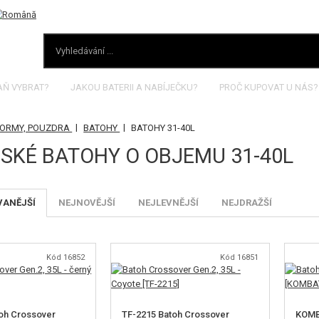
AŇ VYBRAT?
JAKOU BATERII A NABÍJEČKU?
PROČ KUPOVAT U NÁS?
|
|
FORMY, POUZDRA
BATOHY
BATOHY 31-40L
SKÉ BATOHY O OBJEMU 31-40L
VANĚJŠÍ
NEJNOVĚJŠÍ
NEJLEVNĚJŠÍ
NEJDRAŽŠÍ
Kód 16852
Kód 16851
oh Crossover
TF-2215 Batoh Crossover
KOMBA