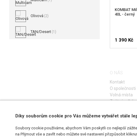
(1)
KOMBAT Mili
40L - černý
Olivová
(2)
TAN/Desert
(1)
1 390 Kč
HLÍDA
O NÁS
Kontakt
O společnosti
Volná místa
Zpětný odběr e
Díky souborům cookie pro Vás můžeme vytvářet stále le
Soubory cookie používáme, abychom Vám poskytli co nejlepší zážite
na Přijmout vše a zavřít nebo můžete své nastavení přizpůsobit klikn