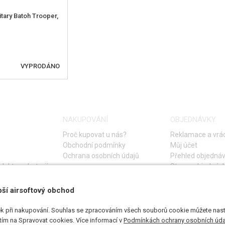
tary Batoh Trooper,
VYPRODÁNO
T DOSTUPNOST
NAKUPOVÁNÍ
OBJEDNÁVKY
Proč kupovat u nás?
Reklamace a vrác
Obchodní podmínky
Můj účet
Ochrana osobních údajů
Přehled objedná
lektro a baterií
Storno objednáv
Časté otázky
Návod na řešení 
pší airsoftový obchod
k při nakupování. Souhlas se zpracováním všech souborů cookie můžete nasta
utím na Spravovat cookies. Více informací v
Podmínkách ochrany osobních úda