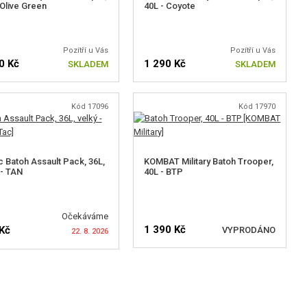
 Olive Green
40L - Coyote
Pozítří u Vás
Pozítří u Vás
0 Kč
1 290 Kč
SKLADEM
SKLADEM
Kód 17096
Kód 17970
 Batoh Assault Pack, 36L,
KOMBAT Military Batoh Trooper,
 - TAN
40L - BTP
Očekáváme
1 390 Kč
Kč
VYPRODÁNO
22. 8. 2026
HLÍDAT DOSTUPNOST
LÍDAT DOSTUPNOST