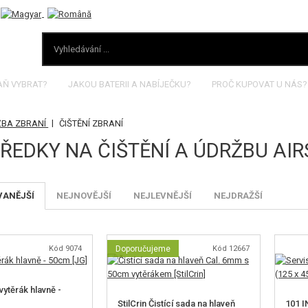
AŇ VYBRAT?
JAKOU BATERII A NABÍJEČKU?
PROČ KUPOVAT U NÁS?
|
ŽBA ZBRANÍ
ČIŠTĚNÍ ZBRANÍ
ŘEDKY NA ČIŠTĚNÍ A ÚDRŽBU AIR
VANĚJŠÍ
NEJNOVĚJŠÍ
NEJLEVNĚJŠÍ
NEJDRAŽŠÍ
Kód 9074
Doporučujeme
Kód 12667
vytěrák hlavně -
StilCrin Čistící sada na hlaveň
101 I