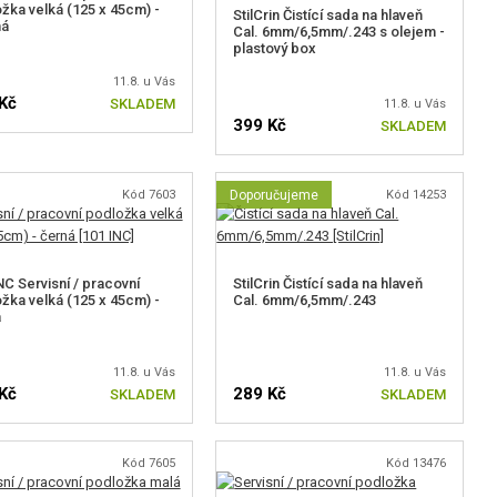
žka velká (125 x 45cm) -
StilCrin Čistící sada na hlaveň
ná
Cal. 6mm/6,5mm/.243 s olejem -
plastový box
11.8. u Vás
Kč
SKLADEM
11.8. u Vás
399 Kč
SKLADEM
Kód 7603
Doporučujeme
Kód 14253
NC Servisní / pracovní
StilCrin Čistící sada na hlaveň
žka velká (125 x 45cm) -
Cal. 6mm/6,5mm/.243
á
11.8. u Vás
11.8. u Vás
Kč
289 Kč
SKLADEM
SKLADEM
Kód 7605
Kód 13476