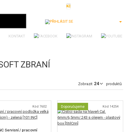
Kč
€
$
Ft
lei
Přihlásit se
KONTAKT
SOFT ZBRANÍ
Zobrazit
produktů
Kód 7602
Doporučujeme
Kód 14254
NC Servisní / pracovní