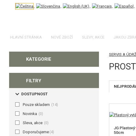
HLAVNÍ STRÁNKA
NOVÉ ZBOŽÍ
SLEVY, AKCE
JAKOU ZBR
SERVIS A ÚDR
KATEGORIE
PROST
FILTRY
NEJPRODÁ
DOSTUPNOST
Pouze skladem
(14)
Novinka
(0)
Sleva, akce
(0)
JG Plastový 
Doporučujeme
(4)
50cm