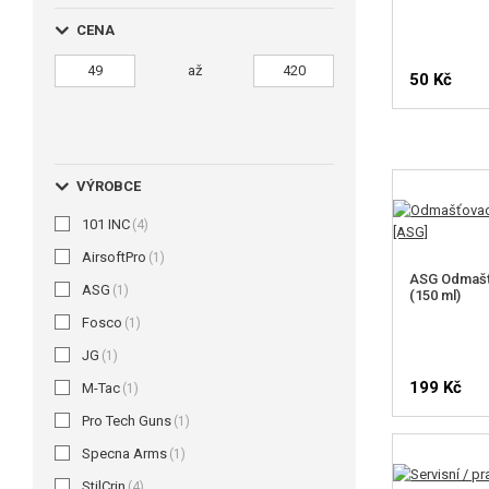
CENA
až
50 Kč
VÝROBCE
101 INC
(4)
AirsoftPro
(1)
ASG Odmašťo
ASG
(1)
(150 ml)
Fosco
(1)
JG
(1)
199 Kč
M-Tac
(1)
Pro Tech Guns
(1)
Specna Arms
(1)
StilCrin
(4)