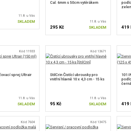
Cal. 6mm s 50cm vytěrákem
podlo
zele
11.8. u Vás
SKLADEM
11.8. u Vás
295 Kč
419 
SKLADEM
Kód 11933
Kód 13671
vací sprej Ultrair
StilCrin Čistící ubrousky pro
101 I
vnitřní hlavně 10 x 4,3 cm - 15 ks
podlo
čern
11.8. u Vás
11.8. u Vás
95 Kč
419 
SKLADEM
SKLADEM
Kód 7604
Kód 13475