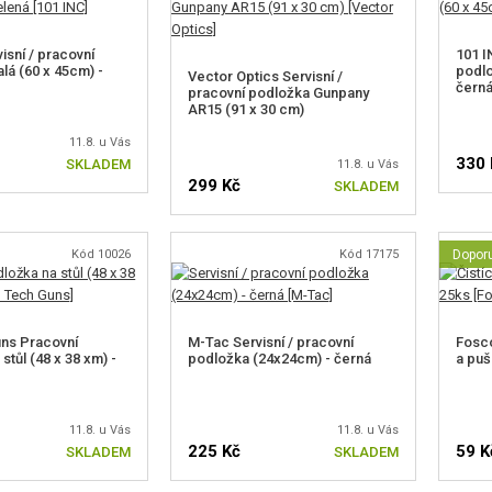
isní / pracovní
101 I
lá (60 x 45cm) -
podlo
Vector Optics Servisní /
čern
pracovní podložka Gunpany
AR15 (91 x 30 cm)
11.8. u Vás
330 
SKLADEM
11.8. u Vás
299 Kč
SKLADEM
Kód 10026
Kód 17175
Dopor
ns Pracovní
M-Tac Servisní / pracovní
Fosco
stůl (48 x 38 xm) -
podložka (24x24cm) - černá
a puš
11.8. u Vás
11.8. u Vás
225 Kč
59 K
SKLADEM
SKLADEM