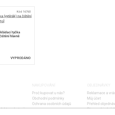
H
Kód 16760
kládací tyčka
čištění hlavně
VYPRODÁNO
T DOSTUPNOST
NAKUPOVÁNÍ
OBJEDNÁVKY
Proč kupovat u nás?
Reklamace a vrác
Obchodní podmínky
Můj účet
Ochrana osobních údajů
Přehled objedná
lektro a baterií
Storno objednáv
Časté otázky