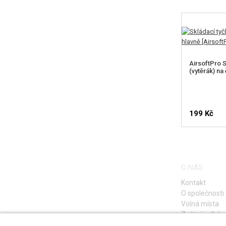
AirsoftPro S
(vytěrák) na 
199 Kč
HLÍDA
O NÁS
Kontakt
O společnosti
Volná místa
Zpětný odběr e