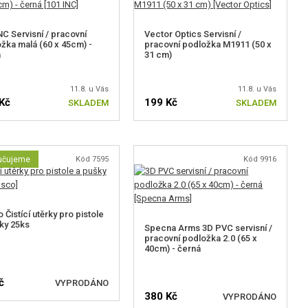
NC Servisní / pracovní
Vector Optics Servisní /
žka malá (60 x 45cm) -
pracovní podložka M1911 (50 x
á
31 cm)
11.8. u Vás
11.8. u Vás
Kč
199 Kč
SKLADEM
SKLADEM
učujeme
Kód 7595
Kód 9916
 Čistící utěrky pro pistole
ky 25ks
Specna Arms 3D PVC servisní /
pracovní podložka 2.0 (65 x
40cm) - černá
č
VYPRODÁNO
380 Kč
VYPRODÁNO