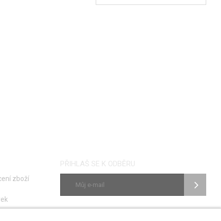
LÍDAT DOSTUPNOST
HLÍDAT DOSTUPNOST
PŘIHLAŠ SE K ODBĚRU
ení zboží
vek
ky
SLEDUJ NÁS