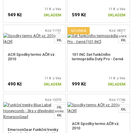
VÝSTROJ, UNIFORMY, POUZDRA
S
11.8. u Vás
11.8. u Vás
949 Kč
599 Kč
SKLADEM
SKLADEM
MASKOVÁNÍ, BARVY, PÁSKY
M
L
S
VYSÍLAČKY, HEADSETY, KAMERY
Kód 11751
NOVINKA
Kód 18377
XL
L
ZVOLTE VELIKOST
ZVOLTE VELIKOST
XXL
XXL
DOPLŇKY KE ZBRANÍM, POPRUHY
ACR Spodky termo AČR vz.
101 INC Set funkčního
NÁHRADNÍ DÍLY, UPGRADE
2010
termoprádla Duty Pro - černé
SERVIS A ÚDRŽBA ZBRANÍ
S
11.8. u Vás
11.8. u Vás
SEBEOBRANA, VÝCVIK, NOŽE
490 Kč
999 Kč
SKLADEM
SKLADEM
M
L
L
TERČE, STŘELNICE
XL
Kód 15370
Kód 11746
XL
ZVOLTE VELIKOST
ZVOLTE VELIKOST
3XL
OUTDOOR A BUSHCRAFT
XXL
4XL
SPANÍ
ACR Spodky termo AČR vz.
2010
EmersonGear Funkční trenky