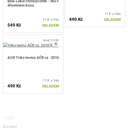
Blue Label Honeycomb - 3ks v
VAŘENÍ
dřevěném boxu
OBLEČENÍ
11.8. u Vás
490 Kč
SKLADEM
11.8. u Vás
549 Kč
KŠILTOVKY, ČEPICE
SKLADEM
KLOBOUKY
L
ZVOLTE VELIKOST
Kód 11741
XL
ZVOLTE VELIKOST
ŠÁTKY
ACR Triko termo AČR vz. 2010
BUNDY, SVETRY
PLÁŠTĚNKY, PONČA
11.8. u Vás
TRIČKA, KOŠILE, MIKINY
490 Kč
SKLADEM
KALHOTY, KRAŤASY
ZVOLTE VELIKOST
SPODNÍ A TERMOPRÁDLO
O NÁS
PONOŽKY
Kontakt