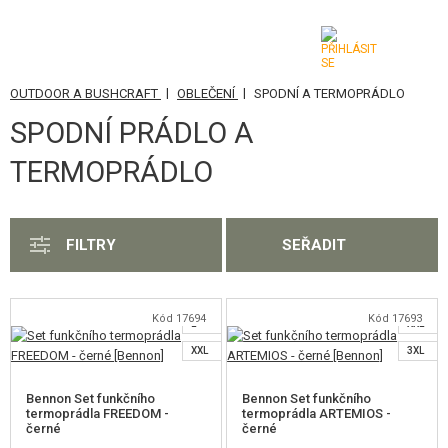
|
|
OUTDOOR A BUSHCRAFT
OBLEČENÍ
SPODNÍ A TERMOPRÁDLO
KATEGORIE
SPODNÍ PRÁDLO A
AIRSOFTOVÉ ZBRANĚ
TERMOPRÁDLO
VZDUCHOVÉ ZBRANĚ, PRAKY
GRANÁTOMETY, GRANÁTY
FILTRY
SEŘADIT
S
M
KULIČKY, PLYN
S
L
Kód 17694
Kód 17693
AKUMULÁTORY, NABÍJEČKY
L
XXL
XXL
3XL
ZÁSOBNÍKY, PLNIČKY
Bennon Set funkčního
Bennon Set funkčního
BRÝLE, MASKY
termoprádla FREEDOM -
termoprádla ARTEMIOS -
černé
černé