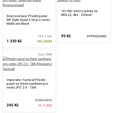
101 INC Velcro pásky na
MOLLE, 4ks - Zelené
EmersonGear Přední panel
MF Style Quad 5.56 pro vestu -
Multicam Black
99 Kč
VYPRODÁNO
10.8. u Vás
1 330 Kč
SKLADEM
HLÍDAT DOSTUPNOST
Kód 12589
Imperator Tactical Přední
panel se třemi sumkami pro
vestu JPC 2.0 - TAN
Očekáváme
245 Kč
30. 9. 2026