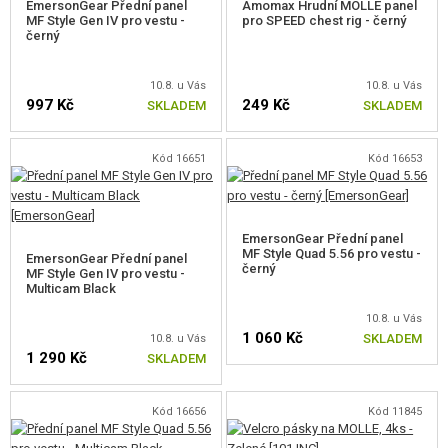
EmersonGear Přední panel
Amomax Hrudní MOLLE panel
MF Style Gen IV pro vestu -
pro SPEED chest rig - černý
NOVINKY
černý
SLEVY, AKCE
10.8. u Vás
10.8. u Vás
997 Kč
249 Kč
SKLADEM
SKLADEM
KONTAKT
Kód 16651
Kód 16653
EmersonGear Přední panel
MF Style Quad 5.56 pro vestu -
EmersonGear Přední panel
černý
MF Style Gen IV pro vestu -
Multicam Black
10.8. u Vás
1 060 Kč
SKLADEM
10.8. u Vás
1 290 Kč
SKLADEM
Kód 16656
Kód 11845