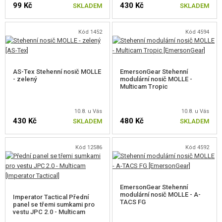
99 Kč
430 Kč
VÝSTROJ, UNIFORMY, POUZDRA
SKLADEM
SKLADEM
POUZDRA NA ZBRANĚ
Kód 1452
Kód 4594
HELMY, POKRÝVKY HLAVY
UNIFORMY, TRIČKA, KALHOTY, BUNDY
AS-Tex Stehenní nosič MOLLE
EmersonGear Stehenní
- zelený
modulární nosič MOLLE -
Multicam Tropic
DĚTSKÁ VÝSTROJ
VESTY
10.8. u Vás
10.8. u Vás
430 Kč
480 Kč
SKLADEM
SKLADEM
BATOHY
RUKAVICE
Kód 12586
Kód 4592
OPASKY
EmersonGear Stehenní
CHRÁNIČE
modulární nosič MOLLE - A-
Imperator Tactical Přední
TACS FG
panel se třemi sumkami pro
MOLLE PANELY
vestu JPC 2.0 - Multicam