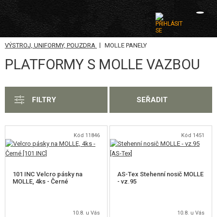
|
VÝSTROJ, UNIFORMY, POUZDRA
MOLLE PANELY
KATEGORIE
PLATFORMY S MOLLE VAZBOU
AIRSOFTOVÉ ZBRANĚ
VZDUCHOVÉ ZBRANĚ, PRAKY
FILTRY
SEŘADIT
GRANÁTOMETY, GRANÁTY
KULIČKY, PLYN
Kód 11846
Kód 1451
AKUMULÁTORY, NABÍJEČKY
101 INC Velcro pásky na
AS-Tex Stehenní nosič MOLLE
ZÁSOBNÍKY, PLNIČKY
MOLLE, 4ks - Černé
- vz.95
BRÝLE, MASKY
10.8. u Vás
10.8. u Vás