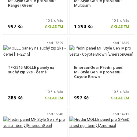
MF Style Gen IV pro vestu -
MF Style Gen IV pro vestu -
Ranger Green
Multicam
DOPLŇKY KE ZBRANÍM, POPRUHY
10.8. u Vás
10.8. u Vás
NÁHRADNÍ DÍLY, UPGRADE
997 Kč
1 290 Kč
SKLADEM
SKLADEM
SERVIS A ÚDRŽBA ZBRANÍ
Kód 15899
Kód 16649
SEBEOBRANA, VÝCVIK, NOŽE
TERČE, STŘELNICE
TF-2215 MOLLE panely na
EmersonGear Přední panel
suchý zip 2ks - černé
MF Style Gen IV pro vestu -
Coyote Brown
OUTDOOR A BUSHCRAFT
JÍDLO
10.8. u Vás
10.8. u Vás
385 Kč
997 Kč
SKLADEM
SKLADEM
STAVEBNICE, MODELY
Kód 16648
Kód 14211
REKLAMNÍ PŘEDMĚTY
POŠKOZENÉ, POUŽITÉ ZBOŽÍ