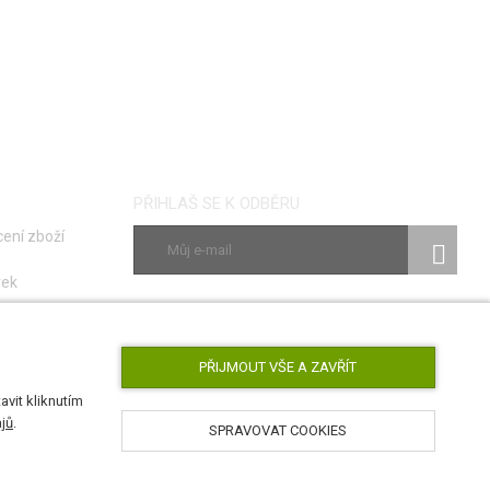
PŘIHLAŠ SE K ODBĚRU
ení zboží
vek
ky
SLEDUJ NÁS
poruch
PŘIJMOUT VŠE A ZAVŘÍT
vit kliknutím
jů
.
SPRAVOVAT COOKIES
AirsoftPro.cz © 2026