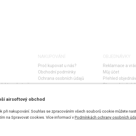
NAKUPOVÁNÍ
OBJEDNÁVKY
Proč kupovat u nás?
Reklamace a vrác
Obchodní podmínky
Můj účet
Ochrana osobních údajů
Přehled objedná
lektro a baterií
Storno objednáv
Časté otázky
Návod na řešení 
pší airsoftový obchod
k při nakupování. Souhlas se zpracováním všech souborů cookie můžete nasta
utím na Spravovat cookies. Více informací v
Podmínkách ochrany osobních úda