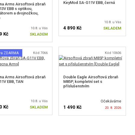
KeyMod SA-G11V EBB, černá
a Arms Airsoftová zbraň
3V EBB s optikou,
átorem a dvojnožkou,
á
10.8. u Vás
4 890 Kč
SKLADEM
10.8. u Vás
9 Kč
SKLADEM
va ZDARMA
Kód 7066
Kód 10606
a Arms Airsoftová zbraň
Double Eagle Airsoftová zbraň
11V EBB, TAN
M85P, kompletní set s
příslušenstvím
Očekáváme
10.8. u Vás
0 Kč
1 490 Kč
SKLADEM
20. 8. 2026
HLÍDAT DOSTUPNOST