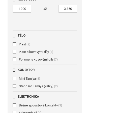
až
TĚLO
Plast
(2)
Plast s kovovými díly
(1)
Polymer s kovovými díly
(7)
KONEKTOR
Mini Tamiya
(8)
Standard Tamiya (velký)
(2)
ELEKTRONIKA
Běžné spoušťové kontakty
(3)
Mikrospínač