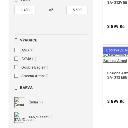
SA-G12V EBB
až
3 899 Kč
VÝROBCE
ASG
(1)
Doprava ZD
CYMA
(1)
Double Eagle
(1)
Specna Arms
Specna Arms
(7)
SA-G12 EBB
BARVA
3 899 Kč
Černá
(7)
TAN/Desert
(3)