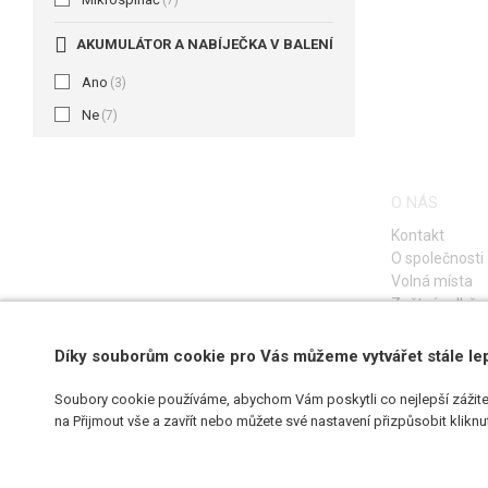
(7)
AKUMULÁTOR A NABÍJEČKA V BALENÍ
Ano
(3)
Ne
(7)
O NÁS
Kontakt
O společnosti
Volná místa
Zpětný odběr e
Díky souborům cookie pro Vás můžeme vytvářet stále le
Soubory cookie používáme, abychom Vám poskytli co nejlepší zážite
na Přijmout vše a zavřít nebo můžete své nastavení přizpůsobit klikn