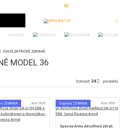
Kč
€
$
Ft
lei
Přihlásit se
KONTAKT
|
G36 ELEKTRICKÉ ZBRANĚ
NĚ MODEL 36
Zobrazit
produktů
va ZDARMA
Kód 7074
Doprava ZDARMA
Kód 7070
Specna Arms Airsoftová zbraň