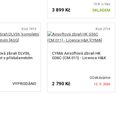
10.8. u Vás
3 899 Kč
SKLADEM
Kód 7415
Kód 2714
ová zbraň DLV36,
CYMA Airsoftová zbraň HK
t s příslušenstvím
G36C (CM.011) - Licence H&K
Očekáváme
2 790 Kč
VYPRODÁNO
15. 9. 2026
T DOSTUPNOST
HLÍDAT DOSTUPNOST