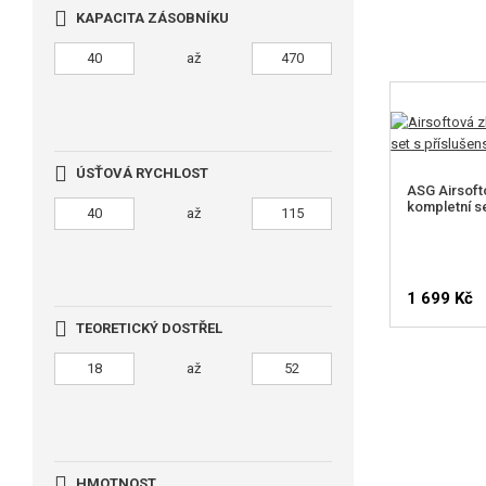
KAPACITA ZÁSOBNÍKU
až
ÚSŤOVÁ RYCHLOST
ASG Airsoft
kompletní se
až
1 699 Kč
TEORETICKÝ DOSTŘEL
až
HLÍDA
HMOTNOST