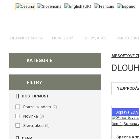
HLAVNÍ STRÁNKA
NOVÉ ZBOŽÍ
SLEVY, AKCE
JAKOU ZBR
AIRSOFTOVÉ 
KATEGORIE
DLOUH
FILTRY
NEJPRODÁ
DOSTUPNOST
Pouze skladem
(7)
Doprava ZD
Novinka
(0)
Sleva, akce
(0)
Specna Arms
CENA