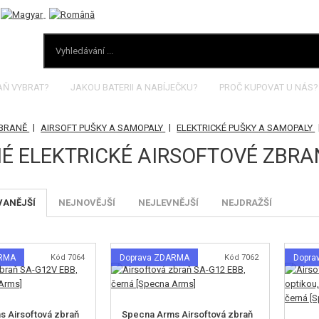
AŇ VYBRAT?
JAKOU BATERII A NABÍJEČKU?
PROČ KUPOVAT U NÁS?
|
|
ZBRANĚ
AIRSOFT PUŠKY A SAMOPALY
ELEKTRICKÉ PUŠKY A SAMOPALY
É ELEKTRICKÉ AIRSOFTOVÉ ZBRA
VANĚJŠÍ
NEJNOVĚJŠÍ
NEJLEVNĚJŠÍ
NEJDRAŽŠÍ
ARMA
Kód 7064
Doprava ZDARMA
Kód 7062
Dopra
 Airsoftová zbraň
Specna Arms Airsoftová zbraň