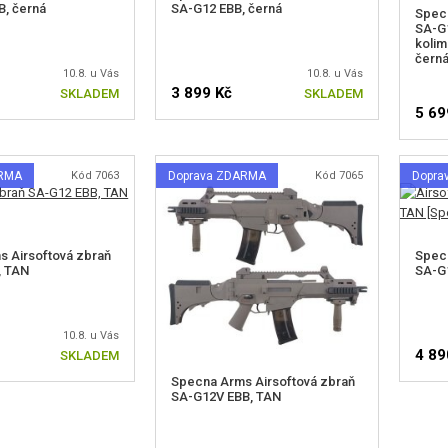
, černá
SA-G12 EBB, černá
Specn
SA-G1
kolim
čern
10.8. u Vás
10.8. u Vás
3 899 Kč
SKLADEM
SKLADEM
5 69
ARMA
Kód 7063
Doprava ZDARMA
Kód 7065
Dopra
 Airsoftová zbraň
Specn
, TAN
SA-G
10.8. u Vás
4 89
SKLADEM
Specna Arms Airsoftová zbraň
SA-G12V EBB, TAN