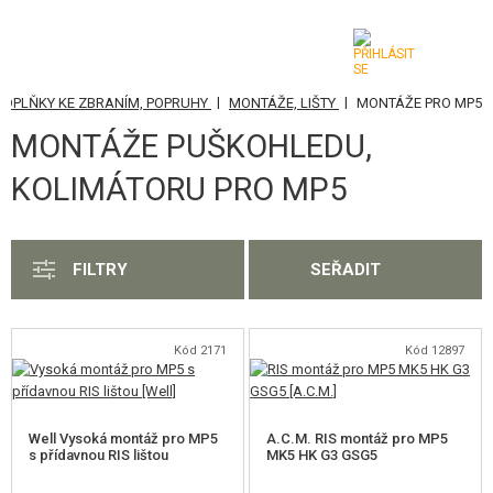
|
|
DOPLŇKY KE ZBRANÍM, POPRUHY
MONTÁŽE, LIŠTY
MONTÁŽE PRO MP5
KATEGORIE
MONTÁŽE PUŠKOHLEDU,
AIRSOFTOVÉ ZBRANĚ
KOLIMÁTORU PRO MP5
VZDUCHOVÉ ZBRANĚ, PRAKY
GRANÁTOMETY, GRANÁTY
FILTRY
SEŘADIT
KULIČKY, PLYN
Kód 2171
Kód 12897
AKUMULÁTORY, NABÍJEČKY
ZÁSOBNÍKY, PLNIČKY
Well Vysoká montáž pro MP5
A.C.M. RIS montáž pro MP5
BRÝLE, MASKY
s přídavnou RIS lištou
MK5 HK G3 GSG5