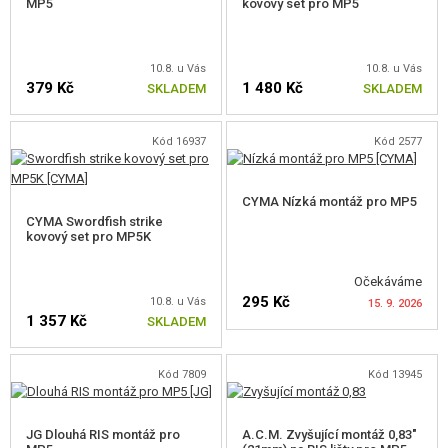
MP5
kovový set pro MP5
RIS LIŠTY PRO M-LOK
RIS LIŠTY PRO KEYMOD
10.8. u Vás
10.8. u Vás
379 Kč
1 480 Kč
SKLADEM
SKLADEM
MONTÁŽE PRO AK, SVD
Kód 16937
Kód 2577
MONTÁŽE PRO MP5
MONTÁŽE PRO PISTOLE
CYMA Nízká montáž pro MP5
CYMA Swordfish strike
MONTÁŽE PRO SVÍTILNY
kovový set pro MP5K
ZVYŠUJÍCÍ MONTÁŽE
Očekáváme
295 Kč
10.8. u Vás
15. 9. 2026
MONTÁŽE NA HELMU A BRÝLE
1 357 Kč
SKLADEM
OSTATNÍ MONTÁŽE
HLÍDAT DOSTUPNOST
Kód 7809
Kód 13945
SPONY, MAGPUL OKA
JG Dlouhá RIS montáž pro
A.C.M. Zvyšující montáž 0,83"
BATERIOVÉ BOXY