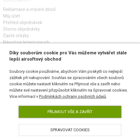
OBJEDNÁVKY
JÍDLO
Reklamace a vrácení zboží
Můj účet
STAVEBNICE, MODELY
Přehled objednávek
Storno objednávky
REKLAMNÍ PŘEDMĚTY
Časté otázky
Návod na řešení poruch
POŠKOZENÉ, POUŽITÉ ZBOŽÍ
Díky souborům cookie pro Vás můžeme vytvářet stále
PŘIHLAŠ SE K ODBĚRU
lepší airsoftový obchod
NOVINKY
Soubory cookie používáme, abychom Vám poskytli co nejlepší
SLEVY, AKCE
zážitek při nakupování. Souhlas se zpracováním všech souborů
cookie můžete nastavit kliknutím na Přijmout vše a zavřít nebo
SLEDUJ NÁS
můžete své nastavení přizpůsobit kliknutím na Spravovat cookies.
KONTAKT
Více informací v
Podmínkách ochrany osobních údajů
.
PŘIJMOUT VŠE A ZAVŘÍT
SPRAVOVAT COOKIES
AirsoftPro.cz © 2026