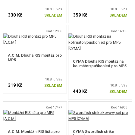
VÝSTROJ, UNIFORMY, POUZDRA
10.8. u Vás
10.8. u Vás
330 Kč
359 Kč
SKLADEM
SKLADEM
MASKOVÁNÍ, BARVY, PÁSKY
VYSÍLAČKY, HEADSETY, KAMERY
Kód 12896
Kód 16935
DOPLŇKY KE ZBRANÍM, POPRUHY
A.C.M. Dlouhá RIS montáž pro
RUKOJETI NA PŘEDPAŽBÍ
MP5
CYMA Dlouhá RIS montáž na
kolimátor/puškohled pro MP5
KRYTKY NA PŘEDPAŽBÍ
10.8. u Vás
TLUMIČE, KONCOVKY, REDUKCE
319 Kč
SKLADEM
10.8. u Vás
440 Kč
SKLADEM
LASERY, SVÍTILNY
KOLIMÁTORY, PUŠKOHLEDY, DALEKOHLEDY
Kód 17477
Kód 16936
MONTÁŽE, LIŠTY
RIS LIŠTY BĚŽNÉ
A.C.M. Montážní RIS lišta pro
CYMA Swordfish strike