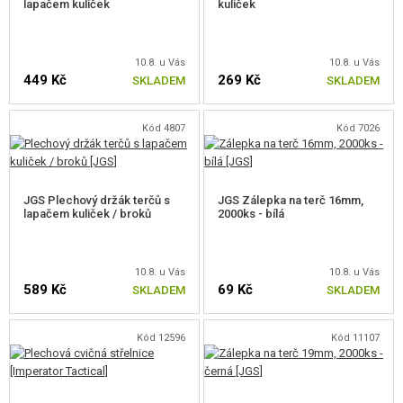
lapačem kuliček
kuliček
VÝSTROJ, UNIFORMY, POUZDRA
MASKOVÁNÍ, BARVY, PÁSKY
10.8. u Vás
10.8. u Vás
449 Kč
269 Kč
SKLADEM
SKLADEM
VYSÍLAČKY, HEADSETY, KAMERY
Kód 4807
Kód 7026
DOPLŇKY KE ZBRANÍM, POPRUHY
NÁHRADNÍ DÍLY, UPGRADE
JGS Plechový držák terčů s
JGS Zálepka na terč 16mm,
SERVIS A ÚDRŽBA ZBRANÍ
lapačem kuliček / broků
2000ks - bílá
SEBEOBRANA, VÝCVIK, NOŽE
10.8. u Vás
10.8. u Vás
589 Kč
69 Kč
SKLADEM
SKLADEM
TERČE, STŘELNICE
TERČE
Kód 12596
Kód 11107
STŘELNICE A PŘÍSLUŠENSTVÍ