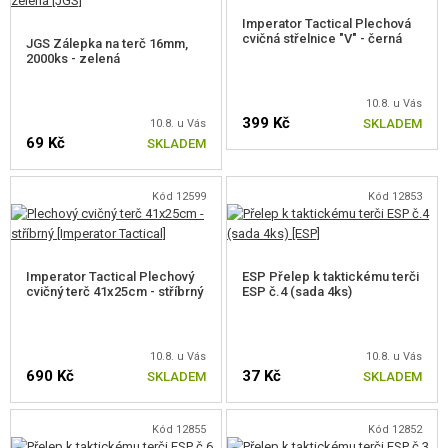
Imperator Tactical Plechová
cvičná střelnice "V" - černá
JGS Zálepka na terč 16mm,
2000ks - zelená
10.8. u Vás
399 Kč
SKLADEM
10.8. u Vás
69 Kč
SKLADEM
Kód 12599
Kód 12853
Imperator Tactical Plechový
ESP Přelep k taktickému terči
cvičný terč 41x25cm - stříbrný
ESP č.4 (sada 4ks)
10.8. u Vás
10.8. u Vás
690 Kč
37 Kč
SKLADEM
SKLADEM
Kód 12855
Kód 12852