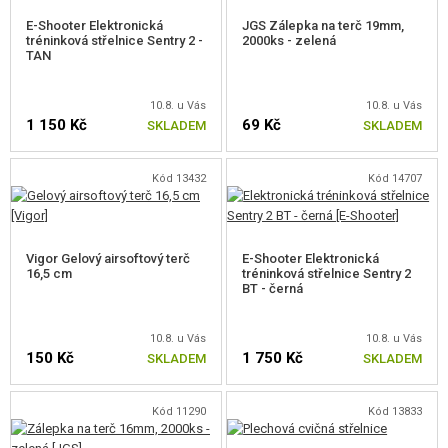
E-Shooter Elektronická
JGS Zálepka na terč 19mm,
tréninková střelnice Sentry 2 -
2000ks - zelená
TAN
10.8. u Vás
10.8. u Vás
1 150 Kč
69 Kč
SKLADEM
SKLADEM
Kód 13432
Kód 14707
Vigor Gelový airsoftový terč
E-Shooter Elektronická
16,5 cm
tréninková střelnice Sentry 2
BT - černá
10.8. u Vás
10.8. u Vás
150 Kč
1 750 Kč
SKLADEM
SKLADEM
Kód 11290
Kód 13833