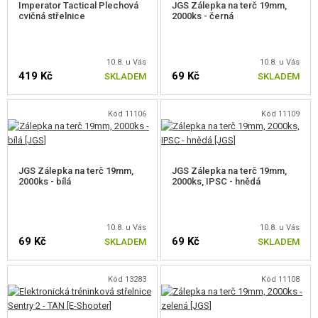
OUTDOOR A BUSHCRAFT
Imperator Tactical Plechová
JGS Zálepka na terč 19mm,
cvičná střelnice
2000ks - černá
JÍDLO
10.8. u Vás
10.8. u Vás
STAVEBNICE, MODELY
419 Kč
69 Kč
SKLADEM
SKLADEM
REKLAMNÍ PŘEDMĚTY
Kód 11106
Kód 11109
POŠKOZENÉ, POUŽITÉ ZBOŽÍ
NOVINKY
JGS Zálepka na terč 19mm,
JGS Zálepka na terč 19mm,
2000ks - bílá
2000ks, IPSC - hnědá
SLEVY, AKCE
10.8. u Vás
10.8. u Vás
KONTAKT
69 Kč
69 Kč
SKLADEM
SKLADEM
Kód 13283
Kód 11108