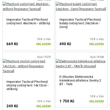
Imperator Tactical Plechový
Imperator Tactical Plechový
cvičný terč 46x34cm - stříbrný
kulatý cvičný terč 24x24cm -
černý
10.8. u Vás
10.8. u Vás
669 Kč
490 Kč
SKLADEM
SKLADEM
Kód 17579
Kód 14708
E-Shooter Elektronická
tréninková střelnice Sentry 2
Imperator Tactical Plechový
BT - TAN
otočný cvičný terč 14x12cm -
stříbrný
10.8. u Vás
1 750 Kč
SKLADEM
10.8. u Vás
249 Kč
SKLADEM