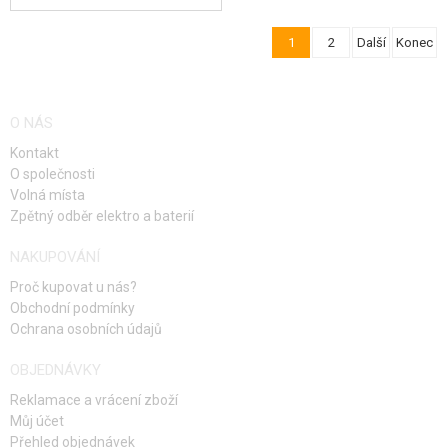
1
2
Další
Konec
O NÁS
Kontakt
O společnosti
Volná místa
Zpětný odběr elektro a baterií
NAKUPOVÁNÍ
Proč kupovat u nás?
Obchodní podmínky
Ochrana osobních údajů
OBJEDNÁVKY
Reklamace a vrácení zboží
Můj účet
Přehled objednávek