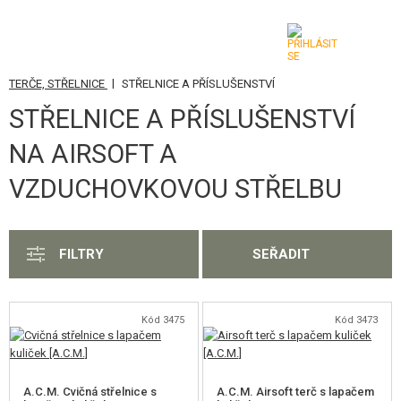
|
TERČE, STŘELNICE
STŘELNICE A PŘÍSLUŠENSTVÍ
KATEGORIE
STŘELNICE A PŘÍSLUŠENSTVÍ
AIRSOFTOVÉ ZBRANĚ
NA AIRSOFT A
VZDUCHOVÉ ZBRANĚ, PRAKY
VZDUCHOVKOVOU STŘELBU
GRANÁTOMETY, GRANÁTY
KULIČKY, PLYN
FILTRY
SEŘADIT
AKUMULÁTORY, NABÍJEČKY
Kód 3475
Kód 3473
ZÁSOBNÍKY, PLNIČKY
BRÝLE, MASKY
A.C.M. Cvičná střelnice s
A.C.M. Airsoft terč s lapačem