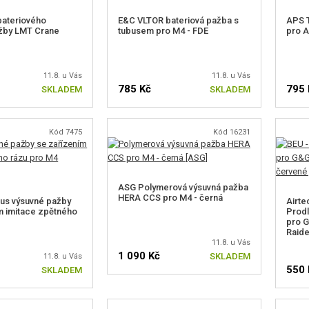
bateriového
E&C VLTOR bateriová pažba s
APS 
ažby LMT Crane
tubusem pro M4 - FDE
pro 
11.8. u Vás
11.8. u Vás
785 Kč
795 
SKLADEM
SKLADEM
Kód 7475
Kód 16231
ASG Polymerová výsuvná pažba
HERA CCS pro M4 - černá
us výsuvné pažby
Airte
m imitace zpětného
Prodl
pro 
Raide
11.8. u Vás
1 090 Kč
SKLADEM
11.8. u Vás
550 
SKLADEM