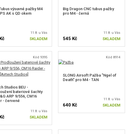
Tubus výsuvné pažby M4
Big Dragon CNC tubus pažby
APS AK s QD okem
pro M4 - černá
11.8. u Vás
11.8. u Vás
Kč
545 Kč
SKLADEM
SKLADEM
Kód 9395
Kód 8914
SLONG Airsoft Pažba "Ngel of
Death" pro M4 - TAN
ch Studios BEU -
oužení bateriové šachty
G&G ARP 9/556, CM16
11.8. u Vás
r - červené
640 Kč
SKLADEM
11.8. u Vás
Kč
SKLADEM