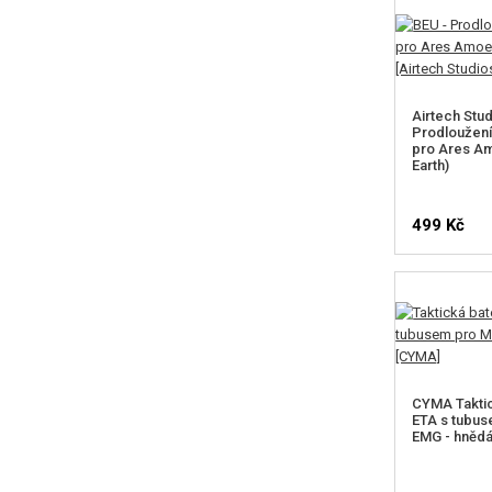
Airtech Stud
Prodloužení
pro Ares Am
Earth)
499 Kč
CYMA Taktic
ETA s tubus
EMG - hněd