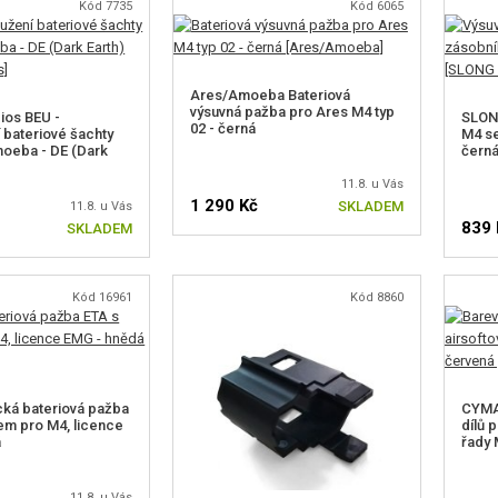
Kód 7735
Kód 6065
Ares/Amoeba Bateriová
výsuvná pažba pro Ares M4 typ
ios BEU -
SLONG
02 - černá
 bateriové šachty
M4 se
oeba - DE (Dark
čern
11.8. u Vás
1 290 Kč
SKLADEM
11.8. u Vás
839 
SKLADEM
Kód 16961
Kód 8860
ká bateriová pažba
CYMA
em pro M4, licence
dílů 
á
řady 
11.8. u Vás