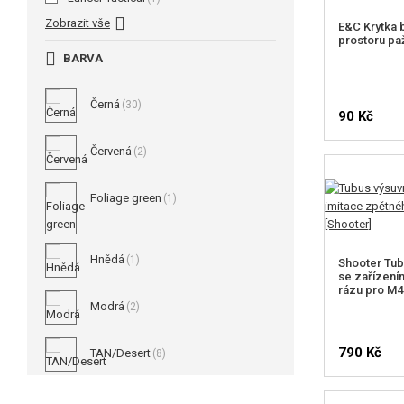
Zobrazit vše
E&C Krytka 
prostoru p
BARVA
Černá
(30)
90 Kč
Červená
(2)
Foliage green
(1)
Hnědá
(1)
Shooter Tub
se zařízení
rázu pro M4
Modrá
(2)
790 Kč
TAN/Desert
(8)