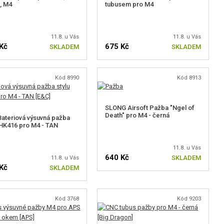
, M4
tubusem pro M4
11.8. u Vás
11.8. u Vás
Kč
675 Kč
SKLADEM
SKLADEM
Kód 8990
Kód 8913
SLONG Airsoft Pažba "Ngel of
Death" pro M4 - černá
ateriová výsuvná pažba
 HK416 pro M4 - TAN
11.8. u Vás
640 Kč
SKLADEM
11.8. u Vás
Kč
SKLADEM
Kód 3768
Kód 9203