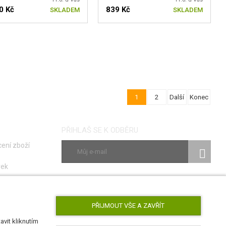
0 Kč
839 Kč
SKLADEM
SKLADEM
1
2
Další
Konec
PŘIHLAŠ SE K ODBĚRU
ení zboží
vek
ky
SLEDUJ NÁS
poruch
PŘIJMOUT VŠE A ZAVŘÍT
vit kliknutím