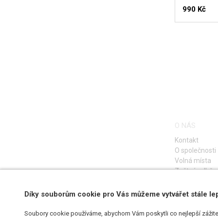
990 Kč
O NÁS
Kontakt
O společnosti
Volná místa
Zpětný odběr e
Díky souborům cookie pro Vás můžeme vytvářet stále le
Soubory cookie používáme, abychom Vám poskytli co nejlepší zážite