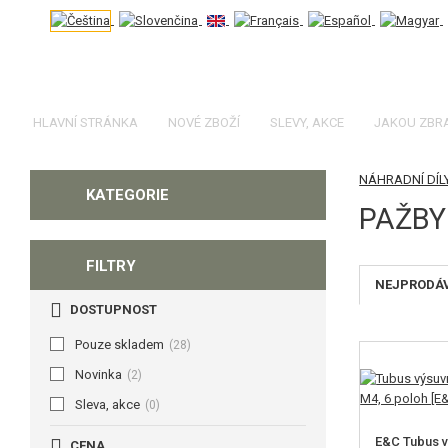
HLAVNÍ STRÁNKA
NOVÉ ZBOŽÍ
SLEVY, AKCE
JAKOU ZBR
NÁHRADNÍ DÍL
KATEGORIE
PAŽBY
FILTRY
NEJPRODÁ
DOSTUPNOST
Pouze skladem
(28)
Novinka
(2)
Sleva, akce
(0)
E&C Tubus v
CENA