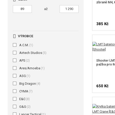
zbraně M4, 
až
385 Kč
VÝROBCE
A.C.M.
(1)
Airtech Studios
(5)
APS
Shooter LMT
(2)
pažba pro 
Ares/Amoeba
(1)
ASG
(1)
Big Dragon
(4)
650 Kč
CYMA
(7)
E&C
(8)
G&G
(2)
Lancer Tactical
(1)