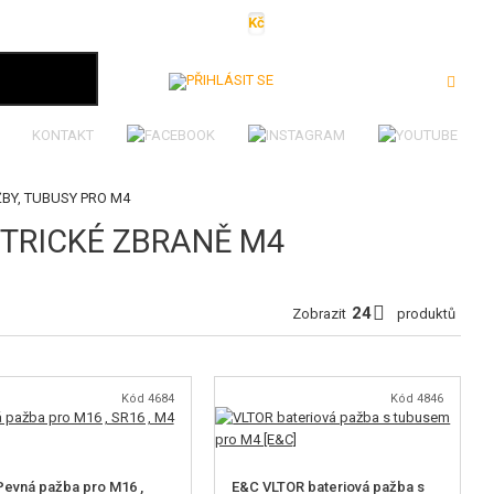
Kč
€
$
Ft
lei
Přihlásit se
KONTAKT
ŽBY, TUBUSY PRO M4
KTRICKÉ ZBRANĚ M4
Zobrazit
produktů
Kód 4684
Kód 4846
evná pažba pro M16 ,
E&C VLTOR bateriová pažba s