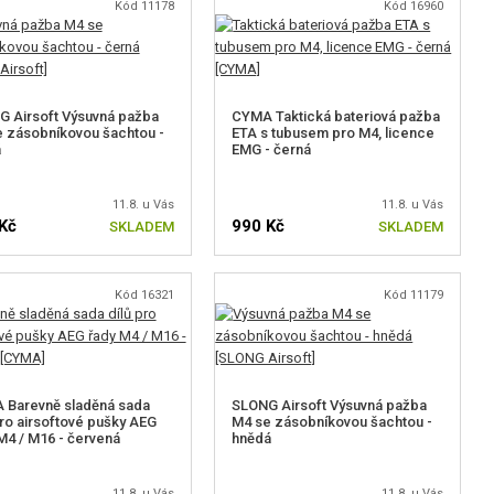
Kód 11178
Kód 16960
 Airsoft Výsuvná pažba
CYMA Taktická bateriová pažba
 zásobníkovou šachtou -
ETA s tubusem pro M4, licence
á
EMG - černá
11.8. u Vás
11.8. u Vás
Kč
990 Kč
SKLADEM
SKLADEM
Kód 16321
Kód 11179
 Barevně sladěná sada
SLONG Airsoft Výsuvná pažba
pro airsoftové pušky AEG
M4 se zásobníkovou šachtou -
M4 / M16 - červená
hnědá
11.8. u Vás
11.8. u Vás