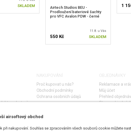
1 15
SKLADEM
Airtech Studios BEU -
Prodloužení bateriové šachty
pro VFC Avalon PDW - černé
11.8. u Vás
550 Kč
SKLADEM
NAKUPOVÁNÍ
OBJEDNÁVKY
Proč kupovat u nás?
Reklamace a vrác
Obchodní podmínky
Můj účet
Ochrana osobních údajů
Přehled objedná
lektro a baterií
Storno objednáv
Časté otázky
Návod na řešení 
pší airsoftový obchod
k při nakupování. Souhlas se zpracováním všech souborů cookie můžete nasta