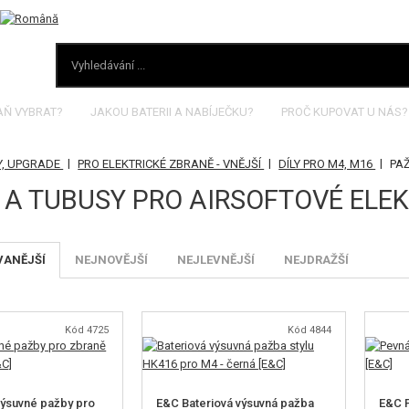
AŇ VYBRAT?
JAKOU BATERII A NABÍJEČKU?
PROČ KUPOVAT U NÁS?
|
|
|
Y, UPGRADE
PRO ELEKTRICKÉ ZBRANĚ - VNĚJŠÍ
DÍLY PRO M4, M16
PA
 A TUBUSY PRO AIRSOFTOVÉ ELE
VANĚJŠÍ
NEJNOVĚJŠÍ
NEJLEVNĚJŠÍ
NEJDRAŽŠÍ
Kód 4725
Kód 4844
ýsuvné pažby pro
E&C Bateriová výsuvná pažba
E&C P