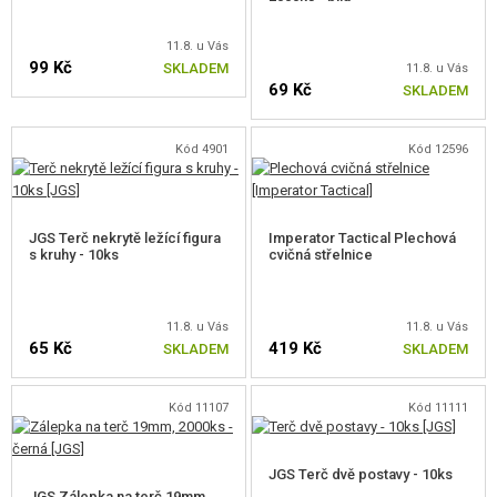
11.8. u Vás
99 Kč
SKLADEM
11.8. u Vás
69 Kč
SKLADEM
Kód 4901
Kód 12596
JGS Terč nekrytě ležící figura
Imperator Tactical Plechová
s kruhy - 10ks
cvičná střelnice
11.8. u Vás
11.8. u Vás
65 Kč
419 Kč
SKLADEM
SKLADEM
Kód 11107
Kód 11111
JGS Terč dvě postavy - 10ks
JGS Zálepka na terč 19mm,