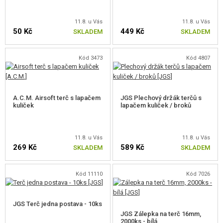
OUTDOOR A BUSHCRAFT
11.8. u Vás
11.8. u Vás
JÍDLO
50 Kč
449 Kč
SKLADEM
SKLADEM
STAVEBNICE, MODELY
Kód 3473
Kód 4807
REKLAMNÍ PŘEDMĚTY
POŠKOZENÉ, POUŽITÉ ZBOŽÍ
A.C.M. Airsoft terč s lapačem
JGS Plechový držák terčů s
kuliček
lapačem kuliček / broků
NOVINKY
11.8. u Vás
11.8. u Vás
SLEVY, AKCE
269 Kč
589 Kč
SKLADEM
SKLADEM
KONTAKT
Kód 11110
Kód 7026
JGS Terč jedna postava - 10ks
JGS Zálepka na terč 16mm,
2000ks - bílá