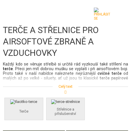
TERČE A STŘELNICE PRO
KATEGORIE
AIRSOFTOVÉ ZBRANĚ A
AIRSOFTOVÉ ZBRANĚ
VZDUCHOVKY
VZDUCHOVÉ ZBRANĚ, PRAKY
Každý kdo se věnuje střelbě si určitě rád vyzkouší také střílení na 
GRANÁTOMETY, GRANÁTY
terče
. Přeci jen mít dobrou mušku se vyplatí i při airsoftovém boji. 
Proto také v naší nabídce naleznete nejrůznější 
cvičné terče
 od 
malých až po velké - siluety, ať už jsou to klasické
 terče papírové
KULIČKY, PLYN
nebo 
plechové
.  Mimo terčů náš internetový obchod nabízí třeba i 
Celý text
plechové držáky na terče, které zároveň slouží jako lapače 
vystřílených kuliček. 
K lepšímu zaměření na větší délku, vám mohou 
AKUMULÁTORY, NABÍJEČKY
posloužit přídavná 
mířidla na zbraň
, a u větších a těžších zbraní Vám 
stabilitu zbraně zajistí 
dvojnožky
.
ZÁSOBNÍKY, PLNIČKY
Střelnice a
Taktické terče do airsoftového pole
Terče
příslušenství
Na své si na našem eshopu přijdou i majitelé airsoftových bojišť, 
BRÝLE, MASKY
kteří mohou zakoupit velké 
střelecké
taktické terče
 ve formě 
siluety a rozestavit je při hře. No a pokud ještě doma nevlastníte 