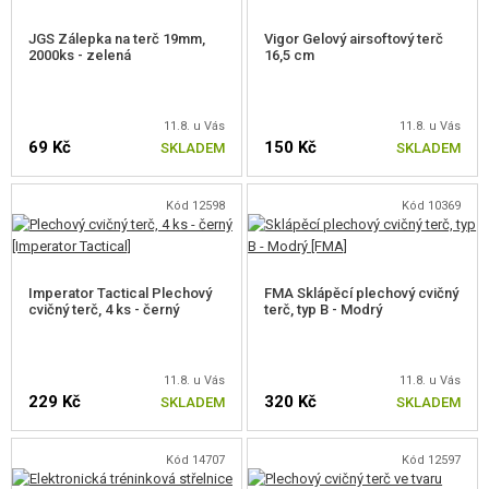
JGS Zálepka na terč 19mm,
Vigor Gelový airsoftový terč
2000ks - zelená
16,5 cm
11.8. u Vás
11.8. u Vás
69 Kč
150 Kč
SKLADEM
SKLADEM
Kód 12598
Kód 10369
Imperator Tactical Plechový
FMA Sklápěcí plechový cvičný
cvičný terč, 4 ks - černý
terč, typ B - Modrý
11.8. u Vás
11.8. u Vás
229 Kč
320 Kč
SKLADEM
SKLADEM
Kód 14707
Kód 12597