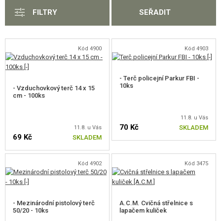
airsoft zbraň, a sháníte terče pro vzduchovku, i vy si můžete vybrat 
VÝSTROJ, UNIFORMY, POUZDRA
FILTRY
SEŘADIT
z naší nabídky.
MASKOVÁNÍ, BARVY, PÁSKY
Kód 4900
Kód 4903
VYSÍLAČKY, HEADSETY, KAMERY
DOPLŇKY KE ZBRANÍM, POPRUHY
- Terč policejní Parkur FBI -
10ks
- Vzduchovkový terč 14 x 15
NÁHRADNÍ DÍLY, UPGRADE
cm - 100ks
SERVIS A ÚDRŽBA ZBRANÍ
11.8. u Vás
70 Kč
SKLADEM
11.8. u Vás
69 Kč
SKLADEM
SEBEOBRANA, VÝCVIK, NOŽE
TERČE, STŘELNICE
Kód 4902
Kód 3475
TERČE
STŘELNICE A PŘÍSLUŠENSTVÍ
- Mezinárodní pistolový terč
A.C.M. Cvičná střelnice s
50/20 - 10ks
lapačem kuliček