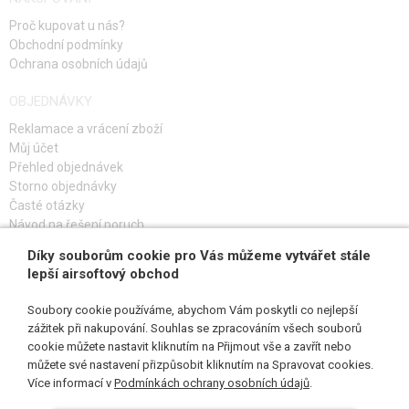
Proč kupovat u nás?
Obchodní podmínky
Ochrana osobních údajů
OBJEDNÁVKY
Reklamace a vrácení zboží
Můj účet
Přehled objednávek
Storno objednávky
Časté otázky
Návod na řešení poruch
Díky souborům cookie pro Vás můžeme vytvářet stále
PŘIHLAŠ SE K ODBĚRU
lepší airsoftový obchod
Soubory cookie používáme, abychom Vám poskytli co nejlepší
zážitek při nakupování. Souhlas se zpracováním všech souborů
cookie můžete nastavit kliknutím na Přijmout vše a zavřít nebo
SLEDUJ NÁS
můžete své nastavení přizpůsobit kliknutím na Spravovat cookies.
Více informací v
Podmínkách ochrany osobních údajů
.