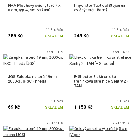
FMA Plechový cvičný terč 4 x
Imperator Tactical Stojan na
6 cm, typ A, set 6ti kusů
cvičný terč - černý
11.8. u Vás
11.8. u Vás
285 Kč
249 Kč
SKLADEM
SKLADEM
Kód 11109
Kód 13283
JGS Zálepka na terč 19mm,
E-Shooter Elektronická
2000ks, IPSC - hnědá
tréninková střelnice Sentry 2 -
TAN
11.8. u Vás
11.8. u Vás
69 Kč
1 150 Kč
SKLADEM
SKLADEM
Kód 11108
Kód 13432