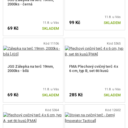
2000ks - černá
11.8. u Vás
99 Kč
SKLADEM
11.8. u Vás
69 Kč
SKLADEM
Kód 11106
Kód 5365
JGS Zálepka na terč 19mm,
FMA Plechový cvičný terč 4 x
2000ks - bílá
6 cm, typ B, set 6ti kusů
11.8. u Vás
11.8. u Vás
69 Kč
285 Kč
SKLADEM
SKLADEM
Kód 5364
Kód 12602