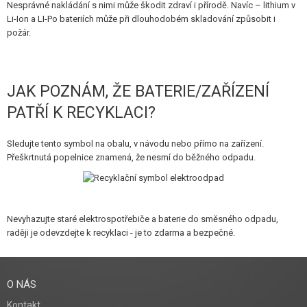
Nesprávné nakládání s nimi může škodit zdraví i přírodě. Navíc – lithium v
STAVEBNICE, MODELY
Li-Ion a LI-Po bateriích může při dlouhodobém skladování způsobit i
požár.
REKLAMNÍ PŘEDMĚTY
POŠKOZENÉ, POUŽITÉ ZBOŽÍ
JAK POZNÁM, ŽE BATERIE/ZAŘÍZENÍ
NOVINKY
PATŘÍ K RECYKLACI?
SLEVY, AKCE
Sledujte tento symbol na obalu, v návodu nebo přímo na zařízení.
Přeškrtnutá popelnice znamená, že nesmí do běžného odpadu.
KONTAKT
Nevyhazujte staré elektrospotřebiče a baterie do směsného odpadu,
raději je odevzdejte k recyklaci - je to zdarma a bezpečné.
O NÁS
Kontakt