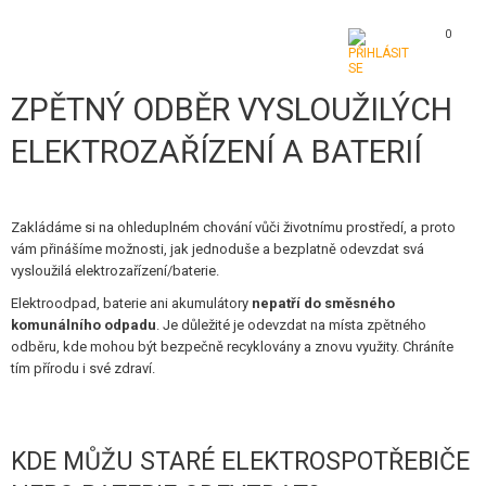
0
ZPĚTNÝ ODBĚR VYSLOUŽILÝCH
KATEGORIE
ELEKTROZAŘÍZENÍ A BATERIÍ
AIRSOFTOVÉ ZBRANĚ
VZDUCHOVÉ ZBRANĚ, PRAKY
Zakládáme si na ohleduplném chování vůči životnímu prostředí, a proto
vám přinášíme možnosti, jak jednoduše a bezplatně odevzdat svá
GRANÁTOMETY, GRANÁTY
vysloužilá elektrozařízení/baterie.
KULIČKY, PLYN
Elektroodpad, baterie ani akumulátory
nepatří do směsného
komunálního odpadu
. Je důležité je odevzdat na místa zpětného
odběru, kde mohou být bezpečně recyklovány a znovu využity. Chráníte
AKUMULÁTORY, NABÍJEČKY
tím přírodu i své zdraví.
ZÁSOBNÍKY, PLNIČKY
BRÝLE, MASKY
KDE MŮŽU STARÉ ELEKTROSPOTŘEBIČE