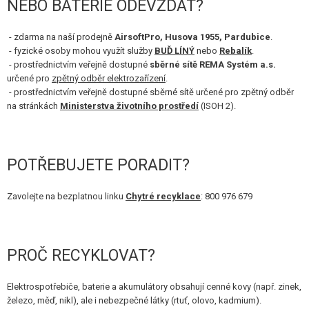
NEBO BATERIE ODEVZDAT?
VÝSTROJ, UNIFORMY, POUZDRA
- zdarma na naší prodejně
AirsoftPro, Husova 1955, Pardubice
.
MASKOVÁNÍ, BARVY, PÁSKY
- fyzické osoby mohou využít služby
BUĎ LÍNÝ
nebo
Rebalík
.
- prostřednictvím veřejně dostupné
sběrné sítě REMA Systém a.s.
VYSÍLAČKY, HEADSETY, KAMERY
určené pro
zpětný odběr elektrozařízení
.
- prostřednictvím veřejně dostupné sběrné sítě určené pro zpětný odběr
DOPLŇKY KE ZBRANÍM, POPRUHY
na stránkách
Ministerstva životního prostředí
(ISOH 2).
NÁHRADNÍ DÍLY, UPGRADE
POTŘEBUJETE PORADIT?
SERVIS A ÚDRŽBA ZBRANÍ
SEBEOBRANA, VÝCVIK, NOŽE
Zavolejte na bezplatnou linku
Chytré recyklace
: 800 976 679
TERČE, STŘELNICE
PROČ RECYKLOVAT?
OUTDOOR A BUSHCRAFT
Elektrospotřebiče, baterie a akumulátory obsahují cenné kovy (např. zinek,
JÍDLO
železo, měď, nikl), ale i nebezpečné látky (rtuť, olovo, kadmium).