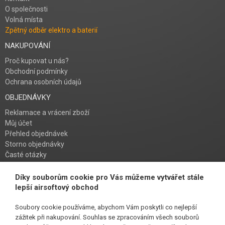
O společnosti
Volná místa
Zpětný odběr elektro a baterií
NAKUPOVÁNÍ
Proč kupovat u nás?
Obchodní podmínky
Ochrana osobních údajů
OBJEDNÁVKY
Reklamace a vrácení zboží
Můj účet
Přehled objednávek
Storno objednávky
Časté otázky
Návod na řešení poruch
Díky souborům cookie pro Vás můžeme vytvářet stále
PŘIHLAŠ SE K ODBĚRU
lepší airsoftový obchod
Soubory cookie používáme, abychom Vám poskytli co nejlepší
zážitek při nakupování. Souhlas se zpracováním všech souborů