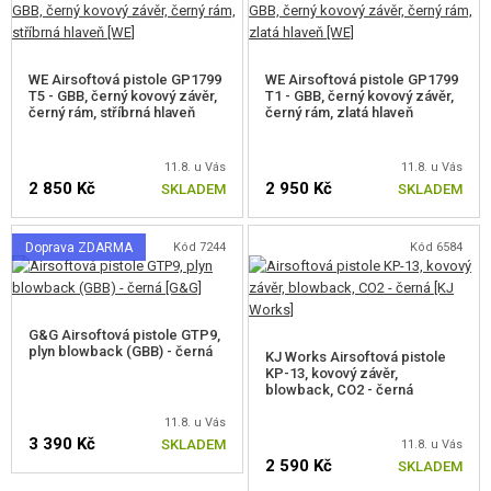
P08, P38
DE .50AE
WE Airsoftová pistole GP1799
WE Airsoftová pistole GP1799
T5 - GBB, černý kovový závěr,
T1 - GBB, černý kovový závěr,
černý rám, stříbrná hlaveň
černý rám, zlatá hlaveň
SIG SÉRIE
WW2
11.8. u Vás
11.8. u Vás
2 850 Kč
2 950 Kč
SKLADEM
SKLADEM
OSTATNÍ PLYNOVÉ ZBRANĚ
Doprava ZDARMA
Kód 7244
Kód 6584
MANUÁLNÍ AIRSOFT PISTOLE
AIRSOFT REVOLVERY
G&G Airsoftová pistole GTP9,
AIRSOFT PUŠKY A SAMOPALY
plyn blowback (GBB) - černá
KJ Works Airsoftová pistole
KP-13, kovový závěr,
AIRSOFT BROKOVNICE
blowback, CO2 - černá
11.8. u Vás
AIRSOFT SNIPER PUŠKY
3 390 Kč
SKLADEM
11.8. u Vás
2 590 Kč
SKLADEM
AIRSOFT KULOMETY