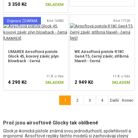
3 350 Kč
SKLADEM
Doprava ZDARMA
Kód 16582
Kód 17120
UMAREX Airsoftová pistole
WE Airsoftová pistole R18C
Glock 45, kovový závěr, plyn
Gen4 T5, černý závěr, stříbrná
blowback - černá
hlaveň - černá
11.8. u Vás
11.8. u Vás
4 290 Kč
2 949 Kč
SKLADEM
SKLADEM
1
2
3
4
Další
Konec
Proč jsou airsoftové Glocky tak oblíbené
Glock je ikonická pistole známá svou jednoduchostí, spolehlivostí a
ergonomií. Airsoftové repliky těchto modelů si zachovávají stejný