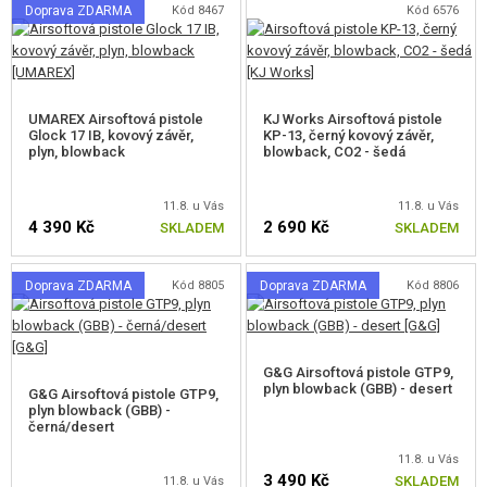
Doprava ZDARMA
Kód 8467
Kód 6576
UMAREX Airsoftová pistole
KJ Works Airsoftová pistole
Glock 17 IB, kovový závěr,
KP-13, černý kovový závěr,
plyn, blowback
blowback, CO2 - šedá
11.8. u Vás
11.8. u Vás
4 390 Kč
2 690 Kč
SKLADEM
SKLADEM
Doprava ZDARMA
Kód 8805
Doprava ZDARMA
Kód 8806
G&G Airsoftová pistole GTP9,
plyn blowback (GBB) - desert
G&G Airsoftová pistole GTP9,
plyn blowback (GBB) -
černá/desert
11.8. u Vás
3 490 Kč
SKLADEM
11.8. u Vás