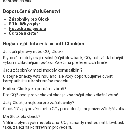
náhradních dílů.
Doporučené příslušenství
Zásobníky pro Glock
BB kuličky a plyn
Pouzdra na pistole
Údržba a čištění
Nejčastější dotazy k airsoft Glockům
Je lepší plynový nebo CO₂ Glock?
Plynové modely mají realističtější blowback, CO₂ nabízí stabilnější
výkon v chladnějším počasí. Záleží na preferencích hráče.
Jsou zásobníky mezi modely kompatibilní?
U stejné značky většinou ano, ale vždy doporučujeme ověřit
kompatibilitu u konkrétního modelu.
Hodí se Glock jako primární zbraň?
Pro CQB ano, pro venkovní akce je vhodnější jako záložní zbraň.
Jaký Glock je nejlepší pro začátečníky?
Glock 17 v plynovém nebo CO₂ provedení je nejuniverzálnější volba.
Má Glock blowback?
Většina plynových modelů ano. CO₂ varianty mohou mít blowback
také, záleží na konkrétním provedení.