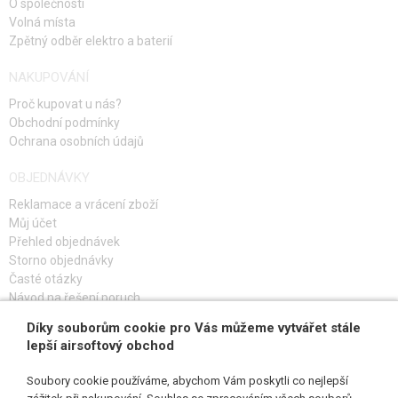
O společnosti
Volná místa
Zpětný odběr elektro a baterií
NAKUPOVÁNÍ
Proč kupovat u nás?
Obchodní podmínky
Ochrana osobních údajů
OBJEDNÁVKY
Reklamace a vrácení zboží
Můj účet
Přehled objednávek
Storno objednávky
Časté otázky
Návod na řešení poruch
Díky souborům cookie pro Vás můžeme vytvářet stále
PŘIHLAŠ SE K ODBĚRU
lepší airsoftový obchod
Soubory cookie používáme, abychom Vám poskytli co nejlepší