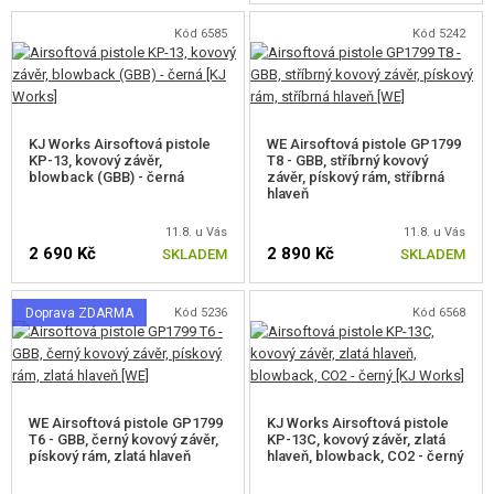
STARTOVACÍ SETY
Kód 6585
Kód 5242
VZDUCHOVÉ ZBRANĚ, PRAKY
GRANÁTOMETY, GRANÁTY
KJ Works Airsoftová pistole
WE Airsoftová pistole GP1799
KP-13, kovový závěr,
T8 - GBB, stříbrný kovový
KULIČKY, PLYN
blowback (GBB) - černá
závěr, pískový rám, stříbrná
hlaveň
AKUMULÁTORY, NABÍJEČKY
11.8. u Vás
11.8. u Vás
2 690 Kč
2 890 Kč
SKLADEM
SKLADEM
ZÁSOBNÍKY, PLNIČKY
Doprava ZDARMA
Kód 5236
Kód 6568
BRÝLE, MASKY
VÝSTROJ, UNIFORMY, POUZDRA
MASKOVÁNÍ, BARVY, PÁSKY
WE Airsoftová pistole GP1799
KJ Works Airsoftová pistole
T6 - GBB, černý kovový závěr,
KP-13C, kovový závěr, zlatá
pískový rám, zlatá hlaveň
hlaveň, blowback, CO2 - černý
VYSÍLAČKY, HEADSETY, KAMERY