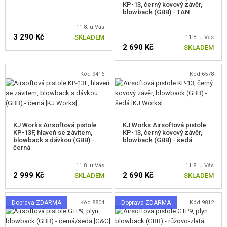
KP-13, černý kovový závěr,
blowback (GBB) - TAN
NOVINKY
11.8. u Vás
3 290 Kč
SKLADEM
11.8. u Vás
SLEVY, AKCE
2 690 Kč
SKLADEM
KONTAKT
Kód 9416
Kód 6578
KJ Works Airsoftová pistole
KJ Works Airsoftová pistole
KP-13F, hlaveň se závitem,
KP-13, černý kovový závěr,
blowback s dávkou (GBB) -
blowback (GBB) - šedá
černá
11.8. u Vás
11.8. u Vás
2 999 Kč
2 690 Kč
SKLADEM
SKLADEM
Doprava ZDARMA
Kód 8804
Doprava ZDARMA
Kód 9812