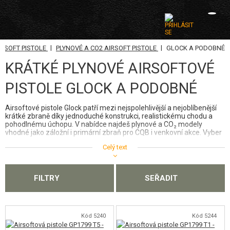
|
|
IRSOFT PISTOLE
PLYNOVÉ A CO2 AIRSOFT PISTOLE
GLOCK A PODOBNÉ
KATEGORIE
KRÁTKÉ PLYNOVÉ AIRSOFTOVÉ
AIRSOFTOVÉ ZBRANĚ
PISTOLE GLOCK A PODOBNÉ
AIRSOFT PISTOLE
Airsoftové pistole Glock patří mezi nejspolehlivější a nejoblíbenější
krátké zbraně díky jednoduché konstrukci, realistickému chodu a
ELEKTRICKÉ AIRSOFT PISTOLE (AEP)
pohodlnému úchopu. V nabídce najdeš plynové a CO₂ modely
vhodné jako záložní i primární zbraň pro CQB i venkovní akce. Vyber
PLYNOVÉ A CO2 AIRSOFT PISTOLE
si variantu, která ti sedne, a získej jistotu při každé hře.
Celý text
GLOCK A PODOBNÉ
FILTRY
SEŘADIT
1911, HI-CAPA, MEU
CZ SÉRIE
Kód 5240
Kód 5244
M9, M92