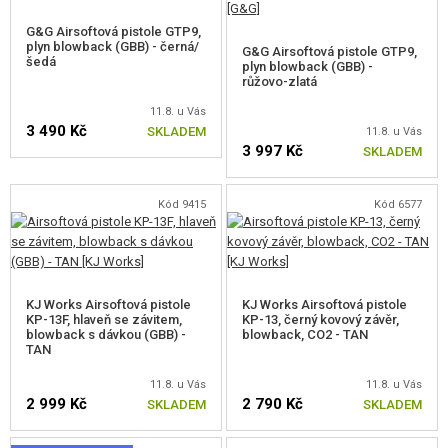
G&G Airsoftová pistole GTP9,
plyn blowback (GBB) - černá/
G&G Airsoftová pistole GTP9,
šedá
plyn blowback (GBB) -
růžovo-zlatá
11.8. u Vás
3 490 Kč
SKLADEM
11.8. u Vás
3 997 Kč
SKLADEM
Kód 9415
Kód 6577
KJ Works Airsoftová pistole
KJ Works Airsoftová pistole
KP-13F, hlaveň se závitem,
KP-13, černý kovový závěr,
blowback s dávkou (GBB) -
blowback, CO2 - TAN
TAN
11.8. u Vás
11.8. u Vás
2 999 Kč
2 790 Kč
SKLADEM
SKLADEM