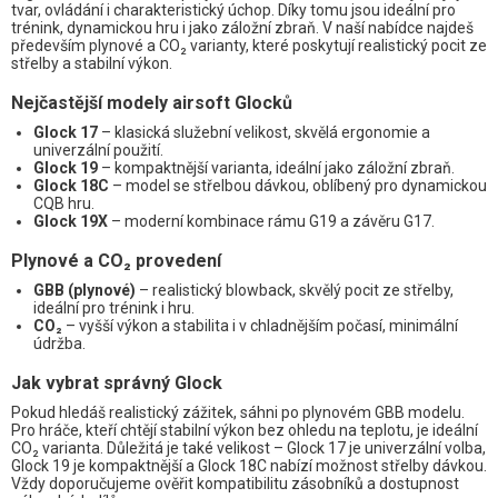
tvar, ovládání i charakteristický úchop. Díky tomu jsou ideální pro
trénink, dynamickou hru i jako záložní zbraň. V naší nabídce najdeš
především plynové a CO₂ varianty, které poskytují realistický pocit ze
střelby a stabilní výkon.
Nejčastější modely airsoft Glocků
Glock 17
– klasická služební velikost, skvělá ergonomie a
univerzální použití.
Glock 19
– kompaktnější varianta, ideální jako záložní zbraň.
Glock 18C
– model se střelbou dávkou, oblíbený pro dynamickou
CQB hru.
Glock 19X
– moderní kombinace rámu G19 a závěru G17.
Plynové a CO₂ provedení
GBB (plynové)
– realistický blowback, skvělý pocit ze střelby,
ideální pro trénink i hru.
CO₂
– vyšší výkon a stabilita i v chladnějším počasí, minimální
údržba.
Jak vybrat správný Glock
Pokud hledáš realistický zážitek, sáhni po plynovém GBB modelu.
Pro hráče, kteří chtějí stabilní výkon bez ohledu na teplotu, je ideální
CO₂ varianta. Důležitá je také velikost – Glock 17 je univerzální volba,
Glock 19 je kompaktnější a Glock 18C nabízí možnost střelby dávkou.
Vždy doporučujeme ověřit kompatibilitu zásobníků a dostupnost