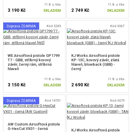
11.8. u Vás
11.8. u Vás
DOPLŇKY KE ZBRANÍM, POPRUHY
3 190 Kč
2 749 Kč
SKLADEM
SKLADEM
NÁHRADNÍ DÍLY, UPGRADE
Doprava ZDARMA
Kód 5243
Kód 6567
SERVIS A ÚDRŽBA ZBRANÍ
SEBEOBRANA, VÝCVIK, NOŽE
WE Airsoftová pistole GP1799
KJ Works Airsoftová pistole
T7 - GBB, stříbrný kovový
KP-13C, kovový závěr, zlatá
TERČE, STŘELNICE
závěr, černý rám, stříbrná
hlaveň, blowback (GBB) -
hlaveň
černý
OUTDOOR A BUSHCRAFT
11.8. u Vás
11.8. u Vás
3 150 Kč
2 690 Kč
SKLADEM
SKLADEM
JÍDLO
STAVEBNICE, MODELY
Doprava ZDARMA
Kód 14701
Kód 6579
REKLAMNÍ PŘEDMĚTY
AW Custom Airsoftová pistole
POŠKOZENÉ, POUŽITÉ ZBOŽÍ
G-HexCut VX01 - černá
KJ Works Airsoftová pistole