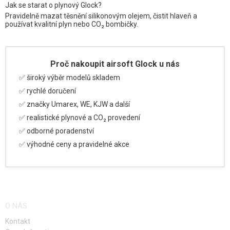
Jak se starat o plynový Glock?
Pravidelně mazat těsnění silikonovým olejem, čistit hlaveň a
používat kvalitní plyn nebo CO₂ bombičky.
Proč nakoupit airsoft Glock u nás
✅ široký výběr modelů skladem
✅ rychlé doručení
✅ značky Umarex, WE, KJW a další
✅ realistické plynové a CO₂ provedení
✅ odborné poradenství
✅ výhodné ceny a pravidelné akce
O NÁS
Kontakt