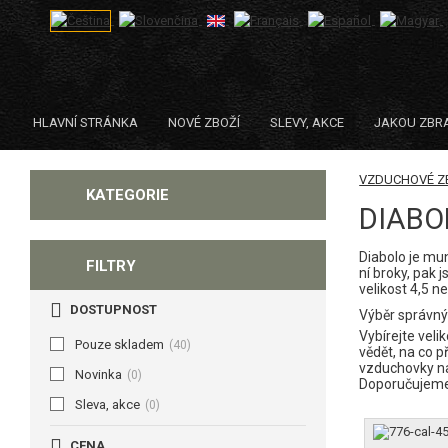
HLAVNÍ STRÁNKA
NOVÉ ZBOŽÍ
SLEVY, AKCE
JAKOU ZBR
VZDUCHOVÉ Z
KATEGORIE
DIABO
Diabolo je mu
FILTRY
ní broky, pak 
velikost 4,5 n
DOSTUPNOST
Výběr správný
Vybírejte veli
Pouze skladem
(40)
vědět, na co 
vzduchovky na 
Novinka
(0)
Doporučujeme 
Sleva, akce
(0)
CENA