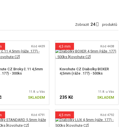
Zobrazit
produktů
m
Kód 4439
4,5 mm
Kód 4438
ute CZ Broky č.11 4,5mm
Kovohute CZ Diabolky BOXER
 .177) - 300ks
4,5mm (ráže .177) - 500ks
11.8. u Vás
11.8. u Vás
č
235 Kč
SKLADEM
SKLADEM
m
Kód 4791
4,5 mm
Kód 4792