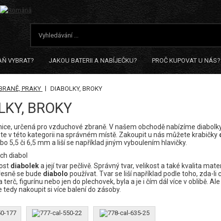
AŇ VYBRAT?
JAKOU BATERII A NABÍJEČKU?
PROČ KUPOVAT U NÁS?
|
BRANĚ, PRAKY
DIABOLKY, BROKY
LKY, BROKY
nice, určená pro vzduchové zbraně. V našem obchodě nabízíme diabolky 
jste v této kategorii na správném místě. Zakoupit u nás můžete krabičky
ebo 5,5 či 6,5 mm a liší se například jiným vyboulením hlavičky.
ch diabol
kost
diabolek
a její tvar pečlivě. Správný tvar, velikost a také kvalita mat
přesně se bude
diabolo
používat. Tvar se liší například podle toho, zda-li 
terč, figurínu nebo jen do plechovek, byla a je i čím dál více v oblibě. Al
tedy nakoupit si více balení do zásoby.