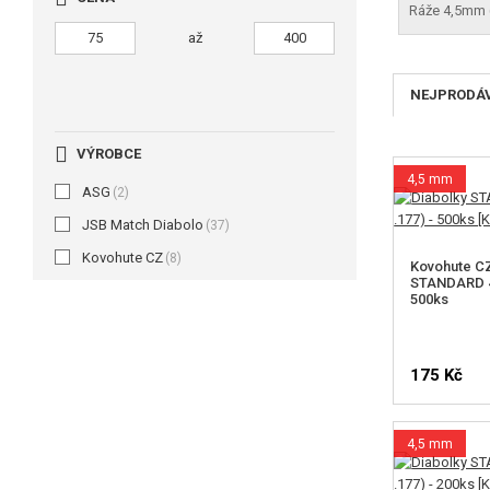
Ráže 4,5mm 
až
NEJPRODÁ
VÝROBCE
4,5 mm
ASG
(2)
JSB Match Diabolo
(37)
Kovohute CZ
(8)
Kovohute CZ
STANDARD 4,
500ks
175 Kč
4,5 mm