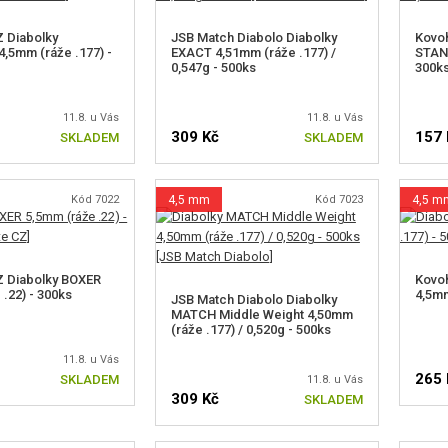
 Diabolky
JSB Match Diabolo Diabolky
Kovoh
5mm (ráže .177) -
EXACT 4,51mm (ráže .177) /
STAND
0,547g - 500ks
300k
11.8. u Vás
11.8. u Vás
309 Kč
157 
SKLADEM
SKLADEM
Kód 7022
4,5 mm
Kód 7023
4,5 m
Z Diabolky BOXER
Kovo
.22) - 300ks
4,5mm
JSB Match Diabolo Diabolky
MATCH Middle Weight 4,50mm
(ráže .177) / 0,520g - 500ks
11.8. u Vás
265 
SKLADEM
11.8. u Vás
309 Kč
SKLADEM