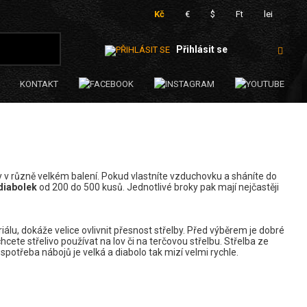
Kč
€
$
Ft
lei
Přihlásit se
KONTAKT
v různě velkém balení. Pokud vlastníte vzduchovku a sháníte do
diabolek
od 200 do 500 kusů. Jednotlivé broky pak mají nejčastěji
eriálu, dokáže velice ovlivnit přesnost střelby. Před výběrem je dobré
chcete střelivo používat na lov či na terčovou střelbu. Střelba ze
e spotřeba nábojů je velká a diabolo tak mizí velmi rychle.