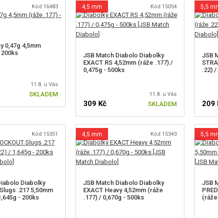
Kód 16483
4,5 mm
Kód 15054
5,5 m
y 0,47g 4,5mm
- 200ks
JSB Match Diabolo Diabolky
JSB M
EXACT RS 4,52mm (ráže .177) /
STRA
0,475g - 500ks
.22) 
11.8. u Vás
SKLADEM
11.8. u Vás
309 Kč
209 
SKLADEM
Kód 15351
4,5 mm
Kód 15343
5,5 m
iabolo Diabolky
JSB Match Diabolo Diabolky
JSB M
lugs .217 5,50mm
EXACT Heavy 4,52mm (ráže
PRED
 1,645g - 200ks
.177) / 0,670g - 500ks
(ráže