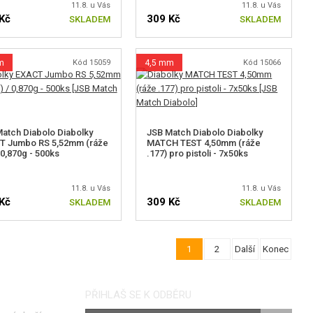
11.8. u Vás
11.8. u Vás
Kč
309 Kč
SKLADEM
SKLADEM
m
Kód 15059
4,5 mm
Kód 15066
atch Diabolo Diabolky
JSB Match Diabolo Diabolky
T Jumbo RS 5,52mm (ráže
MATCH TEST 4,50mm (ráže
/ 0,870g - 500ks
.177) pro pistoli - 7x50ks
11.8. u Vás
11.8. u Vás
Kč
309 Kč
SKLADEM
SKLADEM
1
2
Další
Konec
PŘIHLAŠ SE K ODBĚRU