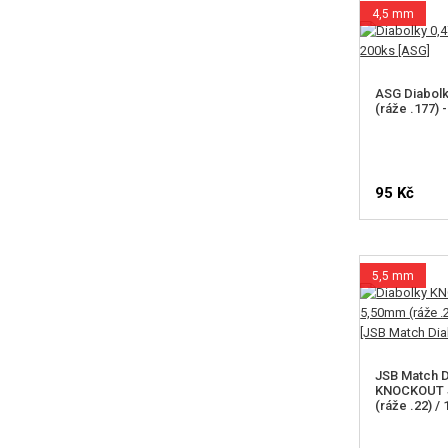
4,5 mm
ASG Diabolk
(ráže .177) 
95 Kč
5,5 mm
JSB Match D
KNOCKOUT S
(ráže .22) /