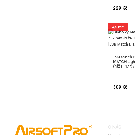
229 Kč
4,5 mm
JSB Match D
MATCH Ligh
(ráže .177) 
309 Kč
O NÁS