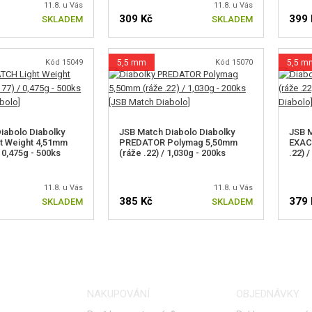
11.8. u Vás
11.8. u Vás
309 Kč
399 
SKLADEM
SKLADEM
Kód 15049
5,5 mm
Kód 15070
5,5 m
iabolo Diabolky
JSB Match Diabolo Diabolky
JSB M
t Weight 4,51mm
PREDATOR Polymag 5,50mm
EXAC
/ 0,475g - 500ks
(ráže .22) / 1,030g - 200ks
.22) 
11.8. u Vás
11.8. u Vás
385 Kč
379 
SKLADEM
SKLADEM
NAKUPOVÁNÍ
OBJEDNÁVKY