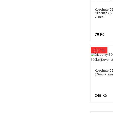
Kovohute CZ
STANDARD 4,
200ks
79 Kč
5,5 mm
Kovohute C
5,5mm (ráže 
245 Kč