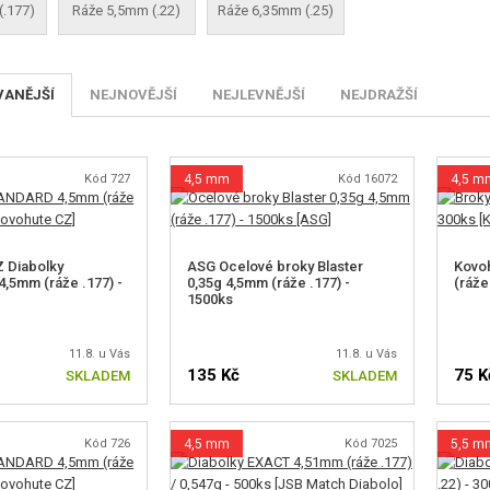
(.177)
Ráže 5,5mm (.22)
Ráže 6,35mm (.25)
VANĚJŠÍ
NEJNOVĚJŠÍ
NEJLEVNĚJŠÍ
NEJDRAŽŠÍ
Kód 727
4,5 mm
Kód 16072
4,5 m
 Diabolky
ASG Ocelové broky Blaster
Kovoh
5mm (ráže .177) -
0,35g 4,5mm (ráže .177) -
(ráže
1500ks
11.8. u Vás
11.8. u Vás
135 Kč
75 K
SKLADEM
SKLADEM
Kód 726
4,5 mm
Kód 7025
5,5 m