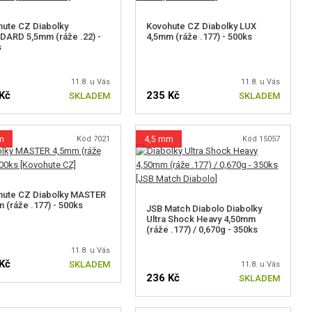
ute CZ Diabolky
Kovohute CZ Diabolky LUX
ARD 5,5mm (ráže .22) -
4,5mm (ráže .177) - 500ks
s
11.8. u Vás
11.8. u Vás
Kč
235 Kč
SKLADEM
SKLADEM
m
Kód 7021
4,5 mm
Kód 15057
hute CZ Diabolky MASTER
 (ráže .177) - 500ks
JSB Match Diabolo Diabolky
Ultra Shock Heavy 4,50mm
(ráže .177) / 0,670g - 350ks
11.8. u Vás
Kč
SKLADEM
11.8. u Vás
236 Kč
SKLADEM