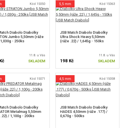
m
Kód 15050
5,5 mm
Kód 15063
atch Diabolo Diabolky
JSB Match Diabolo Diabolky
TON Jumbo 5,50mm (ráže
Ultra Shock Heavy 5,50mm
/ 1,030g - 250ks
(ráže .22) / 1,645g - 150ks
11.8. u Vás
11.8. u Vás
Kč
198 Kč
SKLADEM
SKLADEM
m
Kód 15071
4,5 mm
Kód 15058
atch Diabolo Diabolky
JSB Match Diabolo Diabolky
ATOR Metalmag 5,50mm
HADES 4,50mm (ráže .177) /
 .22) / 1,100g - 200ks
0,670g - 500ks