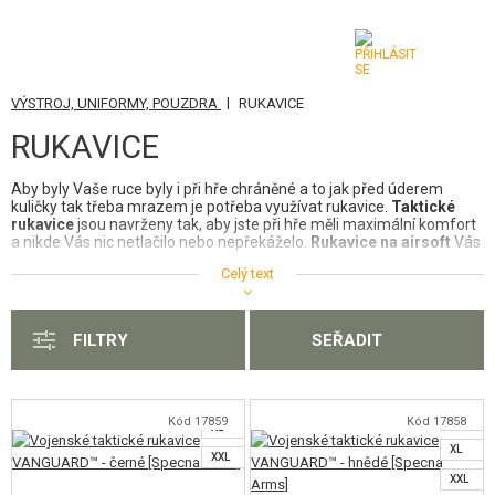
|
VÝSTROJ, UNIFORMY, POUZDRA
RUKAVICE
KATEGORIE
RUKAVICE
AIRSOFTOVÉ ZBRANĚ
Aby byly Vaše ruce byly i při hře chráněné a to jak před úderem
kuličky tak třeba mrazem je potřeba využívat rukavice.
Taktické
VZDUCHOVÉ ZBRANĚ, PRAKY
rukavice
jsou navrženy tak, aby jste při hře měli maximální komfort
a nikde Vás nic netlačilo nebo nepřekáželo.
Rukavice na airsoft
Vás
GRANÁTOMETY, GRANÁTY
chrání též před zraněním a vyráběné jsou z vysoce kvalitních
Celý text
materiálů jako je kevlar či Nomex.
Jaké druhy rukavic u nás najdete?
KULIČKY, PLYN
Náš obchod Vám nabízí dvě varianty rukavic a to jak
taktické
XS
FILTRY
SEŘADIT
rukavice bezprsté
tak klasické airsoft rukavice, se kterými můžete
AKUMULÁTORY, NABÍJEČKY
S
bez problému pracovat na svém dotykovém displeji telefonu.
Rukavice můžete vybírat v mnoha barevných provedeních tak, aby
M
Vám ladily ke zbytku
výstroje
XS
. Rukavice využije nejen při
ZÁSOBNÍKY, PLNIČKY
airsoftovém střílení, ale i při jiných sportech, jako je třeba myslivost
L
Kód 17859
Kód 17858
XL
nebo jízda na koni.
XL
BRÝLE, MASKY
XXL
XXL