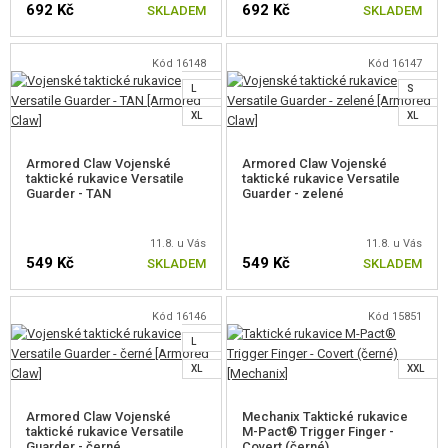
692 Kč
692 Kč
XS
SKLADEM
SKLADEM
S
M
XS
Kód 16148
Kód 16147
ZVOLTE VELIKOST
ZVOLTE VELIKOST
L
S
XL
XL
Armored Claw Vojenské
Armored Claw Vojenské
taktické rukavice Versatile
taktické rukavice Versatile
Guarder - TAN
Guarder - zelené
11.8. u Vás
11.8. u Vás
549 Kč
549 Kč
XS
SKLADEM
SKLADEM
S
M
Kód 16146
Kód 15851
ZVOLTE VELIKOST
ZVOLTE VELIKOST
L
XL
XXL
Armored Claw Vojenské
Mechanix Taktické rukavice
taktické rukavice Versatile
M-Pact® Trigger Finger -
Guarder - černé
Covert (černé)