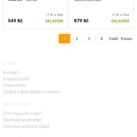
11.8. u Vás
11.8. u Vás
549 Kč
879 Kč
SKLADEM
SKLADEM
1
2
3
4
Další
Konec
ZVOLTE VELIKOST
ZVOLTE VELIKOST
O NÁS
Kontakt
O společnosti
Volná místa
Zpětný odběr elektro a baterií
NAKUPOVÁNÍ
Proč kupovat u nás?
Obchodní podmínky
Ochrana osobních údajů