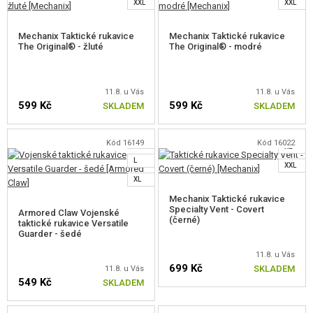
XXL
XXL
KAPSY, SUMKY, POUZDRA
Mechanix Taktické rukavice
Mechanix Taktické rukavice
OBUV, IMPREGNACE
The Original® - žluté
The Original® - modré
PRVNÍ POMOC A KPZ
S
11.8. u Vás
11.8. u Vás
NÁŠIVKY
599 Kč
599 Kč
XS
SKLADEM
SKLADEM
M
S
KLÍČENKY
L
M
Kód 16149
Kód 16022
XL
LIGHTSTICKY
ZVOLTE VELIKOST
ZVOLTE VELIKOST
L
XXL
XL
ROZLIŠOVACÍ PÁSKY
Mechanix Taktické rukavice
Specialty Vent - Covert
PARACORDY, LANA, KARABINY
Armored Claw Vojenské
(černé)
taktické rukavice Versatile
Guarder - šedé
OSTATNÍ DOPLŇKY
11.8. u Vás
699 Kč
SKLADEM
MASKOVÁNÍ, BARVY, PÁSKY
11.8. u Vás
549 Kč
SKLADEM
VYSÍLAČKY, HEADSETY, KAMERY
S
S