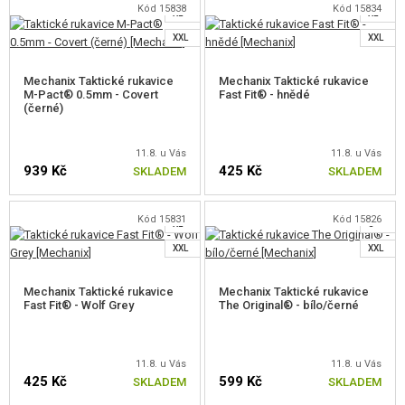
ZVOLTE VELIKOST
Kód 15838
Kód 15834
XL
XL
ZVOLTE VELIKOST
DOPLŇKY KE ZBRANÍM, POPRUHY
XXL
XXL
NÁHRADNÍ DÍLY, UPGRADE
Mechanix Taktické rukavice
Mechanix Taktické rukavice
M-Pact® 0.5mm - Covert
Fast Fit® - hnědé
SERVIS A ÚDRŽBA ZBRANÍ
(černé)
SEBEOBRANA, VÝCVIK, NOŽE
S
11.8. u Vás
11.8. u Vás
939 Kč
425 Kč
SKLADEM
SKLADEM
M
TERČE, STŘELNICE
L
Kód 15831
Kód 15826
XL
S
OUTDOOR A BUSHCRAFT
ZVOLTE VELIKOST
ZVOLTE VELIKOST
XXL
XXL
JÍDLO
Mechanix Taktické rukavice
Mechanix Taktické rukavice
Fast Fit® - Wolf Grey
The Original® - bílo/černé
STAVEBNICE, MODELY
REKLAMNÍ PŘEDMĚTY
11.8. u Vás
11.8. u Vás
425 Kč
599 Kč
SKLADEM
SKLADEM
M
POŠKOZENÉ, POUŽITÉ ZBOŽÍ