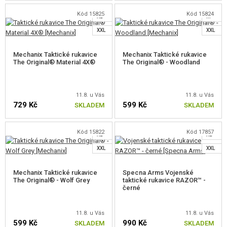
L
Kód 15825
Kód 15824
NOVINKY
XL
M
ZVOLTE VELIKOST
ZVOLTE VELIKOST
XXL
XXL
SLEVY, AKCE
Mechanix Taktické rukavice
Mechanix Taktické rukavice
The Original® Material 4X®
The Original® - Woodland
KONTAKT
XS
S
S
11.8. u Vás
11.8. u Vás
729 Kč
599 Kč
SKLADEM
SKLADEM
M
M
L
L
Kód 15822
Kód 17857
XL
XL
ZVOLTE VELIKOST
ZVOLTE VELIKOST
XXL
XXL
Mechanix Taktické rukavice
Specna Arms Vojenské
The Original® - Wolf Grey
taktické rukavice RAZOR™ -
černé
XS
S
11.8. u Vás
11.8. u Vás
599 Kč
990 Kč
SKLADEM
SKLADEM
M