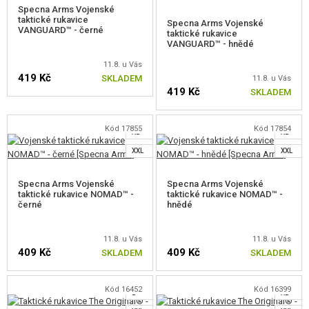
VÝSTROJ, UNIFORMY, POUZDRA
Specna Arms Vojenské
taktické rukavice
Specna Arms Vojenské
VANGUARD™ - černé
taktické rukavice
POUZDRA NA ZBRANĚ
VANGUARD™ - hnědé
XS
HELMY, POKRÝVKY HLAVY
11.8. u Vás
419 Kč
XS
S
SKLADEM
11.8. u Vás
419 Kč
SKLADEM
UNIFORMY, TRIČKA, KALHOTY, BUNDY
S
M
L
L
DĚTSKÁ VÝSTROJ
ZVOLTE VELIKOST
Kód 17855
Kód 17854
XL
XL
ZVOLTE VELIKOST
VESTY
XXL
XXL
BATOHY
Specna Arms Vojenské
Specna Arms Vojenské
taktické rukavice NOMAD™ -
taktické rukavice NOMAD™ -
černé
hnědé
RUKAVICE
OPASKY
11.8. u Vás
11.8. u Vás
409 Kč
409 Kč
SKLADEM
SKLADEM
S
S
CHRÁNIČE
M
M
Kód 16452
Kód 16399
MOLLE PANELY
L
XL
ZVOLTE VELIKOST
ZVOLTE VELIKOST