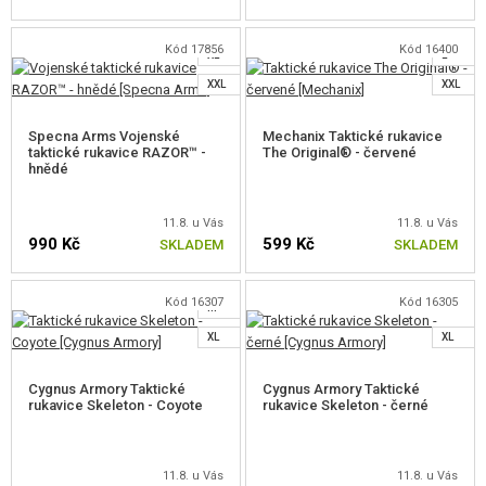
L
M
Kód 17856
Kód 16400
XL
L
ZVOLTE VELIKOST
ZVOLTE VELIKOST
XXL
XXL
Specna Arms Vojenské
Mechanix Taktické rukavice
taktické rukavice RAZOR™ -
The Original® - červené
hnědé
11.8. u Vás
11.8. u Vás
990 Kč
599 Kč
SKLADEM
SKLADEM
Kód 16307
Kód 16305
M
ZVOLTE VELIKOST
ZVOLTE VELIKOST
XL
XL
Cygnus Armory Taktické
Cygnus Armory Taktické
rukavice Skeleton - Coyote
rukavice Skeleton - černé
11.8. u Vás
11.8. u Vás