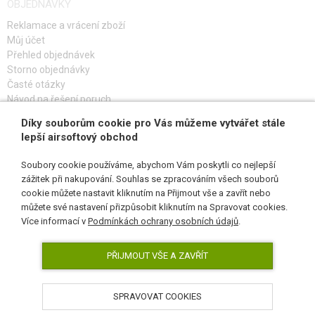
OBJEDNÁVKY
Reklamace a vrácení zboží
Můj účet
Přehled objednávek
Storno objednávky
Časté otázky
Návod na řešení poruch
Díky souborům cookie pro Vás můžeme vytvářet stále
PŘIHLAŠ SE K ODBĚRU
lepší airsoftový obchod
Soubory cookie používáme, abychom Vám poskytli co nejlepší
zážitek při nakupování. Souhlas se zpracováním všech souborů
cookie můžete nastavit kliknutím na Přijmout vše a zavřít nebo
SLEDUJ NÁS
můžete své nastavení přizpůsobit kliknutím na Spravovat cookies.
Více informací v
Podmínkách ochrany osobních údajů
.
PŘIJMOUT VŠE A ZAVŘÍT
SPRAVOVAT COOKIES
AirsoftPro.cz © 2026