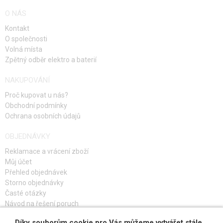
O NÁS
HOP-UP GUMIČKY AEG
Kontakt
ELEKTRONIKA, KABELÁŽ, KONEKTORY
O společnosti
Volná místa
MOTORY, PASTORKY
Zpětný odběr elektro a baterií
VNITŘNÍ DÍLY ZÁSOBNÍKŮ
NAKUPOVÁNÍ
Proč kupovat u nás?
PRO ELEKTRICKÉ ZBRANĚ - VNĚJŠÍ
Obchodní podmínky
Ochrana osobních údajů
PRO ODSTŘELOVACÍ PUŠKY
OBJEDNÁVKY
PRO PLYNOVÉ ZBRANĚ
Reklamace a vrácení zboží
HPA
Můj účet
Přehled objednávek
SERVIS A ÚDRŽBA ZBRANÍ
Storno objednávky
Časté otázky
Návod na řešení poruch
SEBEOBRANA, VÝCVIK, NOŽE
Díky souborům cookie pro Vás můžeme vytvářet stále