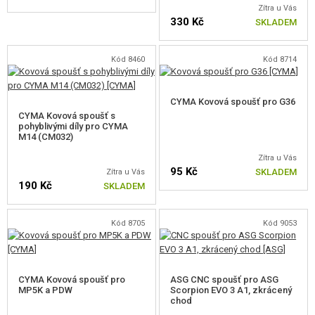
VÝSTROJ, UNIFORMY, POUZDRA
Zítra u Vás
330 Kč
SKLADEM
MASKOVÁNÍ, BARVY, PÁSKY
Kód 8460
Kód 8714
VYSÍLAČKY, HEADSETY, KAMERY
CYMA Kovová spoušť pro G36
DOPLŇKY KE ZBRANÍM, POPRUHY
CYMA Kovová spoušť s
pohyblivými díly pro CYMA
NÁHRADNÍ DÍLY, UPGRADE
M14 (CM032)
Zítra u Vás
PRO ELEKTRICKÉ ZBRANĚ - VNITŘNÍ
95 Kč
SKLADEM
Zítra u Vás
190 Kč
SKLADEM
MECHABOXY A VNITŘNÍ DÍLY
MECHABOXY
Kód 8705
Kód 9053
KOMPLETNÍ SETY
SETY VZDUCHOTECHNIKY
CYMA Kovová spoušť pro
ASG CNC spoušť pro ASG
MP5K a PDW
Scorpion EVO 3 A1, zkrácený
chod
RAMÍNKA TRYSKY