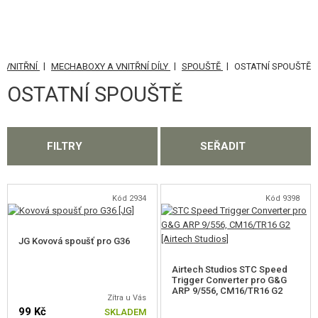
|
|
|
- VNITŘNÍ
MECHABOXY A VNITŘNÍ DÍLY
SPOUŠTĚ
OSTATNÍ SPOUŠTĚ
KATEGORIE
OSTATNÍ SPOUŠTĚ
AIRSOFTOVÉ ZBRANĚ
VZDUCHOVÉ ZBRANĚ, PRAKY
FILTRY
SEŘADIT
GRANÁTOMETY, GRANÁTY
KULIČKY, PLYN
Kód 2934
Kód 9398
AKUMULÁTORY, NABÍJEČKY
JG Kovová spoušť pro G36
ZÁSOBNÍKY, PLNIČKY
Airtech Studios STC Speed
Trigger Converter pro G&G
ARP 9/556, CM16/TR16 G2
BRÝLE, MASKY
Zítra u Vás
99 Kč
SKLADEM