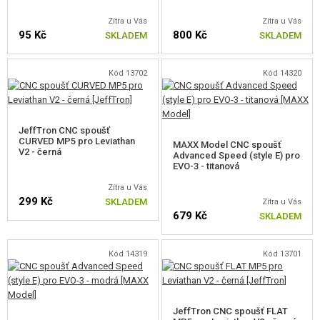
TRYSKY
Zítra u Vás
Zítra u Vás
95 Kč
800 Kč
SKLADEM
SKLADEM
HLAVY VÁLCE
Kód 13702
Kód 14320
VÁLCE
HLAVY PÍSTU
JeffTron CNC spoušť
PÍSTY, HŘEBENY
CURVED MP5 pro Leviathan
MAXX Model CNC spoušť
V2 - černá
Advanced Speed (style E) pro
EVO-3 - titanová
PRUŽINY
Zítra u Vás
VODÍCÍ TRNY PRUŽINY
299 Kč
SKLADEM
Zítra u Vás
679 Kč
SKLADEM
OZUBENÁ KOLA, PODLOŽKY
ZÁPADKY ZP.CHODU
Kód 14319
Kód 13701
PŘERUŠOVAČE
JeffTron CNC spoušť FLAT
SPOUŠŤOVÉ KONTAKTY