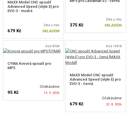
MP5 pro Leviathan V2 - černá
MAXX Model CNC spoušť
Advanced Speed (style E) pro
SPOUŠTĚ
EVO-3 - modrá
Zítra u Vás
SPOUŠTĚ M4
375 Kč
SKLADEM
Zítra u Vás
679 Kč
SKLADEM
SPOUŠTĚ AK
OSTATNÍ SPOUŠTĚ
Kód 8704
Kód 14318
ZARÁŽKY SPOUŠTĚ
CYMA Kovová spoušť pro
MP5
LOŽISKA
MAXX Model CNC spoušť
Advanced Speed (style E) pro
DORAZY A O-KROUŽKY
EVO-3 - černá
Očekáváme
KULISY PŘEPÍNAČE
95 Kč
15. 9. 2026
Očekáváme
VNITŘNÍ DÍLY PŘEPÍNAČE STŘELBY
679 Kč
22. 8. 2026
HLÍDAT DOSTUPNOST
HOP-UP KOMORY, ZÁMKY HLAVNĚ
HLÍDAT DOSTUPNOST
HLAVNĚ VNITŘNÍ AEG