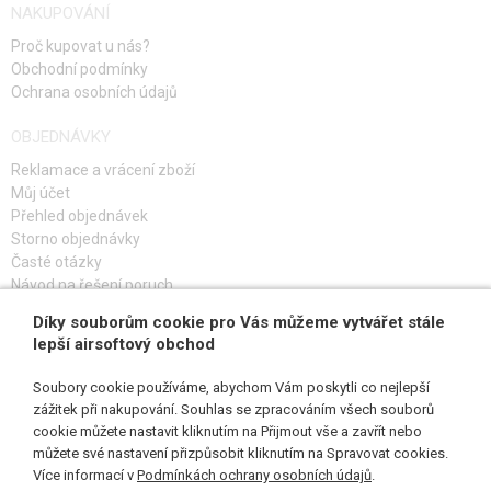
NAKUPOVÁNÍ
Proč kupovat u nás?
Obchodní podmínky
Ochrana osobních údajů
OBJEDNÁVKY
Reklamace a vrácení zboží
Můj účet
Přehled objednávek
Storno objednávky
Časté otázky
Návod na řešení poruch
Díky souborům cookie pro Vás můžeme vytvářet stále
PŘIHLAŠ SE K ODBĚRU
lepší airsoftový obchod
Soubory cookie používáme, abychom Vám poskytli co nejlepší
zážitek při nakupování. Souhlas se zpracováním všech souborů
cookie můžete nastavit kliknutím na Přijmout vše a zavřít nebo
SLEDUJ NÁS
můžete své nastavení přizpůsobit kliknutím na Spravovat cookies.
Více informací v
Podmínkách ochrany osobních údajů
.