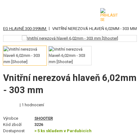
|
AEG HLAVNĚ 300-399MM
VNITŘNÍ NEREZOVÁ HLAVEŇ 6,02MM - 303 MM
KATEGORIE
AIRSOFTOVÉ ZBRANĚ
VZDUCHOVÉ ZBRANĚ, PRAKY
GRANÁTOMETY, GRANÁTY
Vnitřní nerezová hlaveň 6,02mm
- 303 mm
KULIČKY, PLYN
AKUMULÁTORY, NABÍJEČKY
| 1 hodnocení
ZÁSOBNÍKY, PLNIČKY
Výrobce
SHOOTER
Kód zboží
3226
BRÝLE, MASKY
Dostupnost
> 5 ks skladem v Pardubicích