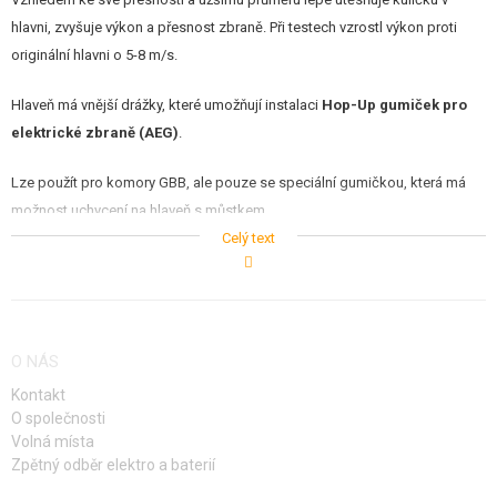
STAVEBNICE, MODELY
hlavni, zvyšuje výkon a přesnost zbraně. Při testech vzrostl výkon proti
originální hlavni o 5-8 m/s.
REKLAMNÍ PŘEDMĚTY
Hlaveň má vnější drážky, které umožňují instalaci
Hop-Up gumiček pro
POŠKOZENÉ, POUŽITÉ ZBOŽÍ
elektrické zbraně (AEG)
.
NOVINKY
Lze použít pro komory GBB, ale pouze se speciální gumičkou, která má
možnost uchycení na hlaveň s můstkem.
SLEVY, AKCE
Celý text
Před nákupem se ujistěte, že vám zvolená délka bude vyhovovat.
KONTAKT
Máme v nabídce více délek těchto hlavní. Je možné zakoupit delší
hlaveň, než má vaše zbraň a skrýt vyčnívající kus v tlumiči.
O NÁS
Kontakt
O společnosti
Volná místa
Zpětný odběr elektro a baterií