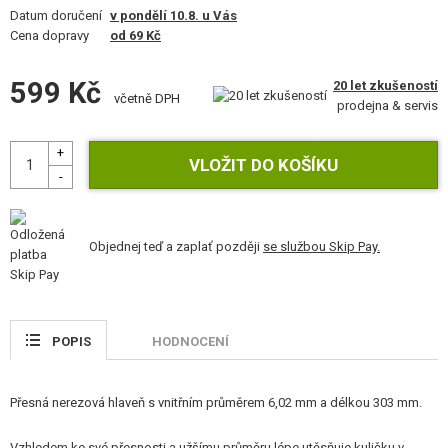
VÝSTROJ, UNIFORMY, POUZDRA
Datum doručení
v pondělí 10.8. u Vás
Cena dopravy
od 69 Kč
MASKOVÁNÍ, BARVY, PÁSKY
599 Kč
20 let zkušeností
včetně DPH
VYSÍLAČKY, HEADSETY, KAMERY
prodejna & servis
DOPLŇKY KE ZBRANÍM, POPRUHY
NÁHRADNÍ DÍLY, UPGRADE
SERVIS A ÚDRŽBA ZBRANÍ
Objednej teď a zaplať později
se službou Skip Pay.
SEBEOBRANA, VÝCVIK, NOŽE
TERČE, STŘELNICE
POPIS
HODNOCENÍ
OUTDOOR A BUSHCRAFT
Přesná nerezová hlaveň s vnitřním průměrem 6,02 mm a délkou 303 mm.
JÍDLO
Vzhledem ke své přesnosti a užšímu průměru lépe utěsňuje kuličku v