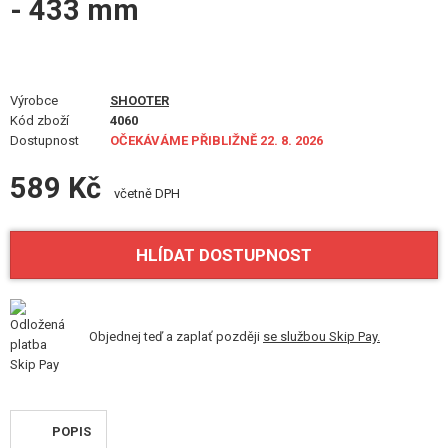
- 433 mm
VÝSTROJ, UNIFORMY, POUZDRA
MASKOVÁNÍ, BARVY, PÁSKY
Výrobce
VYSÍLAČKY, HEADSETY, KAMERY
SHOOTER
Kód zboží
4060
Dostupnost
OČEKÁVÁME PŘIBLIŽNĚ 22. 8. 2026
DOPLŇKY KE ZBRANÍM, POPRUHY
589 Kč
NÁHRADNÍ DÍLY, UPGRADE
včetně DPH
SERVIS A ÚDRŽBA ZBRANÍ
HLÍDAT DOSTUPNOST
SEBEOBRANA, VÝCVIK, NOŽE
TERČE, STŘELNICE
Objednej teď a zaplať později
se službou Skip Pay.
OUTDOOR A BUSHCRAFT
JÍDLO
POPIS