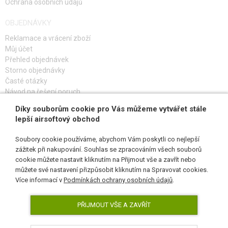
Ochrana osobních údajů
OBJEDNÁVKY
Reklamace a vrácení zboží
Můj účet
Přehled objednávek
Storno objednávky
Časté otázky
Návod na řešení poruch
Díky souborům cookie pro Vás můžeme vytvářet stále
PŘIHLAŠ SE K ODBĚRU
lepší airsoftový obchod
Soubory cookie používáme, abychom Vám poskytli co nejlepší
zážitek při nakupování. Souhlas se zpracováním všech souborů
cookie můžete nastavit kliknutím na Přijmout vše a zavřít nebo
SLEDUJ NÁS
můžete své nastavení přizpůsobit kliknutím na Spravovat cookies.
Více informací v
Podmínkách ochrany osobních údajů
.
PŘIJMOUT VŠE A ZAVŘÍT