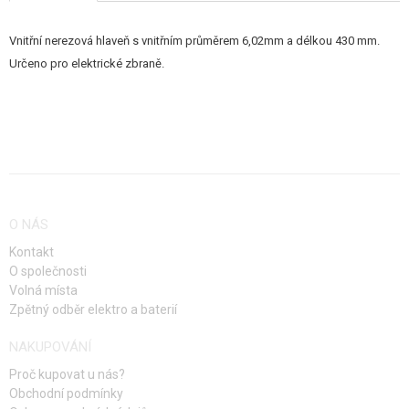
STAVEBNICE, MODELY
Vnitřní nerezová hlaveň s vnitřním průměrem 6,02mm a délkou 430 mm.
REKLAMNÍ PŘEDMĚTY
Určeno pro elektrické zbraně.
POŠKOZENÉ, POUŽITÉ ZBOŽÍ
NOVINKY
SLEVY, AKCE
O NÁS
KONTAKT
Kontakt
O společnosti
Volná místa
Zpětný odběr elektro a baterií
NAKUPOVÁNÍ
Proč kupovat u nás?
Obchodní podmínky