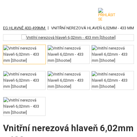
|
AEG HLAVNĚ 400-499MM
VNITŘNÍ NEREZOVÁ HLAVEŇ 6,02MM - 433 MM
KATEGORIE
AIRSOFTOVÉ ZBRANĚ
VZDUCHOVÉ ZBRANĚ, PRAKY
GRANÁTOMETY, GRANÁTY
KULIČKY, PLYN
AKUMULÁTORY, NABÍJEČKY
ZÁSOBNÍKY, PLNIČKY
Vnitřní nerezová hlaveň 6,02mm
BRÝLE, MASKY