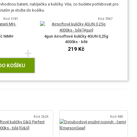
vhodnou baterii, nabíječku a kuličky. Vše, co budete potřebovat pro
utím je vložte do košíku.
Kód 5181
Kód 3967
eč NiMH
4gun Airsoftové kuličky 4GUN 0,25g
4000ks - bílé
+
219 Kč
DO KOŠÍKU
Kód 2624
Kód 480