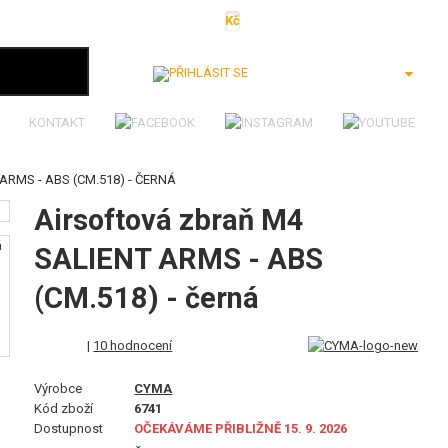
Kč
€
$
Ft
lei
Přihlásit se
KONTAKT
RMS - ABS (CM.518) - ČERNÁ
Airsoftová zbraň M4
SALIENT ARMS - ABS
(CM.518) - černá
|
10 hodnocení
Výrobce
CYMA
Kód zboží
6741
Dostupnost
OČEKÁVÁME PŘIBLIŽNĚ 15. 9. 2026