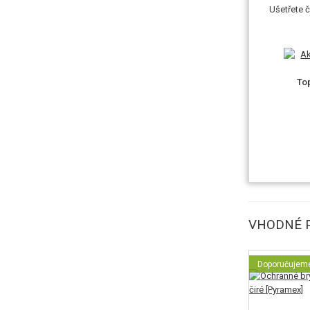
Ušetřete č
To
VHODNÉ P
Doporučujem