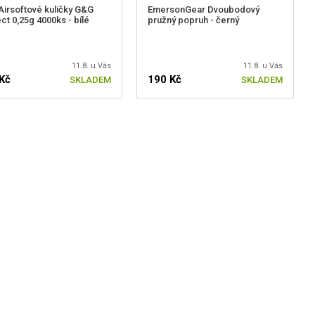
irsoftové kuličky G&G
EmersonGear Dvoubodový
ct 0,25g 4000ks - bílé
pružný popruh - černý
11.8. u Vás
11.8. u Vás
Kč
190 Kč
SKLADEM
SKLADEM