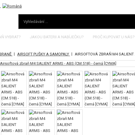
AŇ VYBRAT?
JAKOU BATERII A NABÍJEČKU?
PROČ KUPOVAT U NÁS?
|
|
ZBRANĚ
AIRSOFT PUŠKY A SAMOPALY
AIRSOFTOVÁ ZBRAŇ M4 SALIENT A