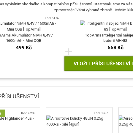
as vybíráním vhodného a kompatibilního příslušenství. Otestovali jsme za Vás 
zprovoznění Vámi vybrané zbraně. Jedním klikn
Kód 5176
pArms Akumulátor NiMH 8,4V /
TopArms Inteligentní nabíj
1600mAh - Mini CQB
baterií MH-8S
+
499 Kč
558 Kč
VLOŽIT PŘÍSLUŠENSTVÍ 
ŘÍSLUŠENSTVÍ
e
Kód 6209
Kód 3967