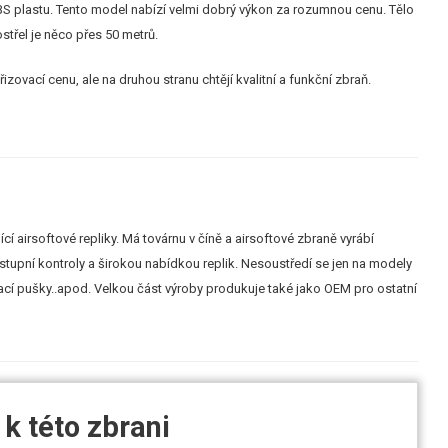
 plastu. Tento model nabízí velmi dobrý výkon za rozumnou cenu. Tělo
střel je něco přes 50 metrů.
zovací cenu, ale na druhou stranu chtějí kvalitní a funkční zbraň.
ící airsoftové repliky. Má továrnu v číně a airsoftové zbraně vyrábí
ýstupní kontroly a širokou nabídkou replik. Nesoustředí se jen na modely
ovací pušky..apod. Velkou část výroby produkuje také jako OEM pro ostatní
k této zbrani