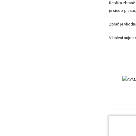
Replika zbraně
je sice z plast
Zbraň je vhodná
V balení najdet