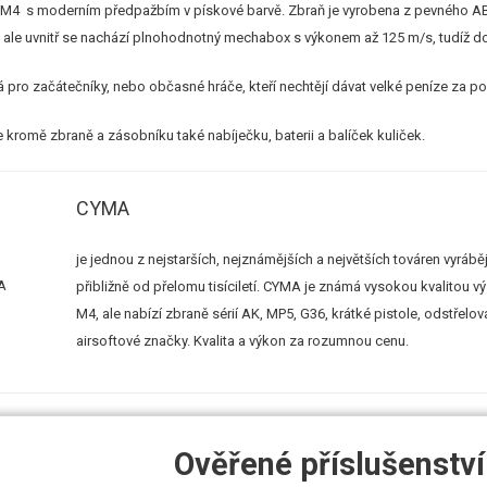
 M4 s moderním předpažbím v pískové barvě. Zbraň je vyrobena z pevného ABS
u, ale uvnitř se nachází plnohodnotný mechabox s výkonem až 125 m/s, tudíž do
 pro začátečníky, nebo občasné hráče, kteří nechtějí dávat velké peníze za poři
e kromě zbraně a zásobníku také nabíječku, baterii a balíček kuliček.
CYMA
je jednou z nejstarších, nejznámějších a největších továren vyráběj
přibližně od přelomu tisíciletí. CYMA je známá vysokou kvalitou v
M4, ale nabízí zbraně sérií AK, MP5, G36, krátké pistole, odstřel
airsoftové značky. Kvalita a výkon za rozumnou cenu.
Ověřené příslušenství 