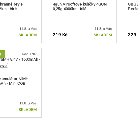
hranné brýle
4gun Airsoftové kuličky 4GUN
G&G A
lus - čiré
0,25g 4000ks - bílé
Perfe
11.8. u Vás
11.8. u Vás
219 Kč
329 
SKLADEM
SKLADEM
e
Kód 1787
kumulátor NiMH
mAh - Mini CQB
11.8. u Vás
SKLADEM