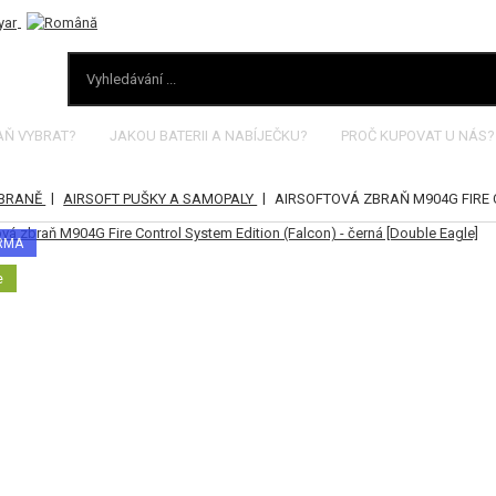
AŇ VYBRAT?
JAKOU BATERII A NABÍJEČKU?
PROČ KUPOVAT U NÁS?
|
|
ZBRANĚ
AIRSOFT PUŠKY A SAMOPALY
AIRSOFTOVÁ ZBRAŇ M904G FIRE 
ARMA
e