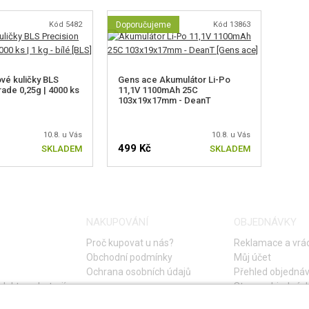
Kód 5482
Doporučujeme
Kód 13863
ové kuličky BLS
Gens ace Akumulátor Li-Po
ade 0,25g | 4000 ks
11,1V 1100mAh 25C
103x19x17mm - DeanT
10.8. u Vás
10.8. u Vás
499 Kč
SKLADEM
SKLADEM
NAKUPOVÁNÍ
OBJEDNÁVKY
Proč kupovat u nás?
Reklamace a vrác
Obchodní podmínky
Můj účet
Ochrana osobních údajů
Přehled objedná
lektro a baterií
Storno objednáv
Časté otázky