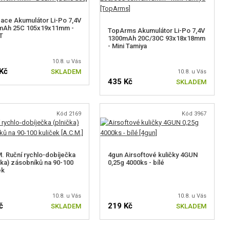
ace Akumulátor Li-Po 7,4V
mAh 25C 105x19x11mm -
TopArms Akumulátor Li-Po 7,4V
T
1300mAh 20C/30C 93x18x18mm
- Mini Tamiya
10.8. u Vás
Kč
SKLADEM
10.8. u Vás
435 Kč
SKLADEM
Kód 2169
Kód 3967
. Ruční rychlo-dobíječka
4gun Airsoftové kuličky 4GUN
čka) zásobníků na 90-100
0,25g 4000ks - bílé
ek
10.8. u Vás
10.8. u Vás
č
219 Kč
SKLADEM
SKLADEM