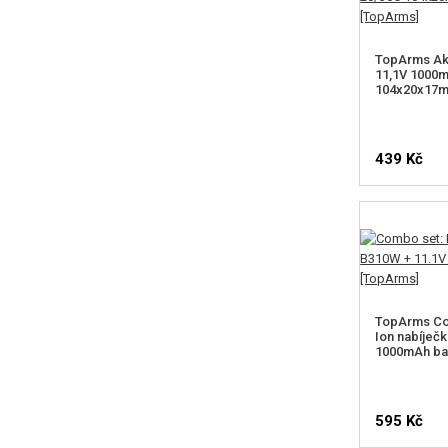
TopArms Ak
11,1V 1000
104x20x17m
439 Kč
TopArms Com
Ion nabíječ
1000mAh ba
595 Kč