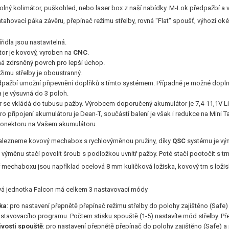
volný kolimátor, puškohled, nebo laser box z naší nabídky. M-Lok předpažbí a 
ahovací páka závěru, přepínač režimu střelby, rovná "Flat" spoušť, výhozí o
řidla jsou nastavitelná.
r je kovový, vyroben na
CNC
.
á zdrsněný povrch pro lepší úchop.
žimu střelby je oboustranný.
pažbí umožní připevnění doplňků s tímto systémem. Případně je možné doplnit j
je výsuvná do 3 poloh.
 se vkládá do tubusu pažby. Výrobcem doporučený akumulátor je 7,4-11,1V Li
o připojení akumulátoru je Dean-T, součástí balení je však i redukce na Mini 
konektoru na Vašem akumulátoru.
nalezneme kovový mechabox s rychlovýměnou pružiny, díky
QSC
systému je vý
o výměnu stačí povolit šroub s podložkou uvnitř pažby. Poté stačí pootočit s t
tř mechaboxu jsou například ocelová 8 mm kuličková ložiska, kovový trn s lož
á jednotka Falcon má celkem 3 nastavovací módy
ka
: pro nastavení přepnětě přepínač režimu střelby do polohy zajištěno (Safe
astavovacího programu. Počtem stisku spouště (1-5) nastavíte mód střelby. Př
ivosti spouště
: pro nastavení přepnětě přepínač do polohy zajištěno (Safe) a