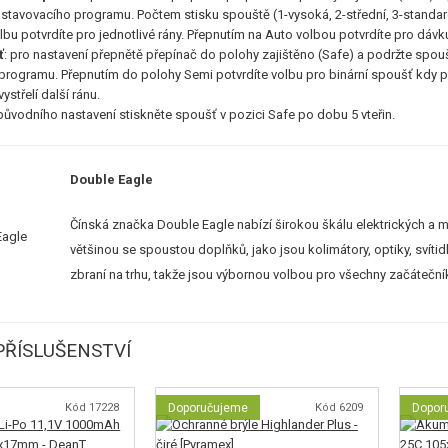
stavovacího programu. Počtem stisku spouště (1-vysoká, 2-střední, 3-standardn
bu potvrdíte pro jednotlivé rány. Přepnutím na Auto volbou potvrdíte pro dávk
ť
: pro nastavení přepnětě přepínač do polohy zajištěno (Safe) a podržte spouš
rogramu. Přepnutím do polohy Semi potvrdíte volbu pro binární spoušť kdy při 
ystřelí další ránu.
původního nastavení stiskněte spoušť v pozici Safe po dobu 5 vteřin.
Double Eagle
Čínská značka Double Eagle nabízí širokou škálu elektrických a m
většinou se spoustou doplňků, jako jsou kolimátory, optiky, svítid
zbraní na trhu, takže jsou výbornou volbou pro všechny začátečník
ŘÍSLUŠENSTVÍ
Kód 17228
Doporučujeme
Kód 6209
Dopor