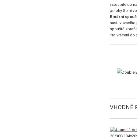
vstoupíte do na
polohy Semi vol
Binární spouš
nastavovacího p
spouště zbraň v
Pro vrácení do 
VHODNÉ P