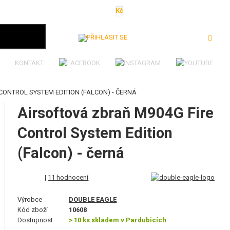
Kč
€
$
Ft
lei
Přihlásit se
KONTAKT
CONTROL SYSTEM EDITION (FALCON) - ČERNÁ
Airsoftová zbraň M904G Fire
Control System Edition
(Falcon) - černá
|
11 hodnocení
Výrobce
DOUBLE EAGLE
Kód zboží
10608
Dostupnost
> 10 ks skladem v Pardubicích