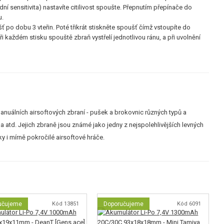
í sensitivita) nastavíte citilivost spoušte. Přepnutím přepínače do
u.
ť po dobu 3 vteřin. Poté třikrát stiskněte spoušť čímž vstoupíte do
každém stisku spouště zbraň vystřelí jednotlivou ránu, a při uvolnění
anuálních airsoftových zbraní - pušek a brokovnic různých typů a
la atd. Jejich zbraně jsou známé jako jedny z nejspolehlivějších levných
y i mírně pokročilé airsoftové hráče.
učujeme
Kód 13851
Doporučujeme
Kód 6091