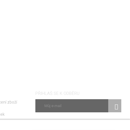
PŘIHLAŠ SE K ODBĚRU
ení zboží
vek
ky
SLEDUJ NÁS