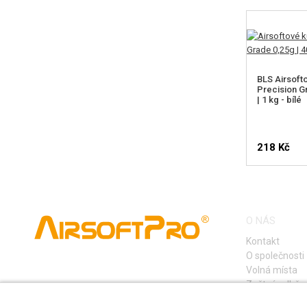
BLS Airsoft
Precision Gr
| 1 kg - bílé
218 Kč
O NÁS
Kontakt
O společnosti
Volná místa
Zpětný odběr e