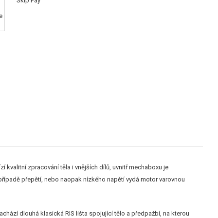
kvalitní zpracování těla i vnějších dílů, uvnitř mechaboxu je
 případě přepětí, nebo naopak nízkého napětí vydá motor varovnou
chází dlouhá klasická RIS lišta spojující tělo a předpažbí, na kterou