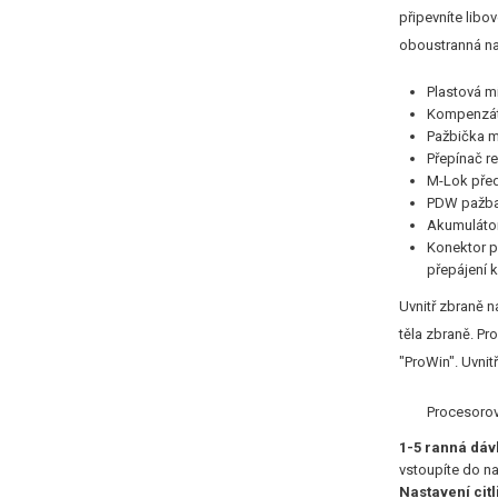
připevníte libo
oboustranná nat
Plastová mí
Kompenzáto
Pažbička m
Přepínač re
M-Lok před
PDW pažba 
Akumulátor
Konektor pr
přepájení 
Uvnitř zbraně 
těla zbraně. Pr
"ProWin". Uvni
Procesorov
1-5 ranná dáv
vstoupíte do n
Nastavení citl