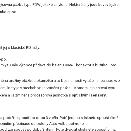
výsuvná pažba typu PDW je také z nylonu. Některé díly jsou kovové jako
kénko apod.
ej o klasické RIS lišty.
-po.
Tamiya. Dále výrobce přidává do balení Dean-T konektor s bužírkou pro
měna pružiny otázkou okamžiku a to bez nutnosti vytažení mechaboxu z
rnem, který je v mechaboxu a vyměnit pružinu. Komora je plastová typu
iskem a již zmíněná procesorová jednotka s
optickými senzory
.
) a podržte spoušť po dobu 3 vteřin. Poté jednou stiskněte spoušť čímž
epnutím přepínače do polohy Auto volbu potvrdíte.
 podržte spoušť po dobu 3 vteřin. Poté dvakrát stishněte spoušť čímž